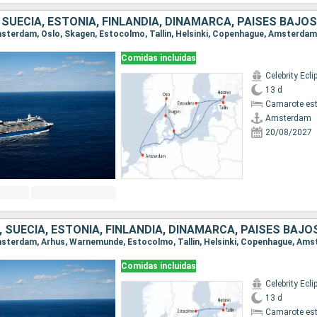
SUECIA, ESTONIA, FINLANDIA, DINAMARCA, PAISES BAJOS
Amsterdam, Oslo, Skagen, Estocolmo, Tallin, Helsinki, Copenhague, Amsterdam
Comidas incluidas
Celebrity Ecli
13 d
Camarote es
Amsterdam
20/08/2027
 SUECIA, ESTONIA, FINLANDIA, DINAMARCA, PAISES BAJO
Amsterdam, Arhus, Warnemunde, Estocolmo, Tallin, Helsinki, Copenhague, Am
Comidas incluidas
Celebrity Ecli
13 d
Camarote es