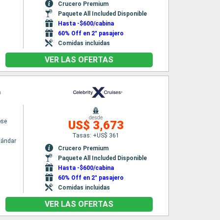
Crucero Premium
Paquete All Included Disponible
Hasta -$600/cabina
60% Off en 2° pasajero
Comidas incluidas
VER LAS OFERTAS
m
desde
pse
US$ 3,673
Tasas: +US$ 361
tándar
Crucero Premium
Paquete All Included Disponible
Hasta -$600/cabina
60% Off en 2° pasajero
Comidas incluidas
VER LAS OFERTAS