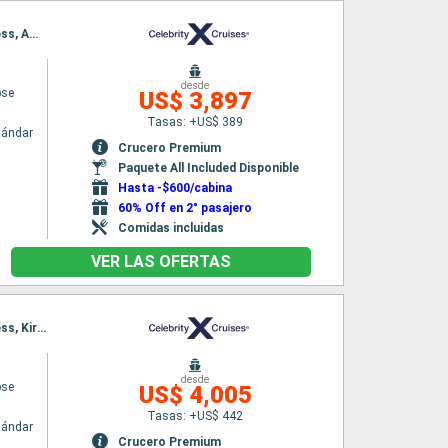
Itinerario : Amsterdam, Cork, Dun Laoghaire, Liverpool, Belfast, Greenock, Lerwick, Inverness, Amsterdam
desde
pse
US$ 3,897
Tasas: +US$ 389
tándar
Crucero Premium
Paquete All Included Disponible
Hasta -$600/cabina
60% Off en 2° pasajero
Comidas incluidas
VER LAS OFERTAS
Itinerario : Amsterdam, Cork, Dun Laoghaire, Liverpool, Belfast, Greenock, Lerwick, Inverness, Kirkwall, Amsterdam
desde
pse
US$ 4,005
Tasas: +US$ 442
tándar
Crucero Premium