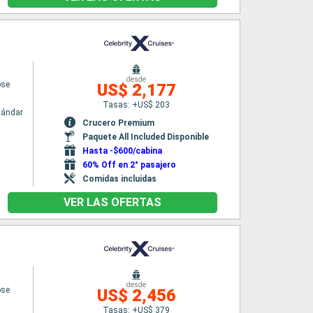
desde
pse
US$ 2,177
Tasas: +US$ 203
tándar
Crucero Premium
Paquete All Included Disponible
Hasta -$600/cabina
60% Off en 2° pasajero
Comidas incluidas
VER LAS OFERTAS
desde
pse
US$ 2,456
Tasas: +US$ 379