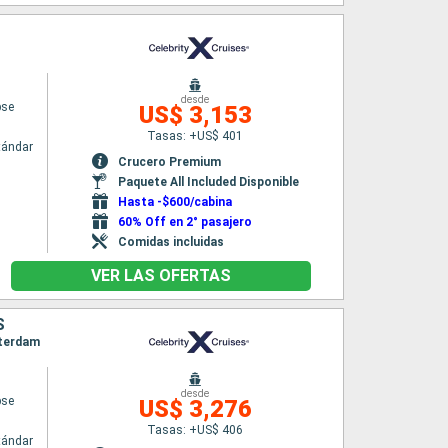
desde
pse
US$ 3,153
Tasas: +US$ 401
tándar
Crucero Premium
Paquete All Included Disponible
Hasta -$600/cabina
60% Off en 2° pasajero
Comidas incluidas
VER LAS OFERTAS
S
sterdam
desde
pse
US$ 3,276
Tasas: +US$ 406
tándar