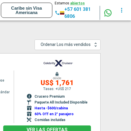
Estamos
abiertos
Caribe sin Visa
+57 601 381
Americana
6806
Ordenar Los más vendidos
desde
pse
US$ 1,761
Tasas: +US$ 217
tándar
Crucero Premium
Paquete All Included Disponible
Hasta -$600/cabina
60% Off en 2° pasajero
Comidas incluidas
VER LAS OFERTAS