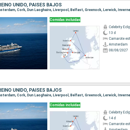
REINO UNIDO, PAISES BAJOS
Comidas incluidas
Celebrity Ecli
13 d
Camarote es
Amsterdam
08/08/2027
REINO UNIDO, PAISES BAJOS
Comidas incluidas
Celebrity Ecli
14 d
Camarote es
Amsterdam