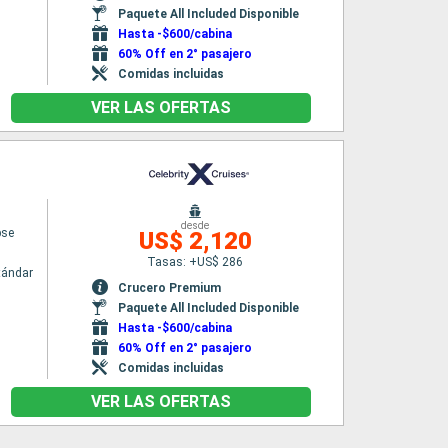
Paquete All Included Disponible
Hasta -$600/cabina
60% Off en 2° pasajero
Comidas incluidas
VER LAS OFERTAS
desde
pse
US$ 2,120
Tasas: +US$ 286
tándar
Crucero Premium
Paquete All Included Disponible
Hasta -$600/cabina
60% Off en 2° pasajero
Comidas incluidas
VER LAS OFERTAS