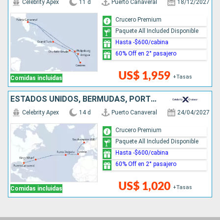
Celebrity Apex
11 d
Puerto Canaveral
18/12/2027
Crucero Premium
Paquete All Included Disponible
Hasta -$600/cabina
60% Off en 2° pasajero
US$ 1,959
+Tasas
Comidas incluidas
ESTADOS UNIDOS, BERMUDAS, PORTUGAL, REINO UNIDO
Celebrity Apex
14 d
Puerto Canaveral
24/04/2027
Crucero Premium
Paquete All Included Disponible
Hasta -$600/cabina
60% Off en 2° pasajero
US$ 1,020
+Tasas
Comidas incluidas