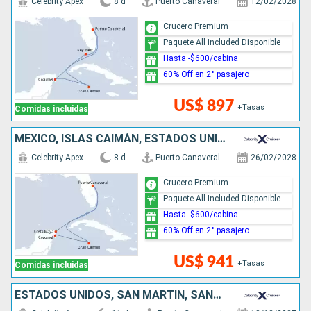
Celebrity Apex
8 d
Puerto Canaveral
12/02/2028
Crucero Premium
Paquete All Included Disponible
Hasta -$600/cabina
60% Off en 2° pasajero
US$ 897
+Tasas
Comidas incluidas
MÉXICO, ISLAS CAIMÁN, ESTADOS UNIDOS
Celebrity Apex
8 d
Puerto Canaveral
26/02/2028
Crucero Premium
Paquete All Included Disponible
Hasta -$600/cabina
60% Off en 2° pasajero
US$ 941
+Tasas
Comidas incluidas
ESTADOS UNIDOS, SAN MARTÍN, SANTA LUCIA, ANTIGUA Y BARBUDA