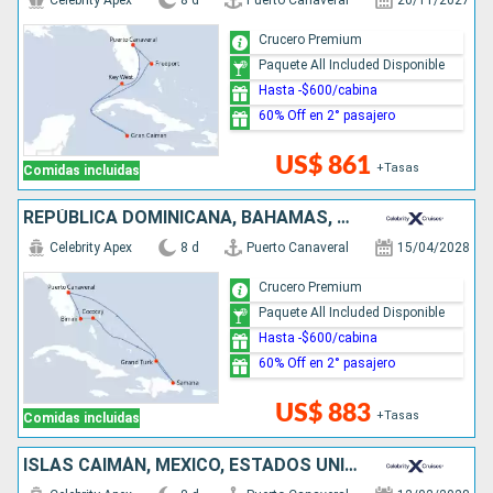
Celebrity Apex
8 d
Puerto Canaveral
20/11/2027
Crucero Premium
Paquete All Included Disponible
Hasta -$600/cabina
60% Off en 2° pasajero
US$ 861
+Tasas
Comidas incluidas
REPÚBLICA DOMINICANA, BAHAMAS, ESTADOS UNIDOS
Celebrity Apex
8 d
Puerto Canaveral
15/04/2028
Crucero Premium
Paquete All Included Disponible
Hasta -$600/cabina
60% Off en 2° pasajero
US$ 883
+Tasas
Comidas incluidas
ISLAS CAIMÁN, MÉXICO, ESTADOS UNIDOS