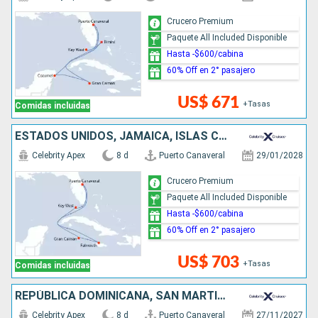
Crucero Premium
Paquete All Included Disponible
Hasta -$600/cabina
60% Off en 2° pasajero
US$ 671
+Tasas
Comidas incluidas
ESTADOS UNIDOS, JAMAICA, ISLAS CAIMÁN
Celebrity Apex
8 d
Puerto Canaveral
29/01/2028
Crucero Premium
Paquete All Included Disponible
Hasta -$600/cabina
60% Off en 2° pasajero
US$ 703
+Tasas
Comidas incluidas
REPÚBLICA DOMINICANA, SAN MARTÍN, ESTADOS UNIDOS
Celebrity Apex
8 d
Puerto Canaveral
27/11/2027