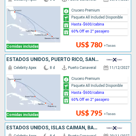
Crucero Premium
Paquete All Included Disponible
Hasta -$600/cabina
60% Off en 2° pasajero
US$ 780
+Tasas
Comidas incluidas
ESTADOS UNIDOS, PUERTO RICO, SAN MARTÍN
Celebrity Apex
8 d
Puerto Canaveral
11/12/2027
Crucero Premium
Paquete All Included Disponible
Hasta -$600/cabina
60% Off en 2° pasajero
US$ 795
+Tasas
Comidas incluidas
ESTADOS UNIDOS, ISLAS CAIMÁN, BAHAMAS