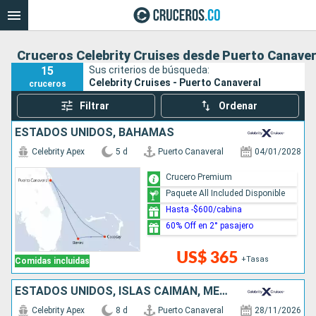
Cruceros Celebrity Cruises desde Puerto Canaver
15
Sus criterios de búsqueda:
Celebrity Cruises - Puerto Canaveral
cruceros
Filtrar
Ordenar
ESTADOS UNIDOS, BAHAMAS
Celebrity Apex
5 d
Puerto Canaveral
04/01/2028
Crucero Premium
Paquete All Included Disponible
Hasta -$600/cabina
60% Off en 2° pasajero
US$ 365
+Tasas
Comidas incluidas
ESTADOS UNIDOS, ISLAS CAIMÁN, MÉXICO
Celebrity Apex
8 d
Puerto Canaveral
28/11/2026