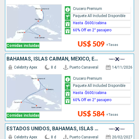
Crucero Premium
Paquete All Included Disponible
Hasta -$600/cabina
60% Off en 2° pasajero
US$ 509
+Tasas
Comidas incluidas
BAHAMAS, ISLAS CAIMÁN, MÉXICO, ESTADOS UNIDOS
Celebrity Apex
8 d
Puerto Canaveral
14/11/2026
Crucero Premium
Paquete All Included Disponible
Hasta -$600/cabina
60% Off en 2° pasajero
US$ 584
+Tasas
Comidas incluidas
ESTADOS UNIDOS, BAHAMAS, ISLAS CAIMÁN, MÉXICO
Celebrity Apex
8 d
Puerto Canaveral
20/02/2027