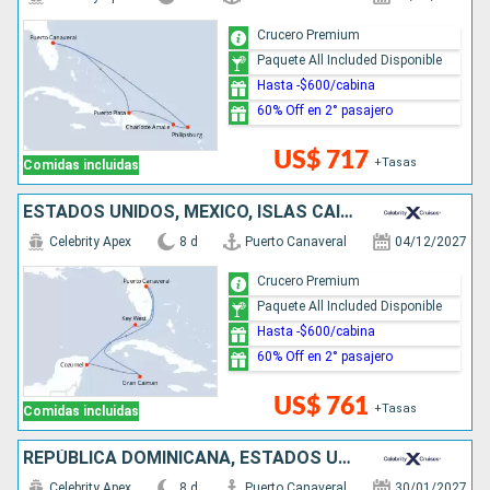
Crucero Premium
Paquete All Included Disponible
Hasta -$600/cabina
60% Off en 2° pasajero
US$ 717
+Tasas
Comidas incluidas
ESTADOS UNIDOS, MÉXICO, ISLAS CAIMÁN
Celebrity Apex
8 d
Puerto Canaveral
04/12/2027
Crucero Premium
Paquete All Included Disponible
Hasta -$600/cabina
60% Off en 2° pasajero
US$ 761
+Tasas
Comidas incluidas
REPÚBLICA DOMINICANA, ESTADOS UNIDOS
Celebrity Apex
8 d
Puerto Canaveral
30/01/2027