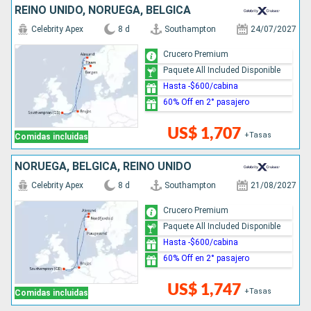
REINO UNIDO, NORUEGA, BÉLGICA
Celebrity Apex
8 d
Southampton
24/07/2027
Crucero Premium
Paquete All Included Disponible
Hasta -$600/cabina
60% Off en 2° pasajero
US$ 1,707
+Tasas
Comidas incluidas
NORUEGA, BÉLGICA, REINO UNIDO
Celebrity Apex
8 d
Southampton
21/08/2027
Crucero Premium
Paquete All Included Disponible
Hasta -$600/cabina
60% Off en 2° pasajero
US$ 1,747
+Tasas
Comidas incluidas