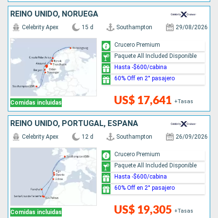
REINO UNIDO, NORUEGA
Celebrity Apex
15 d
Southampton
29/08/2026
Crucero Premium
Paquete All Included Disponible
Hasta -$600/cabina
60% Off en 2° pasajero
US$ 17,641
+Tasas
Comidas incluidas
REINO UNIDO, PORTUGAL, ESPAÑA
Celebrity Apex
12 d
Southampton
26/09/2026
Crucero Premium
Paquete All Included Disponible
Hasta -$600/cabina
60% Off en 2° pasajero
US$ 19,305
+Tasas
Comidas incluidas