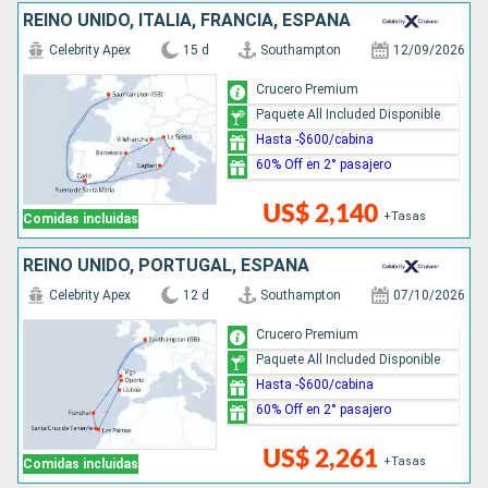
REINO UNIDO, ITALIA, FRANCIA, ESPAÑA
Celebrity Apex
15 d
Southampton
12/09/2026
Crucero Premium
Paquete All Included Disponible
Hasta -$600/cabina
60% Off en 2° pasajero
US$ 2,140
+Tasas
Comidas incluidas
REINO UNIDO, PORTUGAL, ESPAÑA
Celebrity Apex
12 d
Southampton
07/10/2026
Crucero Premium
Paquete All Included Disponible
Hasta -$600/cabina
60% Off en 2° pasajero
US$ 2,261
+Tasas
Comidas incluidas