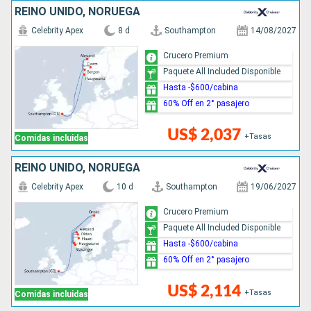
REINO UNIDO, NORUEGA
Celebrity Apex
8 d
Southampton
14/08/2027
Crucero Premium
Paquete All Included Disponible
Hasta -$600/cabina
60% Off en 2° pasajero
US$ 2,037
+Tasas
Comidas incluidas
REINO UNIDO, NORUEGA
Celebrity Apex
10 d
Southampton
19/06/2027
Crucero Premium
Paquete All Included Disponible
Hasta -$600/cabina
60% Off en 2° pasajero
US$ 2,114
+Tasas
Comidas incluidas