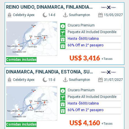
REINO UNIDO, DINAMARCA, FINLANDIA, ESTONIA, SUECIA, NORUEGA
Celebrity Apex
14 d
Southampton
15/05/2027
Crucero Premium
Paquete All Included Disponible
Hasta -$600/cabina
60% Off en 2° pasajero
US$ 3,416
+Tasas
Comidas incluidas
DINAMARCA, FINLANDIA, ESTONIA, SUECIA, REINO UNIDO, NORUEGA
Celebrity Apex
15 d
Southampton
31/07/2027
Crucero Premium
Paquete All Included Disponible
Hasta -$600/cabina
60% Off en 2° pasajero
US$ 4,160
+Tasas
Comidas incluidas