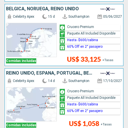
BÉLGICA, NORUEGA, REINO UNIDO
Celebrity Apex
15 d
Southampton
05/06/2027
Crucero Premium
Paquete All Included Disponible
Hasta -$600/cabina
60% Off en 2° pasajero
US$ 33,125
+Tasas
Comidas incluidas
REINO UNIDO, ESPAÑA, PORTUGAL, BERMUDAS, ESTADOS UNIDOS
Celebrity Apex
14 d
Southampton
17/10/2027
Crucero Premium
Paquete All Included Disponible
Hasta -$600/cabina
60% Off en 2° pasajero
US$ 1,058
+Tasas
Comidas incluidas