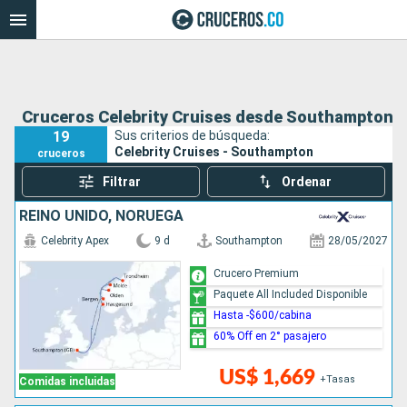
Cruceros Celebrity Cruises desde Southampton
19
Sus criterios de búsqueda:
Celebrity Cruises - Southampton
cruceros
Filtrar
Ordenar
REINO UNIDO, NORUEGA
Celebrity Apex
9 d
Southampton
28/05/2027
Crucero Premium
Paquete All Included Disponible
Hasta -$600/cabina
60% Off en 2° pasajero
US$ 1,669
+Tasas
Comidas incluidas