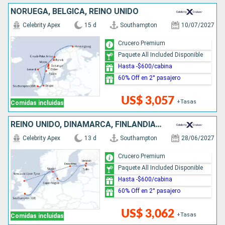
NORUEGA, BÉLGICA, REINO UNIDO
Celebrity Apex
15 d
Southampton
10/07/2027
Crucero Premium
Paquete All Included Disponible
Hasta -$600/cabina
60% Off en 2° pasajero
US$ 3,057
+Tasas
Comidas incluidas
REINO UNIDO, DINAMARCA, FINLANDIA, ESTONIA, SUECIA
Celebrity Apex
13 d
Southampton
28/06/2027
Crucero Premium
Paquete All Included Disponible
Hasta -$600/cabina
60% Off en 2° pasajero
US$ 3,062
+Tasas
Comidas incluidas