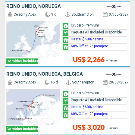
REINO UNIDO, NORUEGA
Celebrity Apex
9 d
Southampton
07/05/2027
Crucero Premium
Paquete All Included Disponible
Hasta -$600/cabina
60% Off en 2° pasajero
US$ 2,266
+Tasas
Comidas incluidas
REINO UNIDO, NORUEGA, BÉLGICA
Celebrity Apex
15 d
Southampton
28/08/2027
Crucero Premium
Paquete All Included Disponible
Hasta -$600/cabina
60% Off en 2° pasajero
US$ 3,020
+Tasas
Comidas incluidas