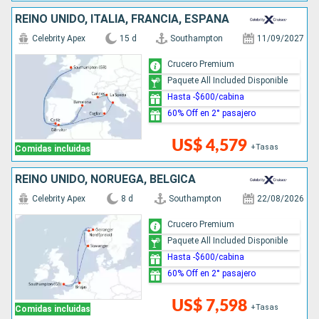
REINO UNIDO, ITALIA, FRANCIA, ESPAÑA
Celebrity Apex
15 d
Southampton
11/09/2027
Crucero Premium
Paquete All Included Disponible
Hasta -$600/cabina
60% Off en 2° pasajero
US$ 4,579
+Tasas
Comidas incluidas
REINO UNIDO, NORUEGA, BÉLGICA
Celebrity Apex
8 d
Southampton
22/08/2026
Crucero Premium
Paquete All Included Disponible
Hasta -$600/cabina
60% Off en 2° pasajero
US$ 7,598
+Tasas
Comidas incluidas