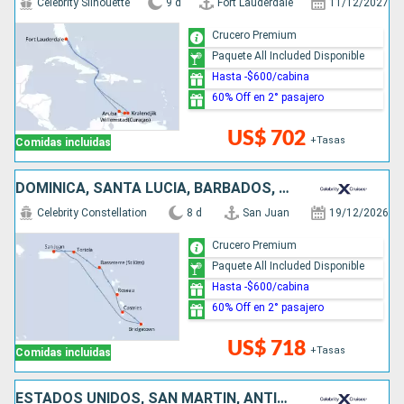
Celebrity Silhouette
9 d
Fort Lauderdale
11/12/2027
Crucero Premium
Paquete All Included Disponible
Hasta -$600/cabina
60% Off en 2° pasajero
US$ 702
+Tasas
Comidas incluidas
DOMINICA, SANTA LUCIA, BARBADOS, PUERTO RICO
Celebrity Constellation
8 d
San Juan
19/12/2026
Crucero Premium
Paquete All Included Disponible
Hasta -$600/cabina
60% Off en 2° pasajero
US$ 718
+Tasas
Comidas incluidas
ESTADOS UNIDOS, SAN MARTÍN, ANTIGUA Y BARBUDA, SANTA LUCIA