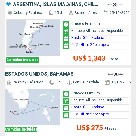
ARGENTINA, ISLAS MALVINAS, CHILE, URUGUAY
Celebrity Equinox
15 d
Buenos Aires
05/12/2026
Crucero Premium
Paquete All Included Disponible
Hasta -$600/cabina
60% Off en 2° pasajero
US$ 1,343
+Tasas
Comidas incluidas
ESTADOS UNIDOS, BAHAMAS
Celebrity Reflection
5 d
Fort Lauderdale
07/12/2026
Crucero Premium
Paquete All Included Disponible
Hasta -$600/cabina
60% Off en 2° pasajero
US$ 275
+Tasas
Comidas incluidas