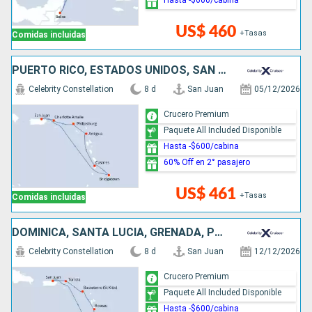
US$ 460
+Tasas
Comidas incluidas
PUERTO RICO, ESTADOS UNIDOS, SAN MARTÍN, ANTIGUA Y BARBUDA, SANTA LUCIA, BARBADOS
Celebrity Constellation
8 d
San Juan
05/12/2026
Crucero Premium
Paquete All Included Disponible
Hasta -$600/cabina
60% Off en 2° pasajero
US$ 461
+Tasas
Comidas incluidas
DOMINICA, SANTA LUCIA, GRENADA, PUERTO RICO
Celebrity Constellation
8 d
San Juan
12/12/2026
Crucero Premium
Paquete All Included Disponible
Hasta -$600/cabina