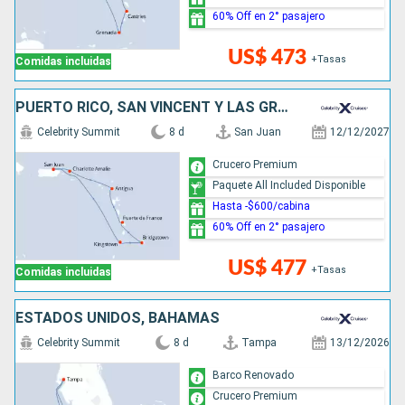
60% Off en 2° pasajero
US$ 473
+Tasas
Comidas incluidas
PUERTO RICO, SAN VINCENT Y LAS GRANADINAS, BARBADOS, ANTIGUA Y BARBUDA, ESTADOS UNIDOS
Celebrity Summit
8 d
San Juan
12/12/2027
Crucero Premium
Paquete All Included Disponible
Hasta -$600/cabina
60% Off en 2° pasajero
US$ 477
+Tasas
Comidas incluidas
ESTADOS UNIDOS, BAHAMAS
Celebrity Summit
8 d
Tampa
13/12/2026
Barco Renovado
Crucero Premium