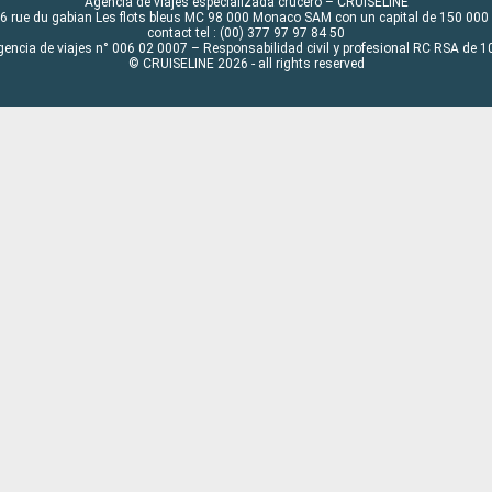
Agencia de viajes especializada crucero – CRUISELINE
6 rue du gabian Les flots bleus MC 98 000 Monaco SAM con un capital de 150 000
contact tel : (00) 377 97 97 84 50
gencia de viajes n° 006 02 0007 – Responsabilidad civil y profesional RC RSA de
© CRUISELINE 2026 - all rights reserved