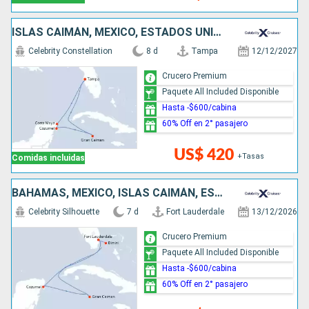
ISLAS CAIMÁN, MÉXICO, ESTADOS UNIDOS
Celebrity Constellation
8 d
Tampa
12/12/2027
Crucero Premium
Paquete All Included Disponible
Hasta -$600/cabina
60% Off en 2° pasajero
US$ 420
+Tasas
Comidas incluidas
BAHAMAS, MÉXICO, ISLAS CAIMÁN, ESTADOS UNIDOS
Celebrity Silhouette
7 d
Fort Lauderdale
13/12/2026
Crucero Premium
Paquete All Included Disponible
Hasta -$600/cabina
60% Off en 2° pasajero