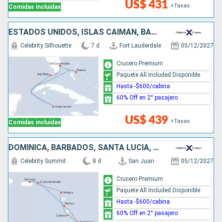
US$ 431
+Tasas
Comidas incluidas
ESTADOS UNIDOS, ISLAS CAIMÁN, BAHAMAS
Celebrity Silhouette
7 d
Fort Lauderdale
05/12/2027
Crucero Premium
Paquete All Included Disponible
Hasta -$600/cabina
60% Off en 2° pasajero
US$ 439
+Tasas
Comidas incluidas
DOMINICA, BARBADOS, SANTA LUCIA, ANTIGUA Y BARBUDA, ESTADOS UNIDOS, PUERTO RICO
Celebrity Summit
8 d
San Juan
05/12/2027
Crucero Premium
Paquete All Included Disponible
Hasta -$600/cabina
60% Off en 2° pasajero