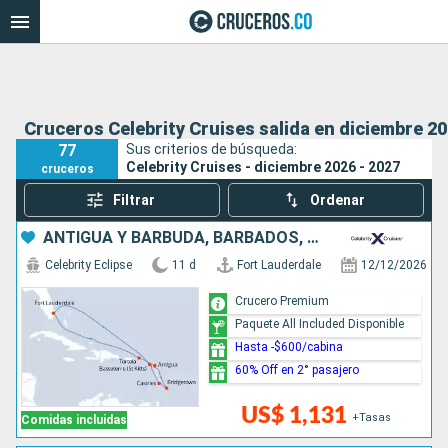
Cruceros Celebrity Cruises salida en diciembre 20
77
Sus criterios de búsqueda:
Celebrity Cruises - diciembre 2026 - 2027
cruceros
Filtrar
Ordenar
ANTIGUA Y BARBUDA, BARBADOS, SANTA LUCIA, ESTADOS UNIDOS
Celebrity Eclipse
11 d
Fort Lauderdale
12/12/2026
Crucero Premium
Paquete All Included Disponible
Hasta -$600/cabina
60% Off en 2° pasajero
US$ 1,131
+Tasas
Comidas incluidas