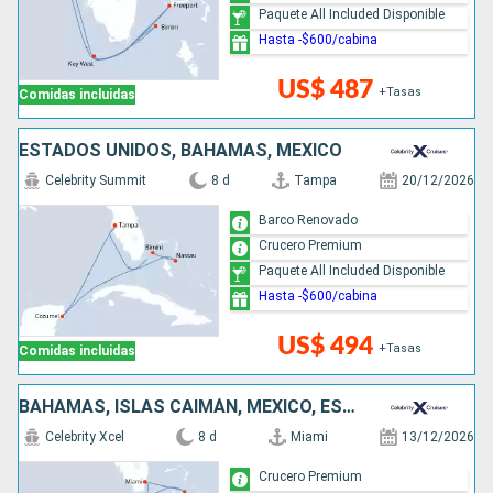
Paquete All Included Disponible
Hasta -$600/cabina
US$ 487
+Tasas
Comidas incluidas
ESTADOS UNIDOS, BAHAMAS, MÉXICO
Celebrity Summit
8 d
Tampa
20/12/2026
Barco Renovado
Crucero Premium
Paquete All Included Disponible
Hasta -$600/cabina
US$ 494
+Tasas
Comidas incluidas
BAHAMAS, ISLAS CAIMÁN, MÉXICO, ESTADOS UNIDOS
Celebrity Xcel
8 d
Miami
13/12/2026
Crucero Premium