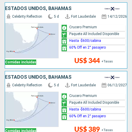
ESTADOS UNIDOS, BAHAMAS
Celebrity Reflection
5 d
Fort Lauderdale
14/12/2026
Crucero Premium
Paquete All Included Disponible
Hasta -$600/cabina
60% Off en 2° pasajero
US$ 344
+Tasas
Comidas incluidas
ESTADOS UNIDOS, BAHAMAS
Celebrity Reflection
5 d
Fort Lauderdale
06/12/2027
Crucero Premium
Paquete All Included Disponible
Hasta -$600/cabina
60% Off en 2° pasajero
US$ 389
+Tasas
Comidas incluidas