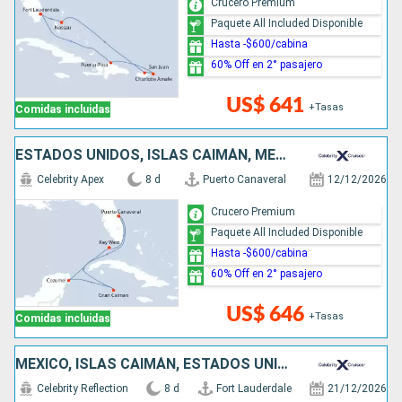
Crucero Premium
Paquete All Included Disponible
Hasta -$600/cabina
60% Off en 2° pasajero
US$ 641
+Tasas
Comidas incluidas
ESTADOS UNIDOS, ISLAS CAIMÁN, MÉXICO
Celebrity Apex
8 d
Puerto Canaveral
12/12/2026
Crucero Premium
Paquete All Included Disponible
Hasta -$600/cabina
60% Off en 2° pasajero
US$ 646
+Tasas
Comidas incluidas
MÉXICO, ISLAS CAIMÁN, ESTADOS UNIDOS
Celebrity Reflection
8 d
Fort Lauderdale
21/12/2026