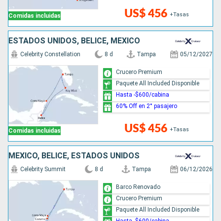
US$ 456
+Tasas
Comidas incluidas
ESTADOS UNIDOS, BELICE, MÉXICO
Celebrity Constellation
8 d
Tampa
05/12/2027
Crucero Premium
Paquete All Included Disponible
Hasta -$600/cabina
60% Off en 2° pasajero
US$ 456
+Tasas
Comidas incluidas
MÉXICO, BELICE, ESTADOS UNIDOS
Celebrity Summit
8 d
Tampa
06/12/2026
Barco Renovado
Crucero Premium
Paquete All Included Disponible
Hasta -$600/cabina