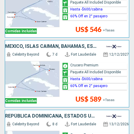
Paquete All Included Disponible
Hasta -$600/cabina
60% Off en 2° pasajero
US$ 546
+Tasas
Comidas incluidas
MÉXICO, ISLAS CAIMÁN, BAHAMAS, ESTADOS UNIDOS
Celebrity Beyond
7 d
Fort Lauderdale
12/12/2027
Crucero Premium
Paquete All Included Disponible
Hasta -$600/cabina
60% Off en 2° pasajero
US$ 589
+Tasas
Comidas incluidas
REPÚBLICA DOMINICANA, ESTADOS UNIDOS, PUERTO RICO, BAHAMAS
Celebrity Beyond
8 d
Fort Lauderdale
13/12/2026