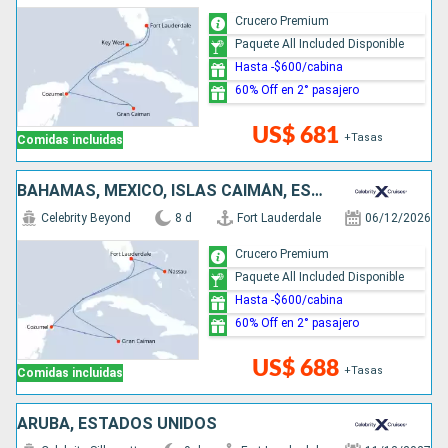
Crucero Premium
Paquete All Included Disponible
Hasta -$600/cabina
60% Off en 2° pasajero
US$ 681
+Tasas
Comidas incluidas
BAHAMAS, MÉXICO, ISLAS CAIMÁN, ESTADOS UNIDOS
Celebrity Beyond
8 d
Fort Lauderdale
06/12/2026
Crucero Premium
Paquete All Included Disponible
Hasta -$600/cabina
60% Off en 2° pasajero
US$ 688
+Tasas
Comidas incluidas
ARUBA, ESTADOS UNIDOS