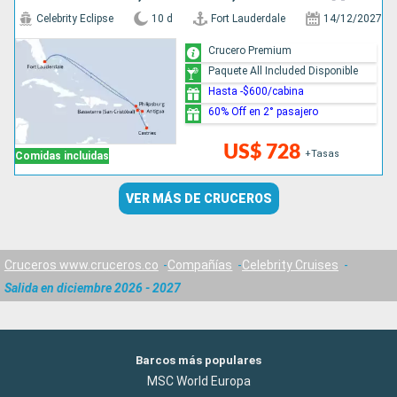
Celebrity Eclipse
10 d
Fort Lauderdale
14/12/2027
Crucero Premium
Paquete All Included Disponible
Hasta -$600/cabina
60% Off en 2° pasajero
US$ 728
+Tasas
Comidas incluidas
VER MÁS DE CRUCEROS
Cruceros www.cruceros.co
Compañías
Celebrity Cruises
Salida en diciembre 2026 - 2027
Barcos más populares
MSC World Europa