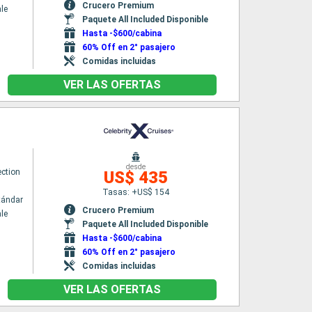
Crucero Premium
le
Paquete All Included Disponible
Hasta -$600/cabina
60% Off en 2° pasajero
Comidas incluidas
VER LAS OFERTAS
desde
ection
US$ 435
Tasas: +US$ 154
tándar
Crucero Premium
le
Paquete All Included Disponible
Hasta -$600/cabina
60% Off en 2° pasajero
Comidas incluidas
VER LAS OFERTAS