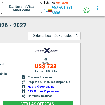
Estamos
cerrados
Caribe sin Visa
+57 601 381
Americana
6806
026 - 2027
Ordenar Los más vendidos
desde
yond
US$ 733
Tasas: +US$ 215
tándar
Crucero Premium
Paquete All Included Disponible
Hasta -$600/cabina
60% Off en 2° pasajero
Comidas incluidas
VER LAS OFERTAS