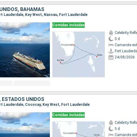
UNIDOS, BAHAMAS
Fort Lauderdale, Key West, Nassau, Fort Lauderdale
Comidas incluidas
Celebrity Refl
5 d
Camarote es
Fort Lauderda
24/08/2026
 ESTADOS UNIDOS
Fort Lauderdale, Cococay, Key West, Fort Lauderdale
Comidas incluidas
Celebrity Refl
5 d
Camarote es