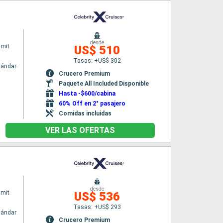
desde
mmit
US$ 510
Tasas: +US$ 302
tándar
Crucero Premium
Paquete All Included Disponible
Hasta -$600/cabina
60% Off en 2° pasajero
Comidas incluidas
VER LAS OFERTAS
desde
mmit
US$ 536
Tasas: +US$ 293
tándar
Crucero Premium