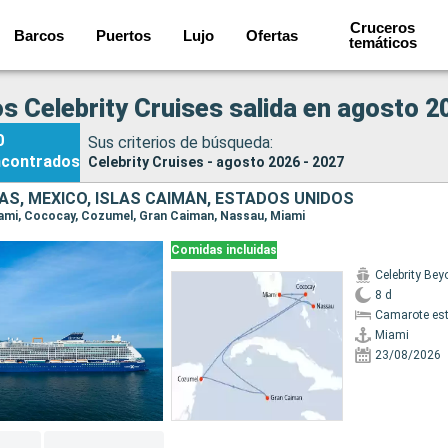
Cruceros
Barcos
Puertos
Lujo
Ofertas
temáticos
s Celebrity Cruises salida en agosto 2
0
Sus criterios de búsqueda:
ncontrados
Celebrity Cruises - agosto 2026 - 2027
S, MÉXICO, ISLAS CAIMÁN, ESTADOS UNIDOS
Miami, Cococay, Cozumel, Gran Caiman, Nassau, Miami
Comidas incluidas
Celebrity Be
8 d
Camarote es
Miami
23/08/2026