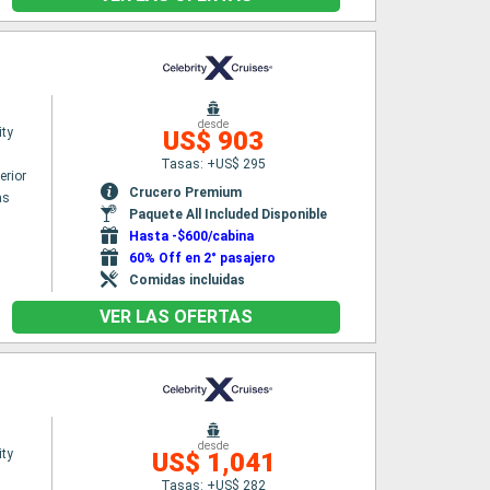
desde
ity
US$ 903
Tasas: +US$ 295
erior
Crucero Premium
as
Paquete All Included Disponible
Hasta -$600/cabina
60% Off en 2° pasajero
Comidas incluidas
VER LAS OFERTAS
desde
ity
US$ 1,041
Tasas: +US$ 282