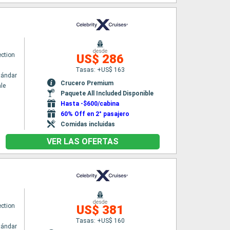
desde
ection
US$ 286
Tasas: +US$ 163
tándar
Crucero Premium
le
Paquete All Included Disponible
Hasta -$600/cabina
60% Off en 2° pasajero
Comidas incluidas
VER LAS OFERTAS
desde
ection
US$ 381
Tasas: +US$ 160
tándar