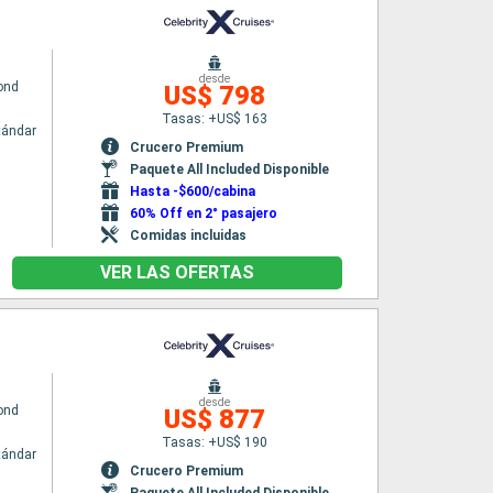
desde
yond
US$ 798
Tasas: +US$ 163
tándar
Crucero Premium
Paquete All Included Disponible
Hasta -$600/cabina
60% Off en 2° pasajero
Comidas incluidas
VER LAS OFERTAS
desde
yond
US$ 877
Tasas: +US$ 190
tándar
Crucero Premium
Paquete All Included Disponible