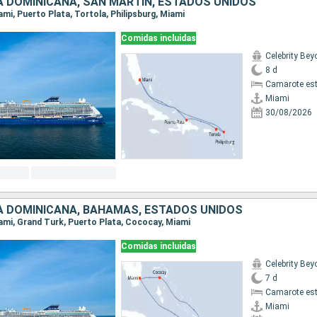
A DOMINICANA, SAN MARTÍN, ESTADOS UNIDOS
iami, Puerto Plata, Tortola, Philipsburg, Miami
Comidas incluidas
Celebrity Be
8 d
Camarote es
Miami
30/08/2026
A DOMINICANA, BAHAMAS, ESTADOS UNIDOS
Miami, Grand Turk, Puerto Plata, Cococay, Miami
Comidas incluidas
Celebrity Be
7 d
Camarote es
Miami