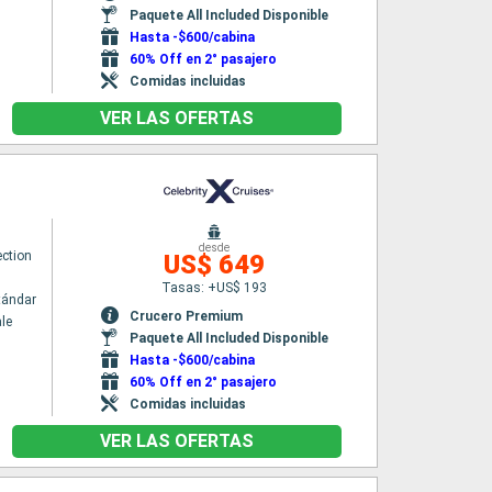
Paquete All Included Disponible
Hasta -$600/cabina
60% Off en 2° pasajero
Comidas incluidas
VER LAS OFERTAS
desde
ection
US$ 649
Tasas: +US$ 193
tándar
Crucero Premium
le
Paquete All Included Disponible
Hasta -$600/cabina
60% Off en 2° pasajero
Comidas incluidas
VER LAS OFERTAS