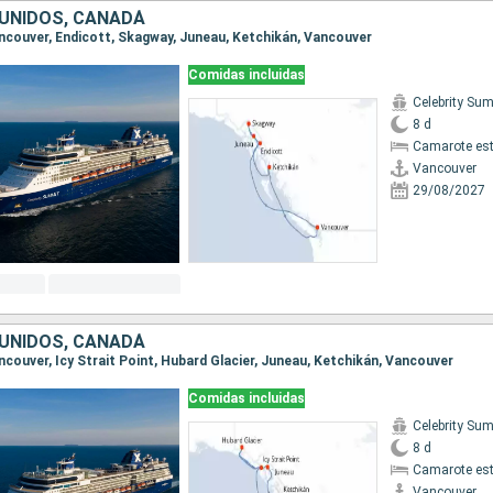
UNIDOS, CANADÁ
Vancouver, Endicott, Skagway, Juneau, Ketchikán, Vancouver
Comidas incluidas
Celebrity Su
8 d
Camarote es
Vancouver
29/08/2027
UNIDOS, CANADÁ
ancouver, Icy Strait Point, Hubard Glacier, Juneau, Ketchikán, Vancouver
Comidas incluidas
Celebrity Su
8 d
Camarote es
Vancouver