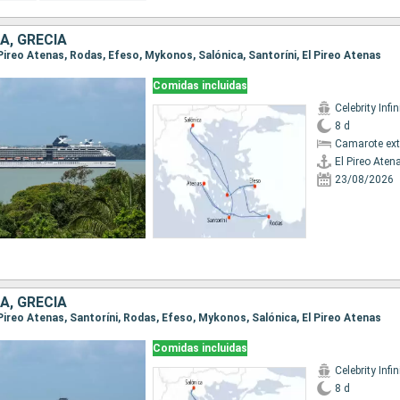
A, GRECIA
l Pireo Atenas, Rodas, Efeso, Mykonos, Salónica, Santoríni, El Pireo Atenas
Comidas incluidas
Celebrity Infin
8 d
Camarote ext
El Pireo Aten
23/08/2026
A, GRECIA
l Pireo Atenas, Santoríni, Rodas, Efeso, Mykonos, Salónica, El Pireo Atenas
Comidas incluidas
Celebrity Infin
8 d