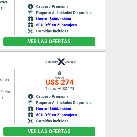
erior
Crucero Premium
as
Paquete All Included Disponible
Hasta -$600/cabina
60% Off en 2° pasajero
Comidas incluidas
VER LAS OFERTAS
desde
ection
US$ 274
Tasas: +US$ 173
tándar
Crucero Premium
le
Paquete All Included Disponible
Hasta -$600/cabina
60% Off en 2° pasajero
Comidas incluidas
VER LAS OFERTAS