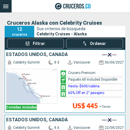
Cruceros Alaska con Celebrity Cruises
12
Sus criterios de búsqueda:
Celebrity Cruises - Alaska
cruceros
Filtrar
Ordenar
ESTADOS UNIDOS, CANADÁ
Celebrity Summit
8 d
Vancouver
06/06/2027
Crucero Premium
Paquete All Included Disponible
Hasta -$600/cabina
60% Off en 2° pasajero
US$ 445
+Tasas
Comidas incluidas
ESTADOS UNIDOS, CANADÁ
Celebrity Summit
8 d
Vancouver
22/08/2027