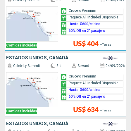
Celebrity Solstice
8 d
Seward
28/05/2027
Crucero Premium
Paquete All Included Disponible
Hasta -$600/cabina
60% Off en 2° pasajero
US$ 404
+Tasas
Comidas incluidas
ESTADOS UNIDOS, CANADÁ
Celebrity Summit
8 d
Seward
04/09/2026
Crucero Premium
Paquete All Included Disponible
Hasta -$600/cabina
60% Off en 2° pasajero
US$ 634
+Tasas
Comidas incluidas
ESTADOS UNIDOS, CANADÁ