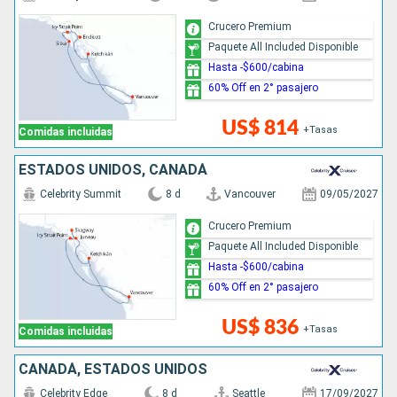
Crucero Premium
Paquete All Included Disponible
Hasta -$600/cabina
60% Off en 2° pasajero
US$ 814
+Tasas
Comidas incluidas
ESTADOS UNIDOS, CANADÁ
Celebrity Summit
8 d
Vancouver
09/05/2027
Crucero Premium
Paquete All Included Disponible
Hasta -$600/cabina
60% Off en 2° pasajero
US$ 836
+Tasas
Comidas incluidas
CANADÁ, ESTADOS UNIDOS
Celebrity Edge
8 d
Seattle
17/09/2027