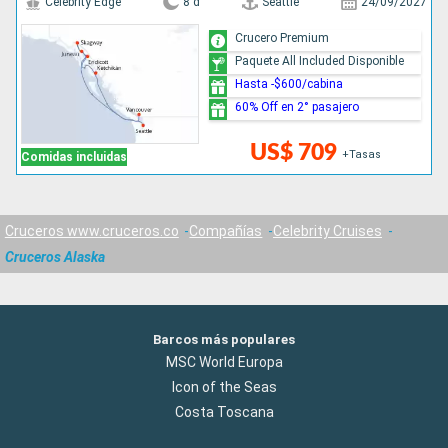
Celebrity Edge
8 d
Seattle
24/09/2027
Crucero Premium
Paquete All Included Disponible
Hasta -$600/cabina
60% Off en 2° pasajero
US$ 709
+Tasas
Comidas incluidas
Cruceros www.cruceros.co
Compañías
Celebrity Cruises
Cruceros Alaska
Barcos más populares
MSC World Europa
Icon of the Seas
Costa Toscana