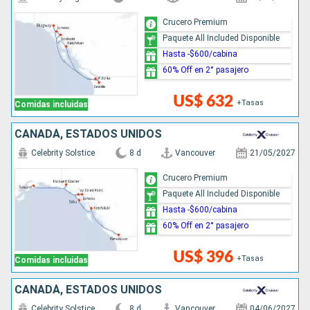
Crucero Premium
Paquete All Included Disponible
Hasta -$600/cabina
60% Off en 2° pasajero
US$ 632
+Tasas
Comidas incluidas
CANADÁ, ESTADOS UNIDOS
Celebrity Solstice
8 d
Vancouver
21/05/2027
Crucero Premium
Paquete All Included Disponible
Hasta -$600/cabina
60% Off en 2° pasajero
US$ 396
+Tasas
Comidas incluidas
CANADÁ, ESTADOS UNIDOS
Celebrity Solstice
8 d
Vancouver
04/06/2027