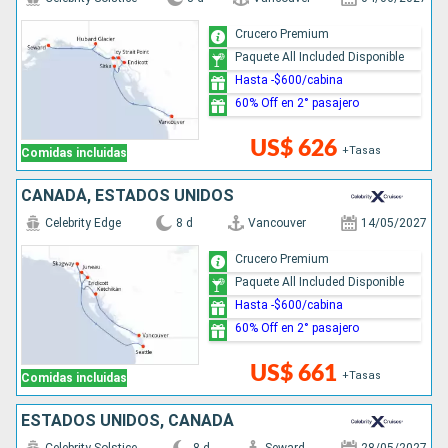
Crucero Premium
Paquete All Included Disponible
Hasta -$600/cabina
60% Off en 2° pasajero
US$ 626
+Tasas
Comidas incluidas
CANADÁ, ESTADOS UNIDOS
Celebrity Edge
8 d
Vancouver
14/05/2027
Crucero Premium
Paquete All Included Disponible
Hasta -$600/cabina
60% Off en 2° pasajero
US$ 661
+Tasas
Comidas incluidas
ESTADOS UNIDOS, CANADÁ