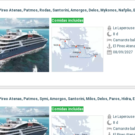
Comidas incluidas
Le Laperouse
8 d
Camarote ba
El Pireo Aten
08/09/2027
Comidas incluidas
Le Laperouse
8 d
Camarote ba
El Pireo Aten