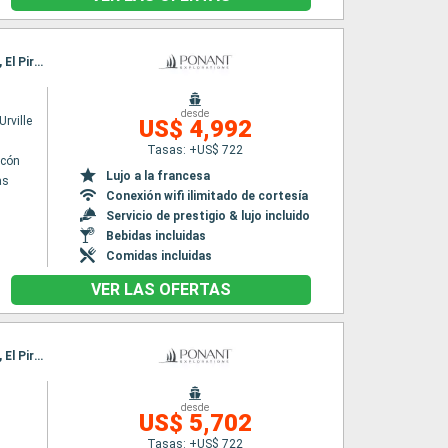
Itinerario : El Pireo Atenas, Cesme, Patmos, Amorgos, Santoríni, Milos, Delos, Paros, Hidra, El Pireo Atenas
desde
rville
US$ 4,992
Tasas: +US$ 722
lcón
Lujo a la francesa
as
Conexión wifi ilimitado de cortesía
Servicio de prestigio & lujo incluido
Bebidas incluidas
Comidas incluidas
VER LAS OFERTAS
Itinerario : El Pireo Atenas, Cesme, Patmos, Amorgos, Santoríni, Milos, Delos, Paros, Hidra, El Pireo Atenas
desde
n
US$ 5,702
Tasas: +US$ 722