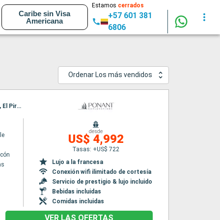
Estamos
cerrados
Caribe sin Visa
+57 601 381
Americana
6806
Ordenar Los más vendidos
Itinerario : El Pireo Atenas, Cesme, Patmos, Amorgos, Santoríni, Milos, Delos, Paros, Hidra, El Pireo Atenas
desde
le
US$ 4,992
Tasas: +US$ 722
lcón
Lujo a la francesa
as
Conexión wifi ilimitado de cortesía
Servicio de prestigio & lujo incluido
Bebidas incluidas
Comidas incluidas
VER LAS OFERTAS