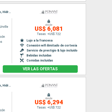
Itinerario : El Pireo Atenas, Canal de Corinto, Itea, Katakolon, Githion, Monemvasia, Nafplio, Hidra, El Pireo Atenas
desde
rville
US$ 6,081
Tasas: +US$ 722
lcón
Lujo a la francesa
as
Conexión wifi ilimitado de cortesía
Servicio de prestigio & lujo incluido
Bebidas incluidas
Comidas incluidas
VER LAS OFERTAS
Itinerario : El Pireo Atenas, Canal de Corinto, Itea, Katakolon, Githion, Monemvasia, Nafplio, Hidra, El Pireo Atenas
desde
n
US$ 6,294
Tasas: +US$ 722
lcón