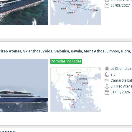
25/08/2027
Comidas incluidas
Le Champlai
8 d
Camarote ba
El Pireo Aten
01/11/2026