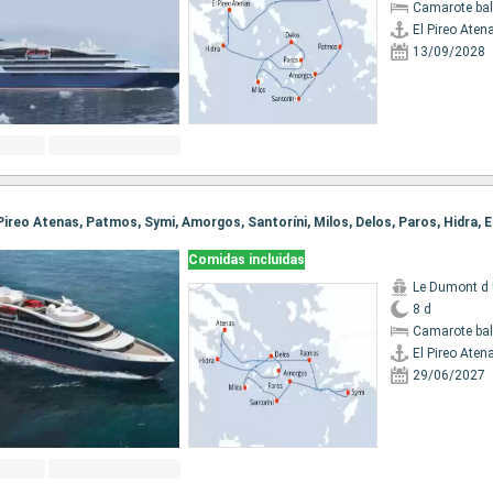
Camarote ba
El Pireo Aten
13/09/2028
Comidas incluidas
Le Dumont d U
8 d
Camarote ba
El Pireo Aten
29/06/2027