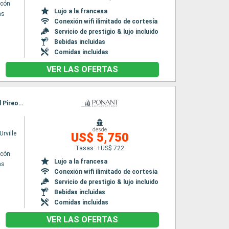
lcón
Lujo a la francesa
as
Conexión wifi ilimitado de cortesía
Servicio de prestigio & lujo incluido
Bebidas incluidas
Comidas incluidas
VER LAS OFERTAS
Itinerario : El Pireo Atenas, Patmos, Symi, Amorgos, Santoríni, Milos, Delos, Paros, Hidra, El Pireo Atenas
desde
rville
US$ 5,750
Tasas: +US$ 722
lcón
Lujo a la francesa
as
Conexión wifi ilimitado de cortesía
Servicio de prestigio & lujo incluido
Bebidas incluidas
Comidas incluidas
VER LAS OFERTAS