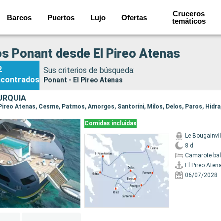
Cruceros
Barcos
Puertos
Lujo
Ofertas
temáticos
s Ponant desde El Pireo Atenas
2
Sus criterios de búsqueda:
ncontrados
Ponant - El Pireo Atenas
URQUÍA
Comidas incluidas
Le Bougainvil
8 d
Camarote ba
El Pireo Aten
06/07/2028