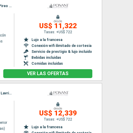
Itinerario : El Pireo Atenas, Heraklion, Santoríni, Rodas, Bodrum, Delos, Mykonos, Hidra, El Pireo Atenas
desde
n
US$ 11,322
Tasas: +US$ 722
lcón
Lujo a la francesa
as
Conexión wifi ilimitado de cortesía
Servicio de prestigio & lujo incluido
Bebidas incluidas
Comidas incluidas
VER LAS OFERTAS
Itinerario : Lavrion (Atenas), polyaigos, Tinos, Cesme, Livadi, Merichas - Kytonos, Spetses, Lavrion (Atenas)
desde
US$ 12,339
Tasas: +US$ 722
erior
Lujo a la francesa
nas)
Conexión wifi ilimitado de cortesía