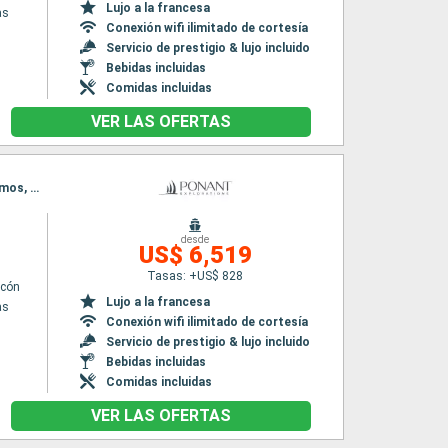
Lujo a la francesa
as
Conexión wifi ilimitado de cortesía
Servicio de prestigio & lujo incluido
Bebidas incluidas
Comidas incluidas
VER LAS OFERTAS
Itinerario : El Pireo Atenas, Skianthos, Volos, Salónica, Limnos, Mont Athos, Kusadasi, Patmos, Hidra, El Pireo Atenas
desde
n
US$ 6,519
Tasas: +US$ 828
lcón
Lujo a la francesa
as
Conexión wifi ilimitado de cortesía
Servicio de prestigio & lujo incluido
Bebidas incluidas
Comidas incluidas
VER LAS OFERTAS