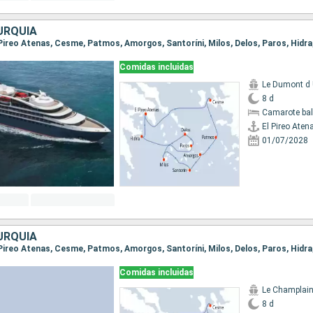
URQUÍA
Comidas incluidas
Le Dumont d U
8 d
Camarote ba
El Pireo Aten
01/07/2028
URQUÍA
Comidas incluidas
Le Champlai
8 d