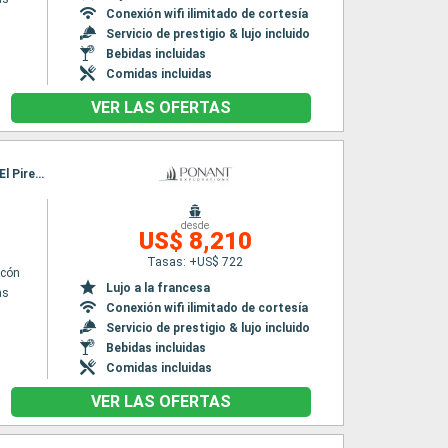
Conexión wifi ilimitado de cortesía
Servicio de prestigio & lujo incluido
Bebidas incluidas
Comidas incluidas
VER LAS OFERTAS
Itinerario : El Pireo Atenas, Skianthos, Volos, Salónica, Kavala, Mont Athos, Limnos, Hidra, El Pireo Atenas
desde
n
US$ 8,210
Tasas: +US$ 722
lcón
Lujo a la francesa
as
Conexión wifi ilimitado de cortesía
Servicio de prestigio & lujo incluido
Bebidas incluidas
Comidas incluidas
VER LAS OFERTAS