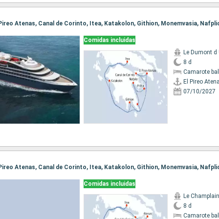
Comidas incluidas
Le Dumont d U
8 d
Camarote ba
El Pireo Aten
07/10/2027
Comidas incluidas
Le Champlai
8 d
Camarote ba