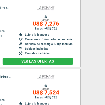
Itinerario : El Pireo Atenas, Patmos, Rodas, Santoríni, Amorgos, Delos, Mykonos, Nafplio, El Pireo Atenas
desde
US$ 7,276
Tasas: +US$ 722
lcón
Lujo a la francesa
as
Conexión wifi ilimitado de cortesía
Servicio de prestigio & lujo incluido
Bebidas incluidas
Comidas incluidas
VER LAS OFERTAS
Itinerario : El Pireo Atenas, Patmos, Symi, Amorgos, Santoríni, Milos, Delos, Paros, Hidra, El Pireo Atenas
desde
US$ 7,524
Tasas: +US$ 722
lcón
Lujo a la francesa
as