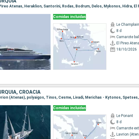
URQUÍA
Comidas incluidas
Le Champlai
8 d
Camarote ba
El Pireo Aten
18/10/2026
URQUÍA, CROACIA
Comidas incluidas
Le Ponant
8 d
Camarote ext
Lavrion (Ate