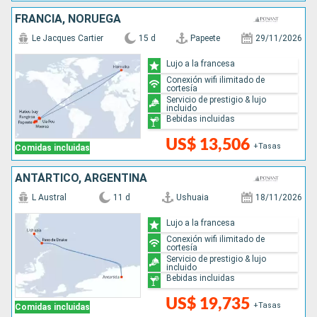
FRANCIA, NORUEGA
Le Jacques Cartier
15 d
Papeete
29/11/2026
Lujo a la francesa
Conexión wifi ilimitado de
cortesía
Servicio de prestigio & lujo
incluido
Bebidas incluidas
US$ 13,506
+Tasas
Comidas incluidas
ANTÁRTICO, ARGENTINA
L Austral
11 d
Ushuaia
18/11/2026
Lujo a la francesa
Conexión wifi ilimitado de
cortesía
Servicio de prestigio & lujo
incluido
Bebidas incluidas
US$ 19,735
+Tasas
Comidas incluidas