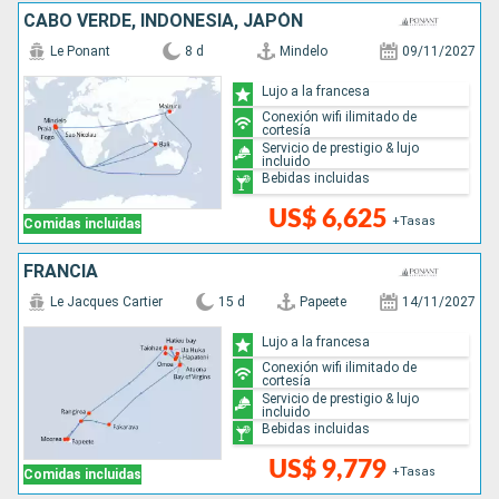
CABO VERDE, INDONESIA, JAPÓN
Le Ponant
8 d
Mindelo
09/11/2027
Lujo a la francesa
Conexión wifi ilimitado de
cortesía
Servicio de prestigio & lujo
incluido
Bebidas incluidas
US$ 6,625
+Tasas
Comidas incluidas
FRANCIA
Le Jacques Cartier
15 d
Papeete
14/11/2027
Lujo a la francesa
Conexión wifi ilimitado de
cortesía
Servicio de prestigio & lujo
incluido
Bebidas incluidas
US$ 9,779
+Tasas
Comidas incluidas