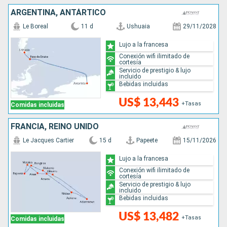
ARGENTINA, ANTÁRTICO
Le Boreal
11 d
Ushuaia
29/11/2028
Lujo a la francesa
Conexión wifi ilimitado de
cortesía
Servicio de prestigio & lujo
incluido
Bebidas incluidas
US$ 13,443
+Tasas
Comidas incluidas
FRANCIA, REINO UNIDO
Le Jacques Cartier
15 d
Papeete
15/11/2026
Lujo a la francesa
Conexión wifi ilimitado de
cortesía
Servicio de prestigio & lujo
incluido
Bebidas incluidas
US$ 13,482
+Tasas
Comidas incluidas