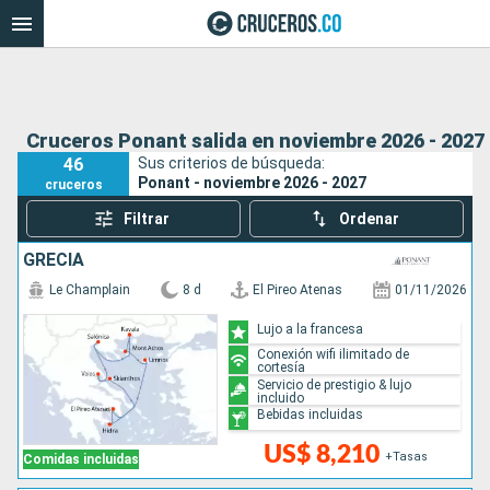
Cruceros Ponant salida en noviembre 2026 - 2027
46
Sus criterios de búsqueda:
Ponant - noviembre 2026 - 2027
cruceros
Filtrar
Ordenar
GRECIA
Le Champlain
8 d
El Pireo Atenas
01/11/2026
Lujo a la francesa
Conexión wifi ilimitado de
cortesía
Servicio de prestigio & lujo
incluido
Bebidas incluidas
US$ 8,210
+Tasas
Comidas incluidas