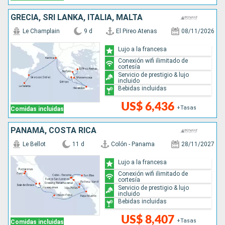
GRECIA, SRI LANKA, ITALIA, MALTA
Le Champlain
9 d
El Pireo Atenas
08/11/2026
Lujo a la francesa
Conexión wifi ilimitado de
cortesía
Servicio de prestigio & lujo
incluido
Bebidas incluidas
US$ 6,436
+Tasas
Comidas incluidas
PANAMÁ, COSTA RICA
Le Bellot
11 d
Colón - Panama
28/11/2027
Lujo a la francesa
Conexión wifi ilimitado de
cortesía
Servicio de prestigio & lujo
incluido
Bebidas incluidas
US$ 8,407
+Tasas
Comidas incluidas