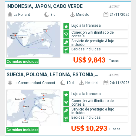
INDONESIA, JAPÓN, CABO VERDE
Le Ponant
8 d
Mindelo
21/11/2026
Lujo a la francesa
Conexión wifi ilimitado de
cortesía
Servicio de prestigio & lujo
incluido
Bebidas incluidas
US$ 9,843
+Tasas
Comidas incluidas
SUECIA, POLONIA, LETONIA, ESTONIA, FINLANDIA
Le Commandant Charcot
10 d
Helsinki
24/11/2026
Lujo a la francesa
Conexión wifi ilimitado de
cortesía
Servicio de prestigio & lujo
incluido
Bebidas incluidas
US$ 10,293
+Tasas
Comidas incluidas