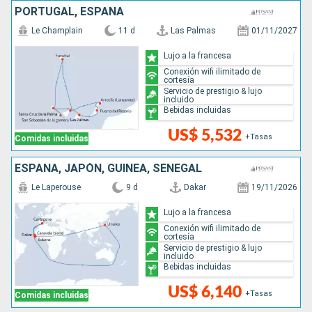
PORTUGAL, ESPAÑA
Le Champlain
11 d
Las Palmas
01/11/2027
Lujo a la francesa
Conexión wifi ilimitado de
cortesía
Servicio de prestigio & lujo
incluido
Bebidas incluidas
US$ 5,532
+Tasas
Comidas incluidas
ESPAÑA, JAPÓN, GUINEA, SENEGAL
Le Laperouse
9 d
Dakar
19/11/2026
Lujo a la francesa
Conexión wifi ilimitado de
cortesía
Servicio de prestigio & lujo
incluido
Bebidas incluidas
US$ 6,140
+Tasas
Comidas incluidas