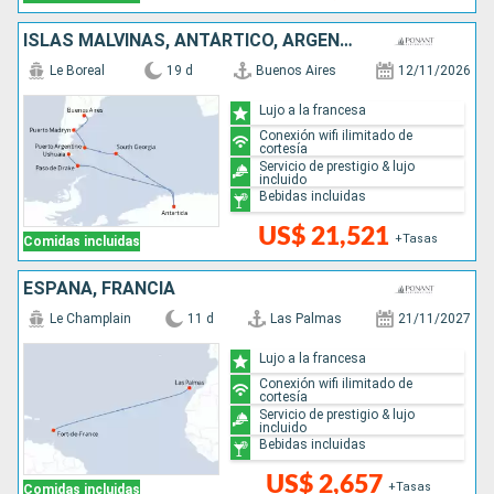
ISLAS MALVINAS, ANTÁRTICO, ARGENTINA
Le Boreal
19 d
Buenos Aires
12/11/2026
Lujo a la francesa
Conexión wifi ilimitado de
cortesía
Servicio de prestigio & lujo
incluido
Bebidas incluidas
US$ 21,521
+Tasas
Comidas incluidas
ESPAÑA, FRANCIA
Le Champlain
11 d
Las Palmas
21/11/2027
Lujo a la francesa
Conexión wifi ilimitado de
cortesía
Servicio de prestigio & lujo
incluido
Bebidas incluidas
US$ 2,657
+Tasas
Comidas incluidas