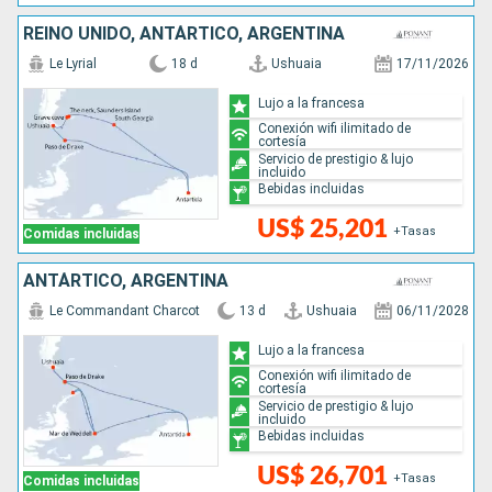
REINO UNIDO, ANTÁRTICO, ARGENTINA
Le Lyrial
18 d
Ushuaia
17/11/2026
Lujo a la francesa
Conexión wifi ilimitado de
cortesía
Servicio de prestigio & lujo
incluido
Bebidas incluidas
US$ 25,201
+Tasas
Comidas incluidas
ANTÁRTICO, ARGENTINA
Le Commandant Charcot
13 d
Ushuaia
06/11/2028
Lujo a la francesa
Conexión wifi ilimitado de
cortesía
Servicio de prestigio & lujo
incluido
Bebidas incluidas
US$ 26,701
+Tasas
Comidas incluidas