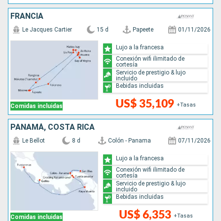
FRANCIA
Le Jacques Cartier
15 d
Papeete
01/11/2026
Lujo a la francesa
Conexión wifi ilimitado de
cortesía
Servicio de prestigio & lujo
incluido
Bebidas incluidas
US$ 35,109
+Tasas
Comidas incluidas
PANAMÁ, COSTA RICA
Le Bellot
8 d
Colón - Panama
07/11/2026
Lujo a la francesa
Conexión wifi ilimitado de
cortesía
Servicio de prestigio & lujo
incluido
Bebidas incluidas
US$ 6,353
+Tasas
Comidas incluidas