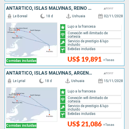
ANTÁRTICO, ISLAS MALVINAS, REINO UNIDO, ARGENTINA
Le Boreal
18 d
Ushuaia
02/11/2028
Lujo a la francesa
Conexión wifi ilimitado de
cortesía
Servicio de prestigio & lujo
incluido
Bebidas incluidas
US$ 19,891
+Tasas
Comidas incluidas
ANTÁRTICO, ISLAS MALVINAS, ARGENTINA, REINO UNIDO
Le Lyrial
18 d
Ushuaia
15/11/2028
Lujo a la francesa
Conexión wifi ilimitado de
cortesía
Servicio de prestigio & lujo
incluido
Bebidas incluidas
US$ 21,086
+Tasas
Comidas incluidas