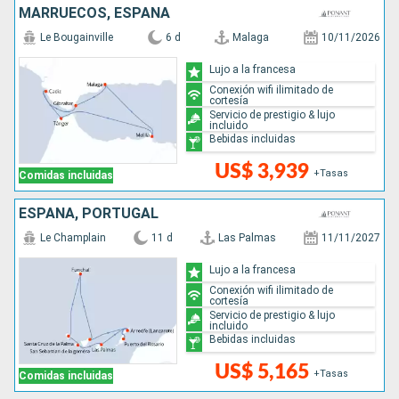
MARRUECOS, ESPAÑA
Le Bougainville
6 d
Malaga
10/11/2026
Lujo a la francesa
Conexión wifi ilimitado de
cortesía
Servicio de prestigio & lujo
incluido
Bebidas incluidas
US$ 3,939
+Tasas
Comidas incluidas
ESPAÑA, PORTUGAL
Le Champlain
11 d
Las Palmas
11/11/2027
Lujo a la francesa
Conexión wifi ilimitado de
cortesía
Servicio de prestigio & lujo
incluido
Bebidas incluidas
US$ 5,165
+Tasas
Comidas incluidas