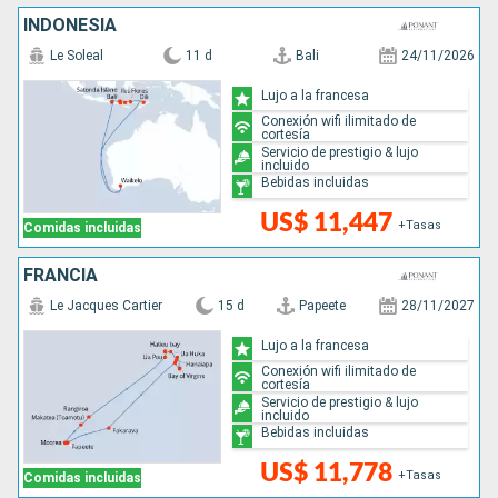
INDONESIA
Le Soleal
11 d
Bali
24/11/2026
Lujo a la francesa
Conexión wifi ilimitado de
cortesía
Servicio de prestigio & lujo
incluido
Bebidas incluidas
US$ 11,447
+Tasas
Comidas incluidas
FRANCIA
Le Jacques Cartier
15 d
Papeete
28/11/2027
Lujo a la francesa
Conexión wifi ilimitado de
cortesía
Servicio de prestigio & lujo
incluido
Bebidas incluidas
US$ 11,778
+Tasas
Comidas incluidas