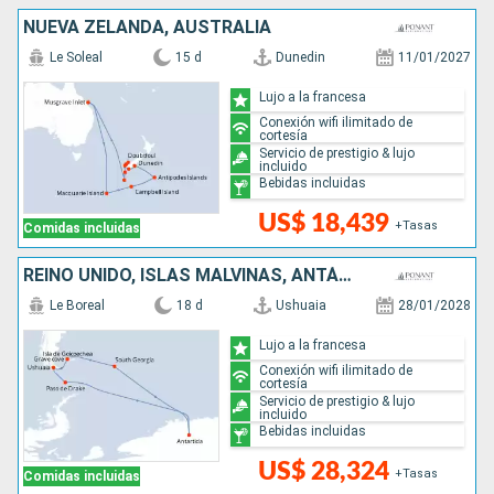
NUEVA ZELANDA, AUSTRALIA
Le Soleal
15 d
Dunedin
11/01/2027
Lujo a la francesa
Conexión wifi ilimitado de
cortesía
Servicio de prestigio & lujo
incluido
Bebidas incluidas
US$ 18,439
+Tasas
Comidas incluidas
REINO UNIDO, ISLAS MALVINAS, ANTÁRTICO, ARGENTINA
Le Boreal
18 d
Ushuaia
28/01/2028
Lujo a la francesa
Conexión wifi ilimitado de
cortesía
Servicio de prestigio & lujo
incluido
Bebidas incluidas
US$ 28,324
+Tasas
Comidas incluidas