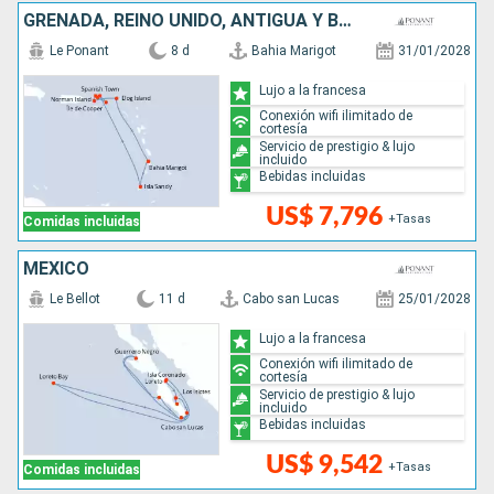
GRENADA, REINO UNIDO, ANTIGUA Y BARBUDA, SANTA LUCIA
Le Ponant
8 d
Bahia Marigot
31/01/2028
Lujo a la francesa
Conexión wifi ilimitado de
cortesía
Servicio de prestigio & lujo
incluido
Bebidas incluidas
US$ 7,796
+Tasas
Comidas incluidas
MÉXICO
Le Bellot
11 d
Cabo san Lucas
25/01/2028
Lujo a la francesa
Conexión wifi ilimitado de
cortesía
Servicio de prestigio & lujo
incluido
Bebidas incluidas
US$ 9,542
+Tasas
Comidas incluidas