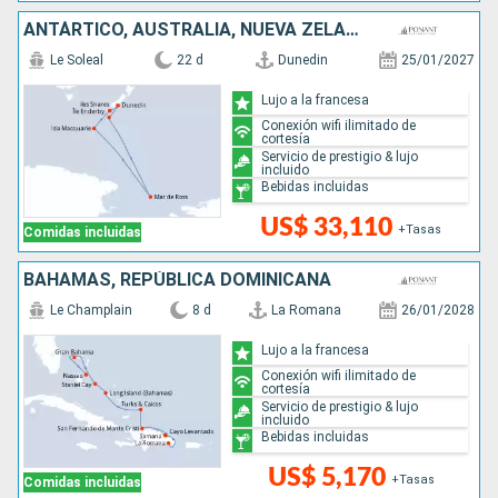
ANTÁRTICO, AUSTRALIA, NUEVA ZELANDA
Le Soleal
22 d
Dunedin
25/01/2027
Lujo a la francesa
Conexión wifi ilimitado de
cortesía
Servicio de prestigio & lujo
incluido
Bebidas incluidas
US$ 33,110
+Tasas
Comidas incluidas
BAHAMAS, REPÚBLICA DOMINICANA
Le Champlain
8 d
La Romana
26/01/2028
Lujo a la francesa
Conexión wifi ilimitado de
cortesía
Servicio de prestigio & lujo
incluido
Bebidas incluidas
US$ 5,170
+Tasas
Comidas incluidas