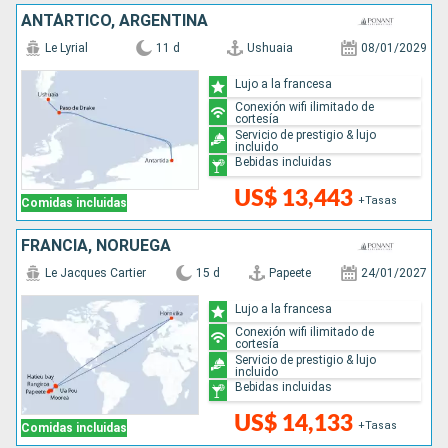
ANTÁRTICO, ARGENTINA
Le Lyrial
11 d
Ushuaia
08/01/2029
Lujo a la francesa
Conexión wifi ilimitado de
cortesía
Servicio de prestigio & lujo
incluido
Bebidas incluidas
US$ 13,443
+Tasas
Comidas incluidas
FRANCIA, NORUEGA
Le Jacques Cartier
15 d
Papeete
24/01/2027
Lujo a la francesa
Conexión wifi ilimitado de
cortesía
Servicio de prestigio & lujo
incluido
Bebidas incluidas
US$ 14,133
+Tasas
Comidas incluidas