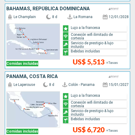
BAHAMAS, REPÚBLICA DOMINICANA
Le Champlain
8 d
La Romana
12/01/2028
Lujo a la francesa
Conexión wifi ilimitado de
cortesía
Servicio de prestigio & lujo
incluido
Bebidas incluidas
US$ 5,513
+Tasas
Comidas incluidas
PANAMÁ, COSTA RICA
Le Laperouse
8 d
Colón - Panama
15/01/2027
Lujo a la francesa
Conexión wifi ilimitado de
cortesía
Servicio de prestigio & lujo
incluido
Bebidas incluidas
US$ 6,720
+Tasas
Comidas incluidas