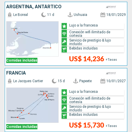
ARGENTINA, ANTÁRTICO
Le Boreal
11 d
Ushuaia
18/01/2029
Lujo a la francesa
Conexión wifi ilimitado de
cortesía
Servicio de prestigio & lujo
incluido
Bebidas incluidas
US$ 14,236
+Tasas
Comidas incluidas
FRANCIA
Le Jacques Cartier
15 d
Papeete
10/01/2027
Lujo a la francesa
Conexión wifi ilimitado de
cortesía
Servicio de prestigio & lujo
incluido
Bebidas incluidas
US$ 15,730
+Tasas
Comidas incluidas