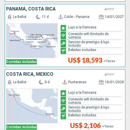
PANAMÁ, COSTA RICA
Le Bellot
11 d
Colón - Panama
14/01/2027
Lujo a la francesa
Conexión wifi ilimitado de
cortesía
Servicio de prestigio & lujo
incluido
Bebidas incluidas
US$ 18,593
+Tasas
Comidas incluidas
COSTA RICA, MÉXICO
Le Bellot
8 d
Puntarenas
18/01/2028
Lujo a la francesa
Conexión wifi ilimitado de
cortesía
Servicio de prestigio & lujo
incluido
Bebidas incluidas
US$ 2,106
+Tasas
Comidas incluidas