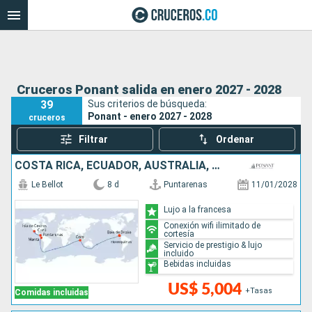
Cruceros Ponant salida en enero 2027 - 2028
39
Sus criterios de búsqueda:
Ponant - enero 2027 - 2028
cruceros
Filtrar
Ordenar
COSTA RICA, ECUADOR, AUSTRALIA, MÉXICO
Le Bellot
8 d
Puntarenas
11/01/2028
Lujo a la francesa
Conexión wifi ilimitado de
cortesía
Servicio de prestigio & lujo
incluido
Bebidas incluidas
US$ 5,004
+Tasas
Comidas incluidas