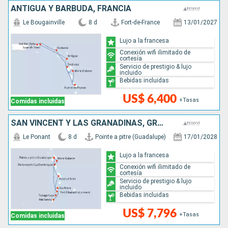
ANTIGUA Y BARBUDA, FRANCIA
Le Bougainville
8 d
Fort-de-France
13/01/2027
Lujo a la francesa
Conexión wifi ilimitado de
cortesía
Servicio de prestigio & lujo
incluido
Bebidas incluidas
US$ 6,400
+Tasas
Comidas incluidas
SAN VINCENT Y LAS GRANADINAS, GRENADA, SANTA LUCIA, DOMINICA
Le Ponant
8 d
Pointe a pitre (Guadalupe)
17/01/2028
Lujo a la francesa
Conexión wifi ilimitado de
cortesía
Servicio de prestigio & lujo
incluido
Bebidas incluidas
US$ 7,796
+Tasas
Comidas incluidas