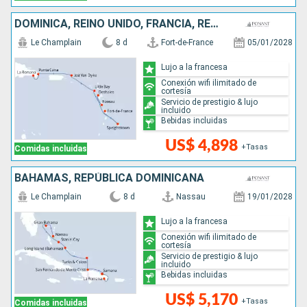
DOMINICA, REINO UNIDO, FRANCIA, REPÚBLICA DOMINICANA, BARBADOS
Le Champlain
8 d
Fort-de-France
05/01/2028
Lujo a la francesa
Conexión wifi ilimitado de
cortesía
Servicio de prestigio & lujo
incluido
Bebidas incluidas
US$ 4,898
+Tasas
Comidas incluidas
BAHAMAS, REPÚBLICA DOMINICANA
Le Champlain
8 d
Nassau
19/01/2028
Lujo a la francesa
Conexión wifi ilimitado de
cortesía
Servicio de prestigio & lujo
incluido
Bebidas incluidas
US$ 5,170
+Tasas
Comidas incluidas