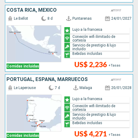
COSTA RICA, MÉXICO
Le Bellot
8 d
Puntarenas
24/01/2027
Lujo a la francesa
Conexión wifi ilimitado de
cortesía
Servicio de prestigio & lujo
incluido
Bebidas incluidas
US$ 2,236
+Tasas
Comidas incluidas
PORTUGAL, ESPAÑA, MARRUECOS
Le Laperouse
7 d
Malaga
20/01/2028
Lujo a la francesa
Conexión wifi ilimitado de
cortesía
Servicio de prestigio & lujo
incluido
Bebidas incluidas
US$ 4,271
+Tasas
Comidas incluidas