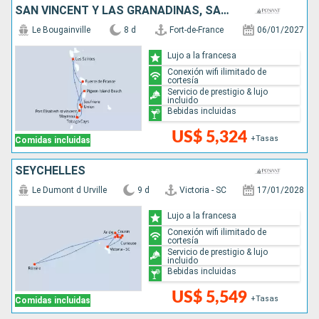
SAN VINCENT Y LAS GRANADINAS, SANTA LUCIA
Le Bougainville
8 d
Fort-de-France
06/01/2027
Lujo a la francesa
Conexión wifi ilimitado de
cortesía
Servicio de prestigio & lujo
incluido
Bebidas incluidas
US$ 5,324
+Tasas
Comidas incluidas
SEYCHELLES
Le Dumont d Urville
9 d
Victoria - SC
17/01/2028
Lujo a la francesa
Conexión wifi ilimitado de
cortesía
Servicio de prestigio & lujo
incluido
Bebidas incluidas
US$ 5,549
+Tasas
Comidas incluidas