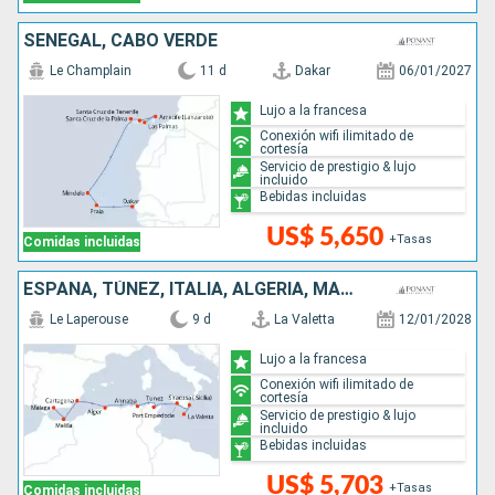
SENEGAL, CABO VERDE
Le Champlain
11 d
Dakar
06/01/2027
Lujo a la francesa
Conexión wifi ilimitado de
cortesía
Servicio de prestigio & lujo
incluido
Bebidas incluidas
US$ 5,650
+Tasas
Comidas incluidas
ESPAÑA, TÚNEZ, ITALIA, ALGERIA, MALTA
Le Laperouse
9 d
La Valetta
12/01/2028
Lujo a la francesa
Conexión wifi ilimitado de
cortesía
Servicio de prestigio & lujo
incluido
Bebidas incluidas
US$ 5,703
+Tasas
Comidas incluidas