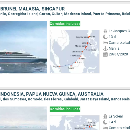
, BRUNEI, MALASIA, SINGAPUR
Comidas incluidas
Le Jacques Ca
13 d
Camarote ba
Manila
28/04/2028
INDONESIA, PAPÚA NUEVA GUINEA, AUSTRALIA
Comidas incluidas
Le Soleal
14 d
Camarote ba