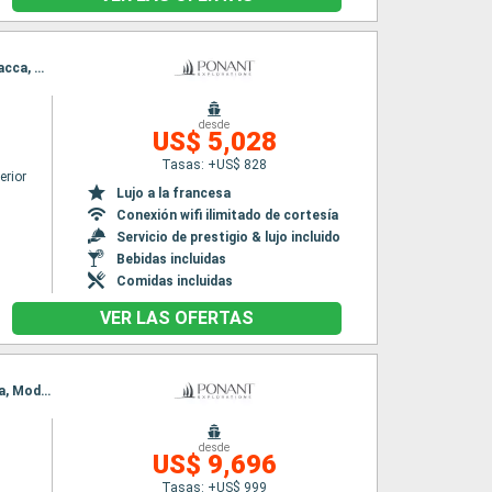
Itinerario : Phuket, Phang Nga, Ko Kradan, Ko Rok Nok, Langkawi, Penang, Port Kelang, Malacca, Singapur
desde
US$ 5,028
Tasas: +US$ 828
erior
Lujo a la francesa
Conexión wifi ilimitado de cortesía
Servicio de prestigio & lujo incluido
Bebidas incluidas
Comidas incluidas
VER LAS OFERTAS
Itinerario : Singapur, Kuching, Bintulu, Muara, Kota Kinabalu, Balabac Island, Puerto Princesa, Modessa Island, Culion, Coron, Corregidor Island, Manila
desde
US$ 9,696
Tasas: +US$ 999