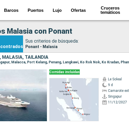
Cruceros
Barcos
Puertos
Lujo
Ofertas
temáticos
s Malasia con Ponant
Sus criterios de búsqueda:
ncontrados
Ponant - Malasia
 MALASIA, TAILANDIA
Comidas incluidas
Le Soleal
9 d
Camarote ext
Singapur
11/12/2027