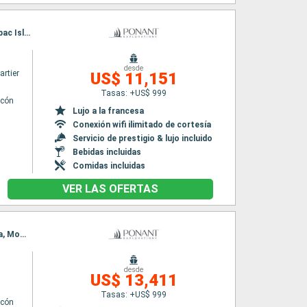
Itinerario : Manila, Corregidor Island, Coron, Culion, Modessa Island, Puerto Princesa, Balabac Island, Kota Kinabalu, Muara, Bintulu, Kuching, Singapur
desde
rtier
US$ 11,151
Tasas: +US$ 999
lcón
Lujo a la francesa
Conexión wifi ilimitado de cortesía
Servicio de prestigio & lujo incluido
Bebidas incluidas
Comidas incluidas
VER LAS OFERTAS
Itinerario : Bali, Iles Sumbawa, Komodo, Iles Flores, Kalabahi, Barat Daya Island, Banda Neira, Mommon Waterfall, Triton Bay, Kei Islands, Dili, Darwin
desde
US$ 13,411
Tasas: +US$ 999
lcón