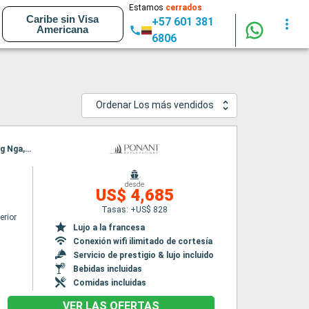
Estamos
cerrados
Caribe sin Visa
+57 601 381
Americana
6806
Ordenar Los más vendidos
Itinerario : Singapur, Malacca, Port Kelang, Penang, Langkawi, Ko Rok Nok, Ko Kradan, Phang Nga, Phuket
desde
US$ 4,685
Tasas: +US$ 828
erior
Lujo a la francesa
Conexión wifi ilimitado de cortesía
Servicio de prestigio & lujo incluido
Bebidas incluidas
Comidas incluidas
VER LAS OFERTAS