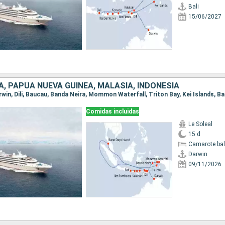
Bali
15/06/2027
, PAPÚA NUEVA GUINEA, MALASIA, INDONESIA
Comidas incluidas
Le Soleal
15 d
Camarote ba
Darwin
09/11/2026