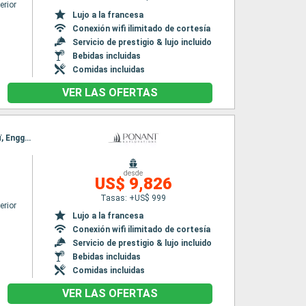
erior
Lujo a la francesa
Conexión wifi ilimitado de cortesía
Servicio de prestigio & lujo incluido
Bebidas incluidas
Comidas incluidas
VER LAS OFERTAS
Itinerario : Singapur, Malacca, Banda aceh, Îles Banyak, Pulau Nias - Sumatra, Îles Mentawaï, Enggano, Krakato, Semarang, Bawean, Probolinggo, Bali
desde
US$ 9,826
Tasas: +US$ 999
erior
Lujo a la francesa
Conexión wifi ilimitado de cortesía
Servicio de prestigio & lujo incluido
Bebidas incluidas
Comidas incluidas
VER LAS OFERTAS