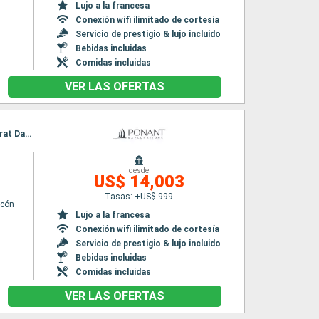
Lujo a la francesa
Conexión wifi ilimitado de cortesía
Servicio de prestigio & lujo incluido
Bebidas incluidas
Comidas incluidas
VER LAS OFERTAS
Itinerario : Darwin, Dili, Baucau, Banda Neira, Mommon Waterfall, Triton Bay, Kei Islands, Barat Daya Island, Kalabahi, Iles Flores, Komodo, Iles Sumbawa, Bali
desde
US$ 14,003
Tasas: +US$ 999
lcón
Lujo a la francesa
Conexión wifi ilimitado de cortesía
Servicio de prestigio & lujo incluido
Bebidas incluidas
Comidas incluidas
VER LAS OFERTAS