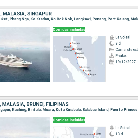
, MALASIA, SINGAPUR
Comidas incluidas
Le Soleal
9 d
Camarote ext
Phuket
19/12/2027
 MALASIA, BRUNEI, FILIPINAS
Comidas incluidas
Le Soleal
13 d