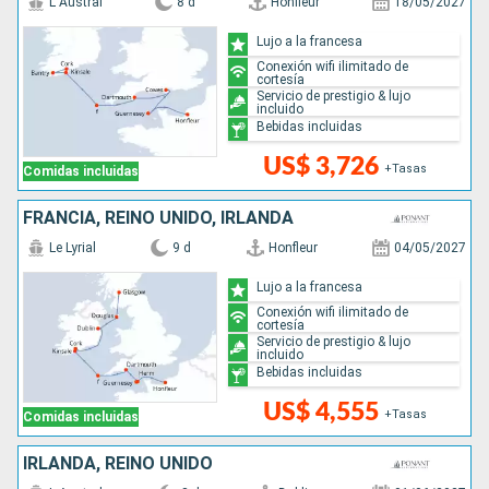
L Austral
8 d
Honfleur
18/05/2027
Lujo a la francesa
Conexión wifi ilimitado de
cortesía
Servicio de prestigio & lujo
incluido
Bebidas incluidas
US$ 3,726
+Tasas
Comidas incluidas
FRANCIA, REINO UNIDO, IRLANDA
Le Lyrial
9 d
Honfleur
04/05/2027
Lujo a la francesa
Conexión wifi ilimitado de
cortesía
Servicio de prestigio & lujo
incluido
Bebidas incluidas
US$ 4,555
+Tasas
Comidas incluidas
IRLANDA, REINO UNIDO