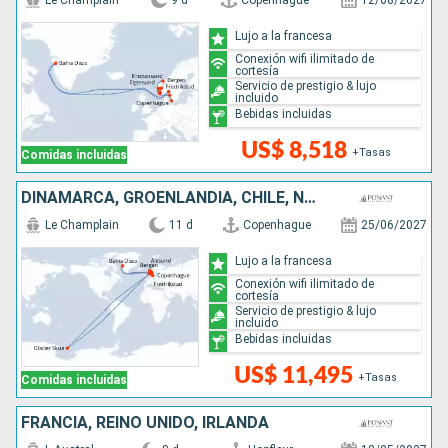
Le Champlain
9 d
Copenhague
12/08/2027
Lujo a la francesa
Conexión wifi ilimitado de
cortesía
Servicio de prestigio & lujo
incluido
Bebidas incluidas
US$ 8,518
+Tasas
Comidas incluidas
DINAMARCA, GROENLANDIA, CHILE, NORUEGA
Le Champlain
11 d
Copenhague
25/06/2027
Lujo a la francesa
Conexión wifi ilimitado de
cortesía
Servicio de prestigio & lujo
incluido
Bebidas incluidas
US$ 11,495
+Tasas
Comidas incluidas
FRANCIA, REINO UNIDO, IRLANDA