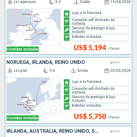
Le Laperouse
8 d
Dublin
19/04/2028
Lujo a la francesa
Conexión wifi ilimitado de
cortesía
Servicio de prestigio & lujo
incluido
Bebidas incluidas
US$ 5,194
+Tasas
Comidas incluidas
NORUEGA, IRLANDA, REINO UNIDO
Le Lyrial
9 d
Smola
05/05/2028
Lujo a la francesa
Conexión wifi ilimitado de
cortesía
Servicio de prestigio & lujo
incluido
Bebidas incluidas
US$ 5,750
+Tasas
Comidas incluidas
IRLANDA, AUSTRALIA, REINO UNIDO, SUECIA