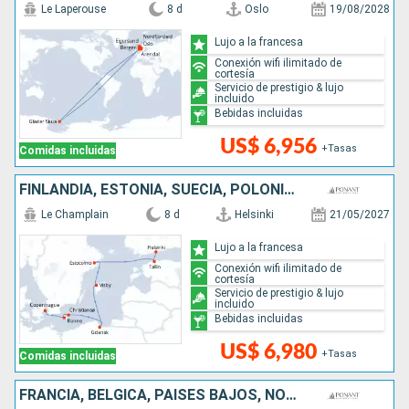
Le Laperouse
8 d
Oslo
19/08/2028
Lujo a la francesa
Conexión wifi ilimitado de
cortesía
Servicio de prestigio & lujo
incluido
Bebidas incluidas
US$ 6,956
+Tasas
Comidas incluidas
FINLANDIA, ESTONIA, SUECIA, POLONIA, DINAMARCA
Le Champlain
8 d
Helsinki
21/05/2027
Lujo a la francesa
Conexión wifi ilimitado de
cortesía
Servicio de prestigio & lujo
incluido
Bebidas incluidas
US$ 6,980
+Tasas
Comidas incluidas
FRANCIA, BÉLGICA, PAISES BAJOS, NORUEGA