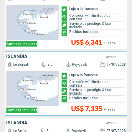
Lujo a la francesa
Conexión wifi ilimitado de
cortesía
Servicio de prestigio & lujo
incluido
Bebidas incluidas
US$ 6,341
+Tasas
Comidas incluidas
ISLANDIA
Le Boreal
8 d
Reykjavik
07/07/2028
Lujo a la francesa
Conexión wifi ilimitado de
cortesía
Servicio de prestigio & lujo
incluido
Bebidas incluidas
US$ 7,335
+Tasas
Comidas incluidas
ISLANDIA
Le Bellot
8 d
Reykjavik
27/07/2028