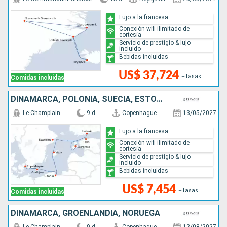
Lujo a la francesa
Conexión wifi ilimitado de
cortesía
Servicio de prestigio & lujo
incluido
Bebidas incluidas
US$ 37,724
+Tasas
Comidas incluidas
DINAMARCA, POLONIA, SUECIA, ESTONIA, FINLANDIA
Le Champlain
9 d
Copenhague
13/05/2027
Lujo a la francesa
Conexión wifi ilimitado de
cortesía
Servicio de prestigio & lujo
incluido
Bebidas incluidas
US$ 7,454
+Tasas
Comidas incluidas
DINAMARCA, GROENLANDIA, NORUEGA