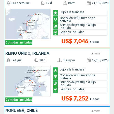
Le Laperouse
12 d
Brest
21/02/2028
Lujo a la francesa
Conexión wifi ilimitado de
cortesía
Servicio de prestigio & lujo
incluido
Bebidas incluidas
US$ 7,046
+Tasas
Comidas incluidas
REINO UNIDO, IRLANDA
Le Lyrial
10 d
Glasgow
12/05/2027
Lujo a la francesa
Conexión wifi ilimitado de
cortesía
Servicio de prestigio & lujo
incluido
Bebidas incluidas
US$ 7,252
+Tasas
Comidas incluidas
NORUEGA, CHILE