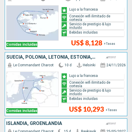
Lujo a la francesa
Conexión wifi ilimitado de
cortesía
Servicio de prestigio & lujo
incluido
Bebidas incluidas
US$ 8,128
+Tasas
Comidas incluidas
SUECIA, POLONIA, LETONIA, ESTONIA, FINLANDIA
Le Commandant Charcot
10 d
Helsinki
24/11/2026
Lujo a la francesa
Conexión wifi ilimitado de
cortesía
Servicio de prestigio & lujo
incluido
Bebidas incluidas
US$ 10,293
+Tasas
Comidas incluidas
ISLANDIA, GROENLANDIA
Le Commandant Charcot
15 d
Reykjavik
25/05/2027