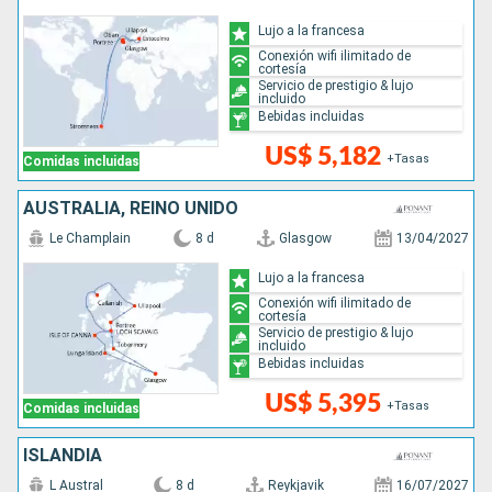
Lujo a la francesa
Conexión wifi ilimitado de
cortesía
Servicio de prestigio & lujo
incluido
Bebidas incluidas
US$ 5,182
+Tasas
Comidas incluidas
AUSTRALIA, REINO UNIDO
Le Champlain
8 d
Glasgow
13/04/2027
Lujo a la francesa
Conexión wifi ilimitado de
cortesía
Servicio de prestigio & lujo
incluido
Bebidas incluidas
US$ 5,395
+Tasas
Comidas incluidas
ISLANDIA
L Austral
8 d
Reykjavik
16/07/2027