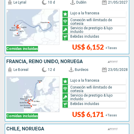
Le Lyrial
10 d
Dublin
21/05/2027
Lujo a la francesa
Conexión wifi ilimitado de
cortesía
Servicio de prestigio & lujo
incluido
Bebidas incluidas
US$ 6,152
+Tasas
Comidas incluidas
FRANCIA, REINO UNIDO, NORUEGA
Le Boreal
12 d
Burdeos
23/05/2028
Lujo a la francesa
Conexión wifi ilimitado de
cortesía
Servicio de prestigio & lujo
incluido
Bebidas incluidas
US$ 6,171
+Tasas
Comidas incluidas
CHILE, NORUEGA