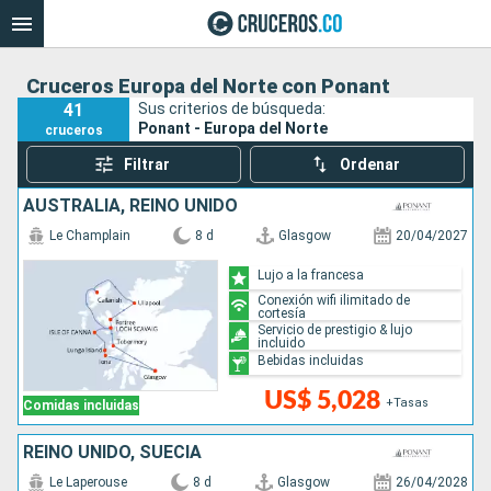
Cruceros Europa del Norte con Ponant
41
Sus criterios de búsqueda:
Ponant - Europa del Norte
cruceros
Filtrar
Ordenar
AUSTRALIA, REINO UNIDO
Le Champlain
8 d
Glasgow
20/04/2027
Lujo a la francesa
Conexión wifi ilimitado de
cortesía
Servicio de prestigio & lujo
incluido
Bebidas incluidas
US$ 5,028
+Tasas
Comidas incluidas
REINO UNIDO, SUECIA
Le Laperouse
8 d
Glasgow
26/04/2028