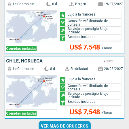
Le Champlain
8 d
Bergen
19/07/2027
Lujo a la francesa
Conexión wifi ilimitado de
cortesía
Servicio de prestigio & lujo
incluido
Bebidas incluidas
US$ 7,548
+Tasas
Comidas incluidas
CHILE, NORUEGA
Le Champlain
8 d
Fredrikstad
20/08/2027
Lujo a la francesa
Conexión wifi ilimitado de
cortesía
Servicio de prestigio & lujo
incluido
Bebidas incluidas
US$ 7,548
+Tasas
Comidas incluidas
VER MÁS DE CRUCEROS