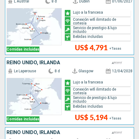
L Austral
8 d
Dublin
01/06/2027
Lujo a la francesa
Conexión wifi ilimitado de
cortesía
Servicio de prestigio & lujo
incluido
Bebidas incluidas
US$ 4,791
+Tasas
Comidas incluidas
REINO UNIDO, IRLANDA
Le Laperouse
8 d
Glasgow
12/04/2028
Lujo a la francesa
Conexión wifi ilimitado de
cortesía
Servicio de prestigio & lujo
incluido
Bebidas incluidas
US$ 5,194
+Tasas
Comidas incluidas
REINO UNIDO, IRLANDA