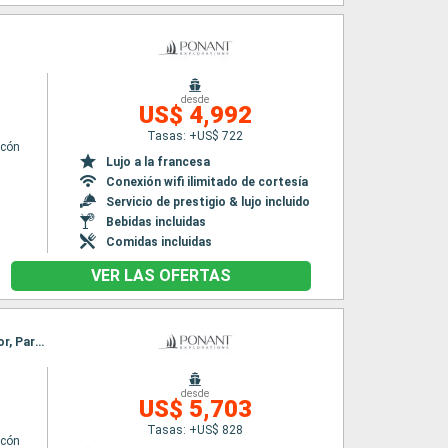
desde
n
US$ 4,992
Tasas: +US$ 722
lcón
Lujo a la francesa
Conexión wifi ilimitado de cortesía
Servicio de prestigio & lujo incluido
Bebidas incluidas
Comidas incluidas
VER LAS OFERTAS
Itinerario : Venecia, Rovinj, Praslin, Split, Hvar, Dubrovnik, Sailing the straight of Kotor, Kotor, Parga, Canal de Corinto, Galaxidi, El Pireo Atenas
desde
n
US$ 5,703
Tasas: +US$ 828
lcón