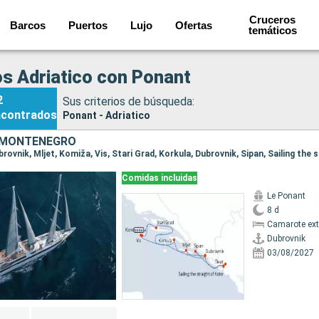
Cruceros
Barcos
Puertos
Lujo
Ofertas
temáticos
s Adriatico con Ponant
2
Sus criterios de búsqueda:
ncontrados
Ponant - Adriatico
 MONTENEGRO
Comidas incluidas
Le Ponant
8 d
Camarote ext
Dubrovnik
03/08/2027