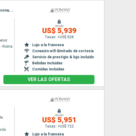
Itinerario : Civitavecchia - Roma, Salerno, Stromboli, Siracusa ( Sicilia), , Monopoli, Hvar, Ancona, Venecia
desde
US$ 5,939
Tasas: +US$ 828
erior
Lujo a la francesa
a - Roma
Conexión wifi ilimitado de cortesía
Servicio de prestigio & lujo incluido
Bebidas incluidas
Comidas incluidas
VER LAS OFERTAS
desde
le
US$ 5,951
Tasas: +US$ 722
lcón
Lujo a la francesa