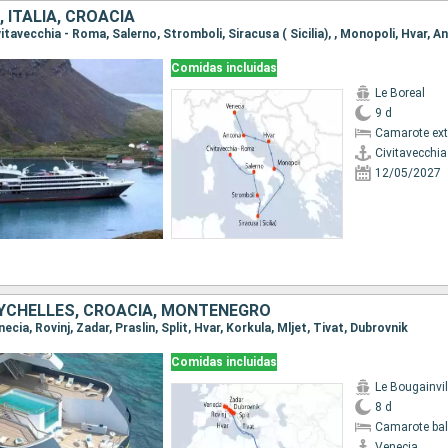
, ITALIA, CROACIA
Comidas incluidas
Le Boreal
9 d
Camarote ext
Civitavecchi
12/05/2027
SEYCHELLES, CROACIA, MONTENEGRO
necia, Rovinj, Zadar, Praslin, Split, Hvar, Korkula, Mljet, Tivat, Dubrovnik
Comidas incluidas
Le Bougainvil
8 d
Camarote ba
Venecia