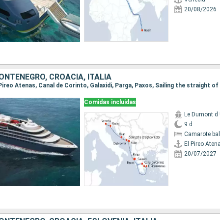
20/08/2026
ONTENEGRO, CROACIA, ITALIA
Comidas incluidas
Le Dumont d U
9 d
Camarote ba
El Pireo Aten
20/07/2027