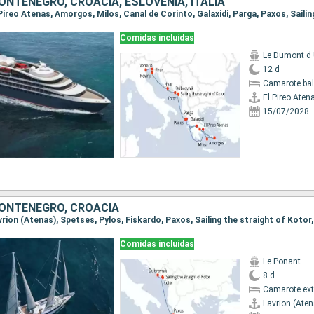
ONTENEGRO, CROACIA, ESLOVENIA, ITALIA
Comidas incluidas
Le Dumont d U
12 d
Camarote ba
El Pireo Aten
15/07/2028
MONTENEGRO, CROACIA
Comidas incluidas
Le Ponant
8 d
Camarote ext
Lavrion (Ate