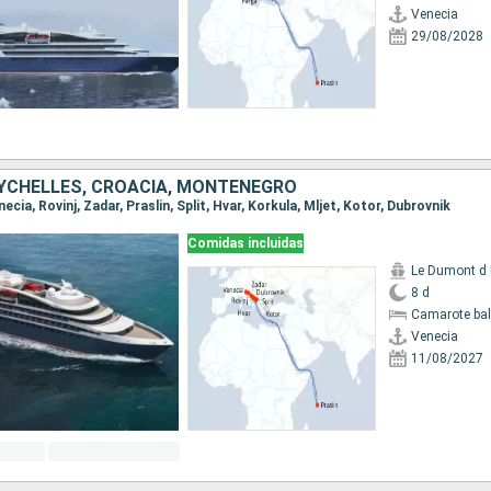
Venecia
29/08/2028
SEYCHELLES, CROACIA, MONTENEGRO
enecia, Rovinj, Zadar, Praslin, Split, Hvar, Korkula, Mljet, Kotor, Dubrovnik
Comidas incluidas
Le Dumont d U
8 d
Camarote ba
Venecia
11/08/2027