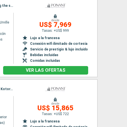
Itinerario : El Pireo Atenas, Amorgos, Milos, Canal de Corinto, Galaxidi, Parga, Paxos, Sailing the straight of Kotor, Kotor, Dubrovnik, Hvar, Rovinj, Piran, Venecia
desde
rville
US$ 7,969
Tasas: +US$ 999
lcón
Lujo a la francesa
as
Conexión wifi ilimitado de cortesía
Servicio de prestigio & lujo incluido
Bebidas incluidas
Comidas incluidas
VER LAS OFERTAS
Itinerario : Lavrion (Atenas), Spetses, Pylos, Fiskardo, Paxos, Sailing the straight of Kotor, Kotor, Dubrovnik
desde
US$ 15,865
Tasas: +US$ 722
erior
Lujo a la francesa
nas)
Conexión wifi ilimitado de cortesía