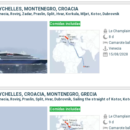
EYCHELLES, MONTENEGRO, CROACIA
enecia, Rovinj, Zadar, Praslin, Split, Hvar, Korkula, Mljet, Kotor, Dubrovnik
Comidas incluidas
Le Champlai
8 d
Camarote ba
Venecia
15/08/2028
EYCHELLES, CROACIA, MONTENEGRO, GRECIA
Comidas incluidas
Le Champlai
9 d
Camarote ba