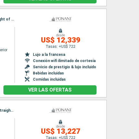
Itinerario : Dubrovnik, Stari Grad, Komiža, Korkula, Mljet, Dubrovnik, Sipan, Sailing the straight of Kotor, Kotor, Dubrovnik
desde
US$ 12,339
Tasas: +US$ 722
erior
Lujo a la francesa
Conexión wifi ilimitado de cortesía
Servicio de prestigio & lujo incluido
Bebidas incluidas
Comidas incluidas
VER LAS OFERTAS
Itinerario : Dubrovnik, Mljet, Komiža, Vis, Stari Grad, Korkula, Dubrovnik, Sipan, Sailing the straight of Kotor, Kotor, Dubrovnik
desde
US$ 13,227
Tasas: +US$ 722