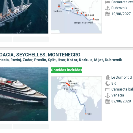
Camarote ext
Dubrovnik
10/08/2027
CROACIA, SEYCHELLES, MONTENEGRO
enecia, Rovinj, Zadar, Praslin, Split, Hvar, Kotor, Korkula, Mljet, Dubrovnik
Comidas incluidas
Le Dumont d U
8 d
Camarote ba
Venecia
09/08/2028