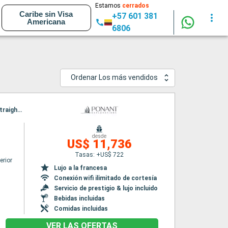
Estamos
cerrados
Caribe sin Visa
+57 601 381
Americana
6806
Ordenar Los más vendidos
Itinerario : Dubrovnik, Mljet, Komiža, Vis, Stari Grad, Korkula, Dubrovnik, Sipan, Sailing the straight of Kotor, Tivat, Dubrovnik
desde
US$ 11,736
Tasas: +US$ 722
erior
Lujo a la francesa
Conexión wifi ilimitado de cortesía
Servicio de prestigio & lujo incluido
Bebidas incluidas
Comidas incluidas
VER LAS OFERTAS