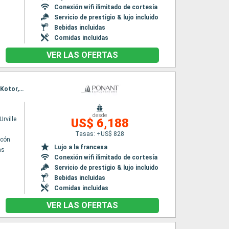
Conexión wifi ilimitado de cortesía
Servicio de prestigio & lujo incluido
Bebidas incluidas
Comidas incluidas
VER LAS OFERTAS
Itinerario : El Pireo Atenas, Canal de Corinto, Galaxidi, Parga, Paxos, Sailing the straight of Kotor, Kotor, Dubrovnik, Hvar, Rovinj, Venecia
desde
rville
US$ 6,188
Tasas: +US$ 828
lcón
Lujo a la francesa
as
Conexión wifi ilimitado de cortesía
Servicio de prestigio & lujo incluido
Bebidas incluidas
Comidas incluidas
VER LAS OFERTAS