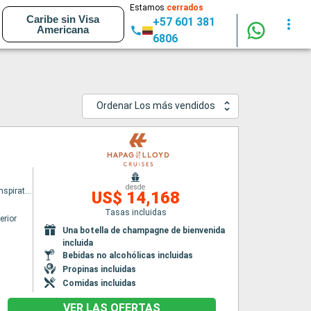
Estamos
cerrados
Caribe sin Visa
+57 601 381
Americana
6806
Ordenar Los más vendidos
desde
HANSEATIC inspiration
US$ 14,168
Tasas incluidas
erior
Una botella de champagne de bienvenida
incluida
Bebidas no alcohólicas incluidas
Propinas incluidas
Comidas incluidas
VER LAS OFERTAS