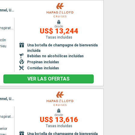
Itinerario : Île Saint-Matthieu, Fjordos Chiliens, Punta Arenas, Glaciar Garibaldi, Beagle Channel, Ushuaia
desde
HANSEATIC inspiration
US$ 13,244
Tasas incluidas
lcón
Una botella de champagne de bienvenida
thieu
incluida
Bebidas no alcohólicas incluidas
Propinas incluidas
Comidas incluidas
VER LAS OFERTAS
Itinerario : Île Saint-Matthieu, Fjordos Chiliens, Punta Arenas, Glaciar Garibaldi, Beagle Channel, Ushuaia
desde
HANSEATIC inspiration
US$ 13,616
Tasas incluidas
erior
Una botella de champagne de bienvenida
thieu