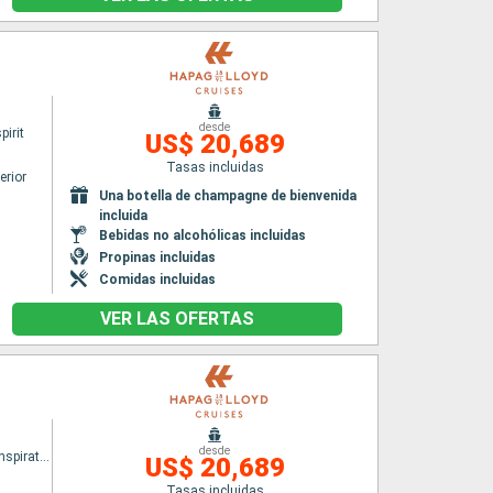
desde
irit
US$ 20,689
Tasas incluidas
erior
Una botella de champagne de bienvenida
incluida
Bebidas no alcohólicas incluidas
Propinas incluidas
Comidas incluidas
VER LAS OFERTAS
desde
HANSEATIC inspiration
US$ 20,689
Tasas incluidas