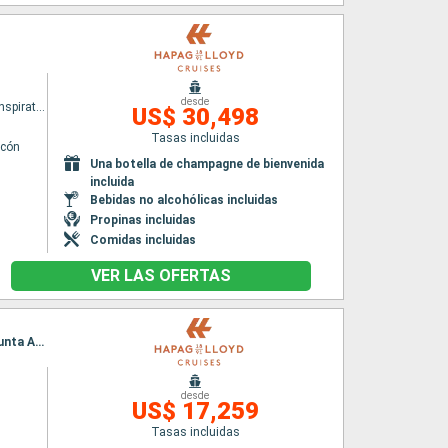
desde
HANSEATIC inspiration
US$ 30,498
Tasas incluidas
lcón
Una botella de champagne de bienvenida
incluida
Bebidas no alcohólicas incluidas
Propinas incluidas
Comidas incluidas
VER LAS OFERTAS
Itinerario : Rio de Janeiro, Montevideo, Buenos Aires, Puerto Madryn, Cap Horn, Ushuaia, Punta Arenas, Glaciar Pio X, Puerto Montt, Île Saint-Matthieu
desde
US$ 17,259
Tasas incluidas