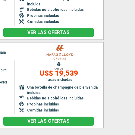
incluida
Bebidas no alcohólicas incluidas
Propinas incluidas
Comidas incluidas
VER LAS OFERTAS
uaia
desde
irit
US$ 19,539
Tasas incluidas
erior
Una botella de champagne de bienvenida
incluida
Bebidas no alcohólicas incluidas
Propinas incluidas
Comidas incluidas
VER LAS OFERTAS