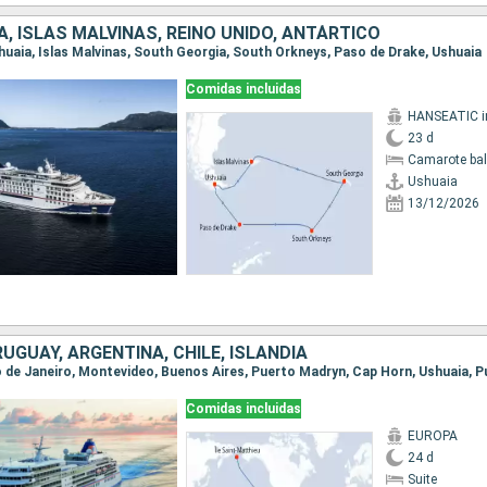
, ISLAS MALVINAS, REINO UNIDO, ANTÁRTICO
Ushuaia, Islas Malvinas, South Georgia, South Orkneys, Paso de Drake, Ushuaia
Comidas incluidas
23 d
Camarote ba
Ushuaia
13/12/2026
RUGUAY, ARGENTINA, CHILE, ISLANDIA
Comidas incluidas
EUROPA
24 d
Suite