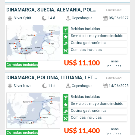
DINAMARCA, SUECIA, ALEMANIA, POLONIA, LITUANIA, LETONIA, ESTONIA, FINLANDIA
Silver Spirit
14 d
Copenhague
05/06/2027
Bebidas incluidas
Servicio de mayordomo incluido
Cocina gastronómica
Comidas incluidas
Tasas
US$ 11,100
Comidas incluidas
incluidas
DINAMARCA, POLONIA, LITUANIA, LETONIA, ESTONIA, FINLANDIA, SUECIA
Silver Nova
11 d
Copenhague
14/06/2028
Bebidas incluidas
Servicio de mayordomo incluido
Cocina gastronómica
Comidas incluidas
Tasas
US$ 11,400
Comidas incluidas
incluidas