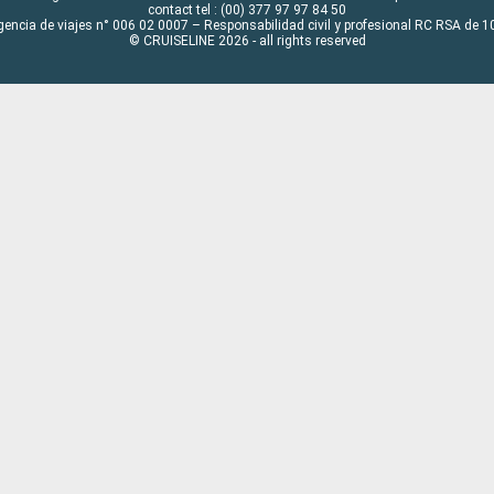
contact tel : (00) 377 97 97 84 50
gencia de viajes n° 006 02 0007 – Responsabilidad civil y profesional RC RSA de
© CRUISELINE 2026 - all rights reserved