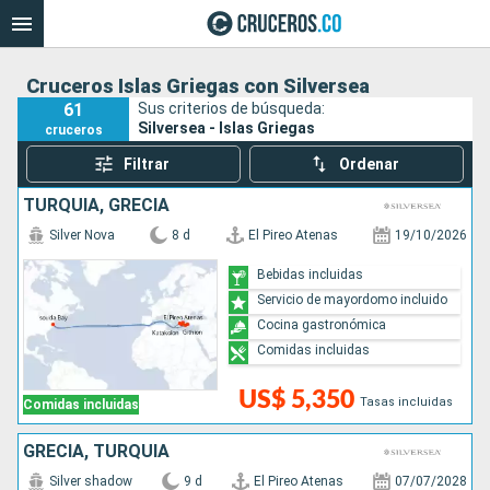
Cruceros Islas Griegas con Silversea
61
Sus criterios de búsqueda:
Silversea - Islas Griegas
cruceros
Filtrar
Ordenar
TURQUÍA, GRECIA
Silver Nova
8 d
El Pireo Atenas
19/10/2026
Bebidas incluidas
Servicio de mayordomo incluido
Cocina gastronómica
Comidas incluidas
US$ 5,350
Tasas incluidas
Comidas incluidas
GRECIA, TURQUÍA
Silver shadow
9 d
El Pireo Atenas
07/07/2028