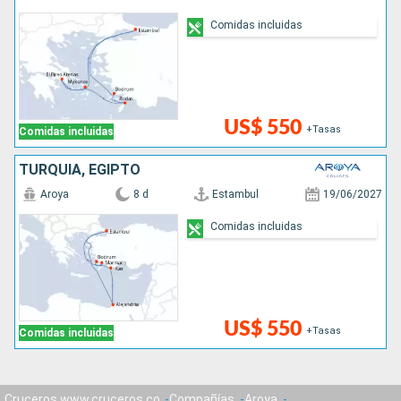
Comidas incluidas
US$ 550
+Tasas
Comidas incluidas
TURQUÍA, EGIPTO
Aroya
8 d
Estambul
19/06/2027
Comidas incluidas
US$ 550
+Tasas
Comidas incluidas
Cruceros www.cruceros.co
Compañías
Aroya