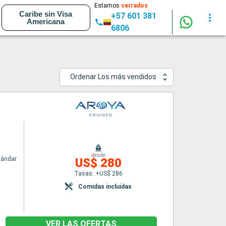
Estamos
cerrados
Caribe sin Visa
+57 601 381
Americana
6806
Ordenar Los más vendidos
desde
tándar
US$ 280
Tasas: +US$ 286
Comidas incluidas
VER LAS OFERTAS