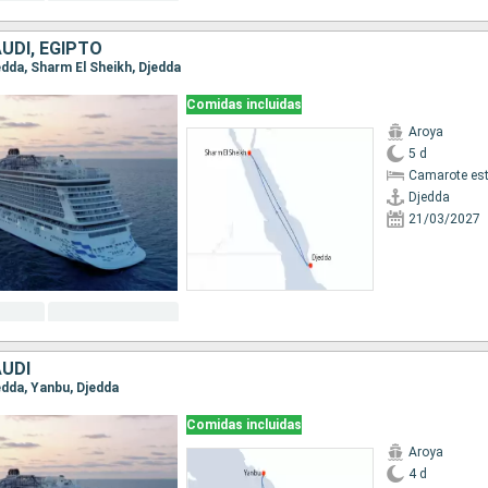
UDÍ, EGIPTO
jedda, Sharm El Sheikh, Djedda
Comidas incluidas
Aroya
5 d
Camarote es
Djedda
21/03/2027
AUDÍ
jedda, Yanbu, Djedda
Comidas incluidas
Aroya
4 d