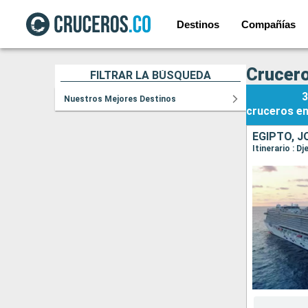
Destinos
Compañías
Crucero
FILTRAR LA BÚSQUEDA
3
Nuestros Mejores Destinos
cruceros
e
EGIPTO, J
Itinerario : D