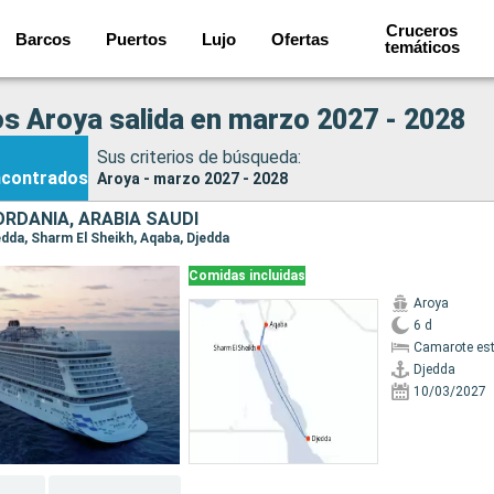
Cruceros
Barcos
Puertos
Lujo
Ofertas
temáticos
s Aroya salida en marzo 2027 - 2028
Sus criterios de búsqueda:
ncontrados
Aroya - marzo 2027 - 2028
ORDANIA, ARABIA SAUDÍ
jedda, Sharm El Sheikh, Aqaba, Djedda
Comidas incluidas
Aroya
6 d
Camarote es
Djedda
10/03/2027