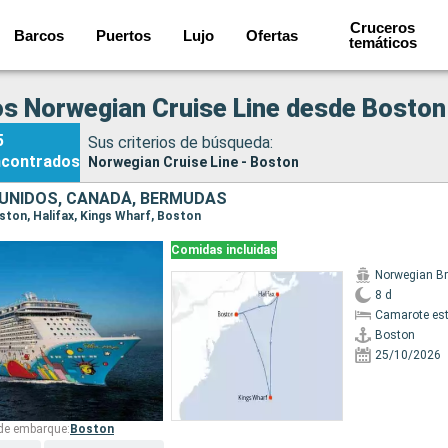
Cruceros
Barcos
Puertos
Lujo
Ofertas
temáticos
s Norwegian Cruise Line desde Boston
5
Sus criterios de búsqueda:
ncontrados
Norwegian Cruise Line - Boston
UNIDOS, CANADÁ, BERMUDAS
oston, Halifax, Kings Wharf, Boston
Comidas incluidas
8 d
Camarote es
Boston
25/10/2026
 de embarque:
Boston