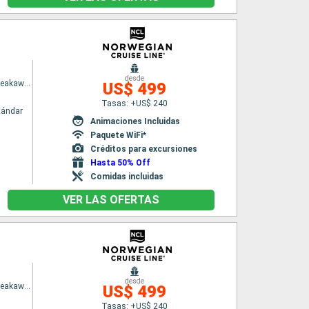
desde
Norwegian Breakaway
US$ 499
Tasas: +US$ 240
tándar
Animaciones Incluidas
Paquete WiFi*
Créditos para excursiones
Hasta 50% Off
Comidas incluidas
VER LAS OFERTAS
desde
Norwegian Breakaway
US$ 499
Tasas: +US$ 240