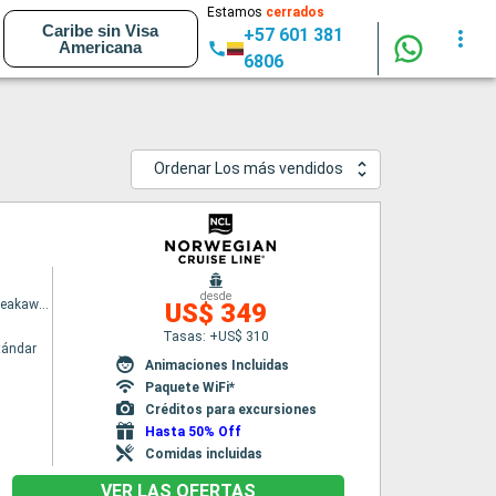
Estamos
cerrados
Caribe sin Visa
+57 601 381
Americana
6806
Ordenar Los más vendidos
desde
Norwegian Breakaway
US$ 349
Tasas: +US$ 310
tándar
Animaciones Incluidas
Paquete WiFi*
Créditos para excursiones
Hasta 50% Off
Comidas incluidas
VER LAS OFERTAS