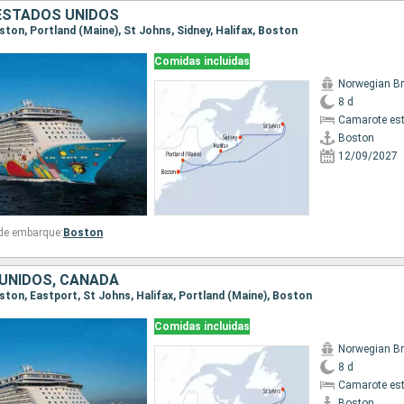
ESTADOS UNIDOS
oston, Portland (Maine), St Johns, Sidney, Halifax, Boston
Comidas incluidas
8 d
Camarote es
Boston
12/09/2027
 de embarque:
Boston
UNIDOS, CANADÁ
oston, Eastport, St Johns, Halifax, Portland (Maine), Boston
Comidas incluidas
8 d
Camarote es
Boston