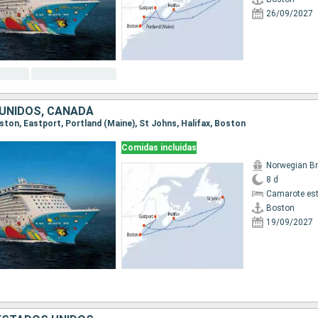
26/09/2027
UNIDOS, CANADÁ
oston, Eastport, Portland (Maine), St Johns, Halifax, Boston
Comidas incluidas
8 d
Camarote es
Boston
19/09/2027