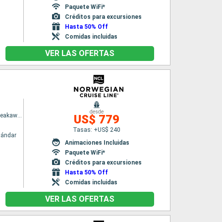
Paquete WiFi*
Créditos para excursiones
Hasta 50% Off
Comidas incluidas
VER LAS OFERTAS
desde
Norwegian Breakaway
US$ 779
Tasas: +US$ 240
tándar
Animaciones Incluidas
Paquete WiFi*
Créditos para excursiones
Hasta 50% Off
Comidas incluidas
VER LAS OFERTAS