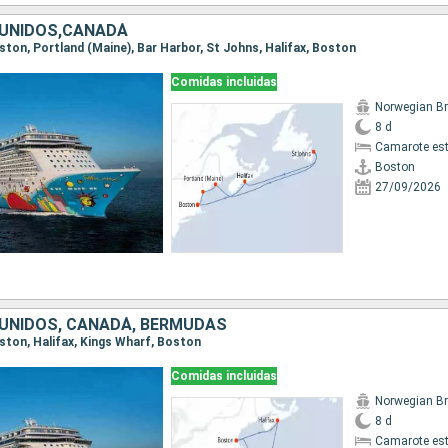
UNIDOS,CANADÁ
oston, Portland (Maine), Bar Harbor, St Johns, Halifax, Boston
Comidas incluidas
8 d
Camarote es
Boston
27/09/2026
UNIDOS, CANADÁ, BERMUDAS
oston, Halifax, Kings Wharf, Boston
Comidas incluidas
8 d
Camarote es