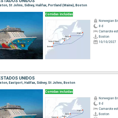
ESTADOS UNIDOS
oston, St Johns, Sidney, Halifax, Portland (Maine), Boston
Comidas incluidas
8 d
Camarote es
Boston
10/10/2027
ESTADOS UNIDOS
oston, Eastport, Halifax, Sidney, St Johns, Boston
Comidas incluidas
8 d
Camarote es
Boston