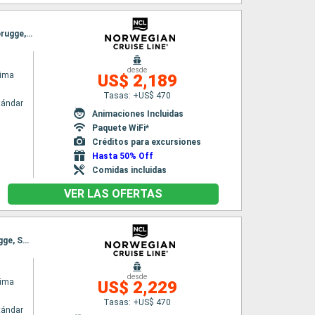
Itinerario : Reykjavik, Isafjordur - Islande, Akureyri, Alesund, Hellesylt, Flaam, Ijmuiden, Zeebrugge, Southampton
desde
rima
US$ 2,189
Tasas: +US$ 470
tándar
Animaciones Incluidas
Paquete WiFi*
Créditos para excursiones
Hasta 50% Off
Comidas incluidas
VER LAS OFERTAS
Itinerario : Reykjavik, Isafjordur - Islande, Akureyri, Alesund, Flaam, Ornes, Ijmuiden, Zeebrugge, Southampton
desde
rima
US$ 2,229
Tasas: +US$ 470
tándar