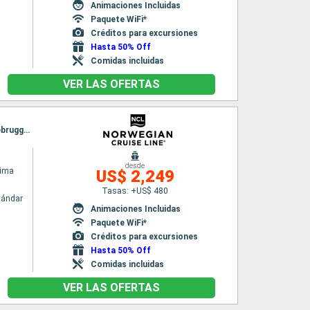
Animaciones Incluidas
Paquete WiFi*
Créditos para excursiones
Hasta 50% Off
Comidas incluidas
VER LAS OFERTAS
Itinerario : Reykjavik, Isafjordur - Islande, Akureyri, Alesund, Maloy, Stavanger, Ijmuiden, Zeebrugge, Southampton
desde
rima
US$ 2,249
Tasas: +US$ 480
tándar
Animaciones Incluidas
Paquete WiFi*
Créditos para excursiones
Hasta 50% Off
Comidas incluidas
VER LAS OFERTAS