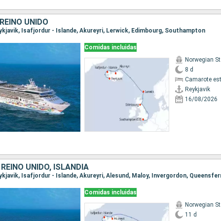
 REINO UNIDO
eykjavik, Isafjordur - Islande, Akureyri, Lerwick, Edimbourg, Southampton
Comidas incluidas
Norwegian St
8 d
Camarote es
Reykjavik
16/08/2026
REINO UNIDO, ISLANDIA
Comidas incluidas
Norwegian St
11 d