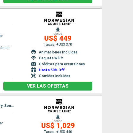
desde
ar
US$ 449
Tasas: +US$ 370
tándar
Animaciones Incluidas
Paquete WiFi*
Créditos para excursiones
Hasta 50% Off
Comidas incluidas
VER LAS OFERTAS
Itinerario : Reykjavik, Isafjordur - Islande, Akureyri, Alesund, Maloy, Invergordon, Queensferry, Southampton
desde
ar
US$ 1,029
Tasas: +US$ 440