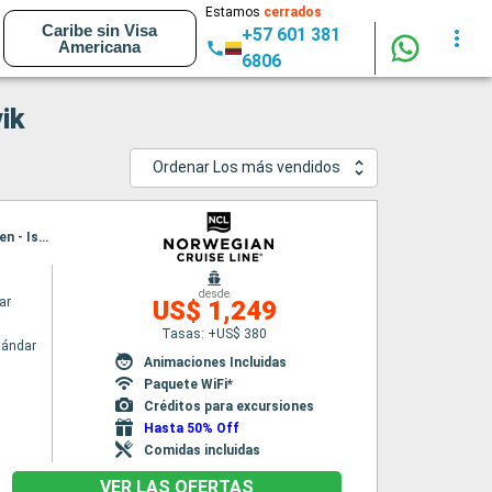
Estamos
cerrados
Caribe sin Visa
+57 601 381
Americana
6806
ik
Ordenar Los más vendidos
Itinerario : Reykjavik, Grundarfjordur, Akureyri, Isafjordur - Islande, Seydisfjordhur, Torshaven - Islas Feroe, Reykjavik
desde
ar
US$ 1,249
Tasas: +US$ 380
tándar
Animaciones Incluidas
Paquete WiFi*
Créditos para excursiones
Hasta 50% Off
Comidas incluidas
VER LAS OFERTAS