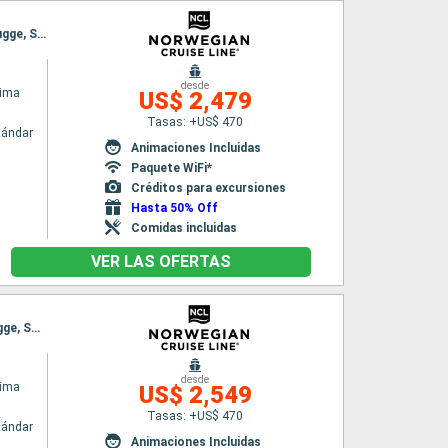
Itinerario : Reykjavik, Isafjordur - Islande, Akureyri, Alesund, Maloy, Bergen, Ijmuiden, Zeebrugge, Southampton
desde
rima
US$ 2,479
Tasas: +US$ 470
tándar
Animaciones Incluidas
Paquete WiFi*
Créditos para excursiones
Hasta 50% Off
Comidas incluidas
VER LAS OFERTAS
Itinerario : Reykjavik, Isafjordur - Islande, Akureyri, Alesund, Maloy, Flaam, Ijmuiden, Zeebrugge, Southampton
desde
rima
US$ 2,549
Tasas: +US$ 470
tándar
Animaciones Incluidas