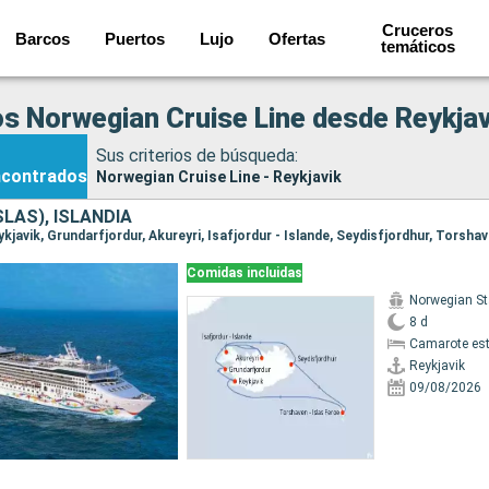
Cruceros
Barcos
Puertos
Lujo
Ofertas
temáticos
s Norwegian Cruise Line desde Reykjav
Sus criterios de búsqueda:
ncontrados
Norwegian Cruise Line - Reykjavik
SLAS), ISLANDIA
Comidas incluidas
Norwegian St
8 d
Camarote es
Reykjavik
09/08/2026