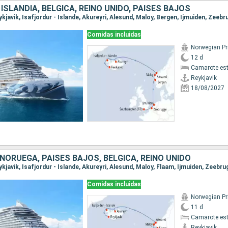
ISLANDIA, BÉLGICA, REINO UNIDO, PAISES BAJOS
Comidas incluidas
Norwegian P
12 d
Camarote es
Reykjavik
18/08/2027
 NORUEGA, PAISES BAJOS, BÉLGICA, REINO UNIDO
Comidas incluidas
Norwegian P
11 d
Camarote es
Reykjavik