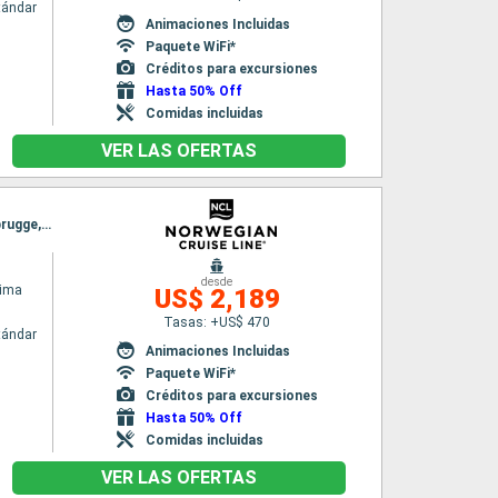
tándar
Animaciones Incluidas
Paquete WiFi*
Créditos para excursiones
Hasta 50% Off
Comidas incluidas
VER LAS OFERTAS
Itinerario : Reykjavik, Isafjordur - Islande, Akureyri, Alesund, Hellesylt, Flaam, Ijmuiden, Zeebrugge, Southampton
desde
rima
US$ 2,189
Tasas: +US$ 470
tándar
Animaciones Incluidas
Paquete WiFi*
Créditos para excursiones
Hasta 50% Off
Comidas incluidas
VER LAS OFERTAS