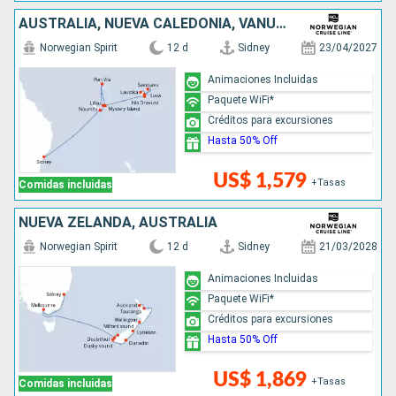
AUSTRALIA, NUEVA CALEDONIA, VANUATU, FIDJI (ISLAS)
Norwegian Spirit
12 d
Sidney
23/04/2027
Animaciones Incluidas
Paquete WiFi*
Créditos para excursiones
Hasta 50% Off
US$ 1,579
+Tasas
Comidas incluidas
NUEVA ZELANDA, AUSTRALIA
Norwegian Spirit
12 d
Sidney
21/03/2028
Animaciones Incluidas
Paquete WiFi*
Créditos para excursiones
Hasta 50% Off
US$ 1,869
+Tasas
Comidas incluidas