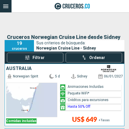
Cruceros Norwegian Cruise Line desde Sidney
19
Sus criterios de búsqueda:
Norwegian Cruise Line - Sidney
cruceros
Filtrar
Ordenar
AUSTRALIA
Norwegian Spirit
5 d
Sidney
06/01/2027
Animaciones Incluidas
Paquete WiFi*
Créditos para excursiones
Hasta 50% Off
US$ 649
+Tasas
Comidas incluidas