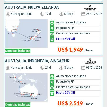
AUSTRALIA, NUEVA ZELANDA
Norwegian Spirit
12 d
Sidney
25/01/2027
Animaciones Incluidas
Paquete WiFi*
Créditos para excursiones
Hasta 50% Off
US$ 1,949
+Tasas
Comidas incluidas
AUSTRALIA, INDONESIA, SINGAPUR
Norwegian Spirit
21 d
Sidney
03/01/2028
Animaciones Incluidas
Paquete WiFi*
Créditos para excursiones
Hasta 50% Off
US$ 2,519
+Tasas
Comidas incluidas