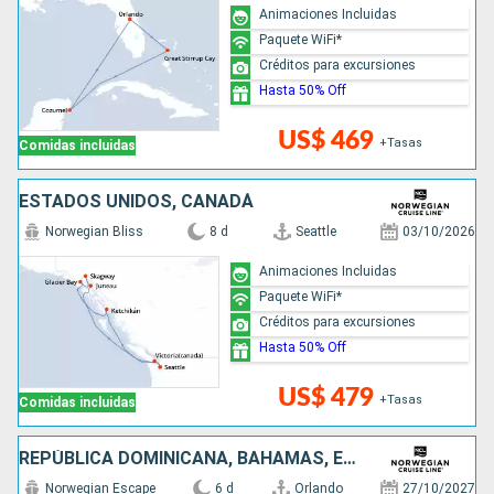
Animaciones Incluidas
Paquete WiFi*
Créditos para excursiones
Hasta 50% Off
US$ 469
+Tasas
Comidas incluidas
ESTADOS UNIDOS, CANADÁ
Norwegian Bliss
8 d
Seattle
03/10/2026
Animaciones Incluidas
Paquete WiFi*
Créditos para excursiones
Hasta 50% Off
US$ 479
+Tasas
Comidas incluidas
REPÚBLICA DOMINICANA, BAHAMAS, ESTADOS UNIDOS
Norwegian Escape
6 d
Orlando
27/10/2027