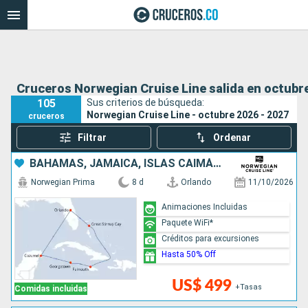
Cruceros Norwegian Cruise Line salida en octubre
105
Sus criterios de búsqueda:
Norwegian Cruise Line - octubre 2026 - 2027
cruceros
Filtrar
Ordenar
BAHAMAS, JAMAICA, ISLAS CAIMÁN, MÉXICO, ESTADOS UNIDOS
Norwegian Prima
8 d
Orlando
11/10/2026
Animaciones Incluidas
Paquete WiFi*
Créditos para excursiones
Hasta 50% Off
US$ 499
+Tasas
Comidas incluidas