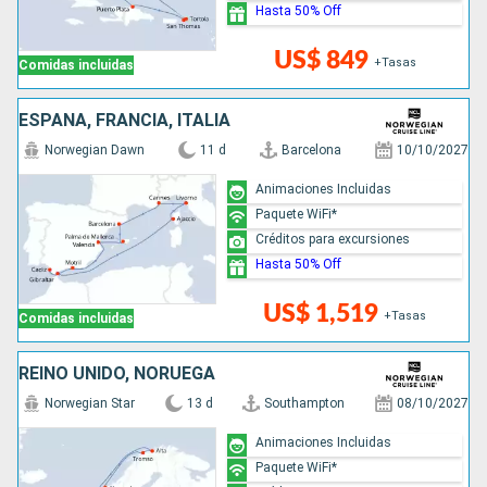
Hasta 50% Off
US$ 849
+Tasas
Comidas incluidas
ESPAÑA, FRANCIA, ITALIA
Norwegian Dawn
11 d
Barcelona
10/10/2027
Animaciones Incluidas
Paquete WiFi*
Créditos para excursiones
Hasta 50% Off
US$ 1,519
+Tasas
Comidas incluidas
REINO UNIDO, NORUEGA
Norwegian Star
13 d
Southampton
08/10/2027
Animaciones Incluidas
Paquete WiFi*