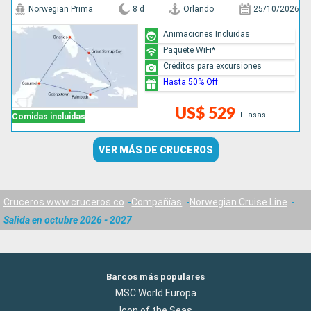
Norwegian Prima
8 d
Orlando
25/10/2026
Animaciones Incluidas
Paquete WiFi*
Créditos para excursiones
Hasta 50% Off
US$ 529
+Tasas
Comidas incluidas
VER MÁS DE CRUCEROS
Cruceros www.cruceros.co
Compañías
Norwegian Cruise Line
Salida en octubre 2026 - 2027
Barcos más populares
MSC World Europa
Icon of the Seas