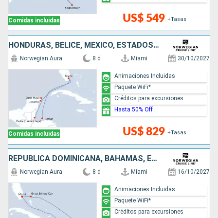
US$ 549
+Tasas
Comidas incluidas
HONDURAS, BELICE, MÉXICO, ESTADOS UNIDOS
Norwegian Aura
8 d
Miami
30/10/2027
Animaciones Incluidas
Paquete WiFi*
Créditos para excursiones
Hasta 50% Off
US$ 829
+Tasas
Comidas incluidas
REPÚBLICA DOMINICANA, BAHAMAS, ESTADOS UNIDOS
Norwegian Aura
8 d
Miami
16/10/2027
Animaciones Incluidas
Paquete WiFi*
Créditos para excursiones