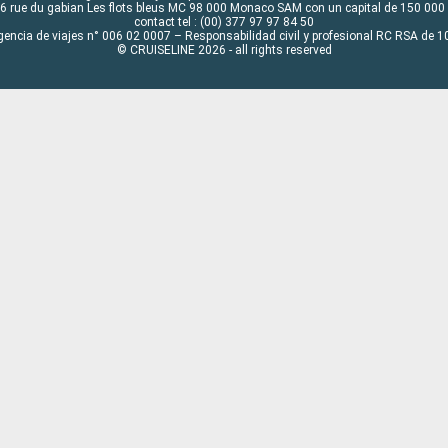
6 rue du gabian Les flots bleus MC 98 000 Monaco SAM con un capital de 150 000
contact tel : (00) 377 97 97 84 50
gencia de viajes n° 006 02 0007 – Responsabilidad civil y profesional RC RSA de
© CRUISELINE 2026 - all rights reserved