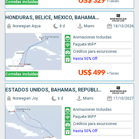
US$ 329
+Tasas
Comidas incluidas
HONDURAS, BELICE, MÉXICO, BAHAMAS, ESTADOS UNIDOS
Norwegian Aqua
8 d
Miami
18/10/2026
Animaciones Incluidas
Paquete WiFi*
Créditos para excursiones
Hasta 50% Off
US$ 499
+Tasas
Comidas incluidas
ESTADOS UNIDOS, BAHAMAS, REPÚBLICA DOMINICANA
Norwegian Joy
6 d
Miami
17/10/2027
Animaciones Incluidas
Paquete WiFi*
Créditos para excursiones
Hasta 50% Off