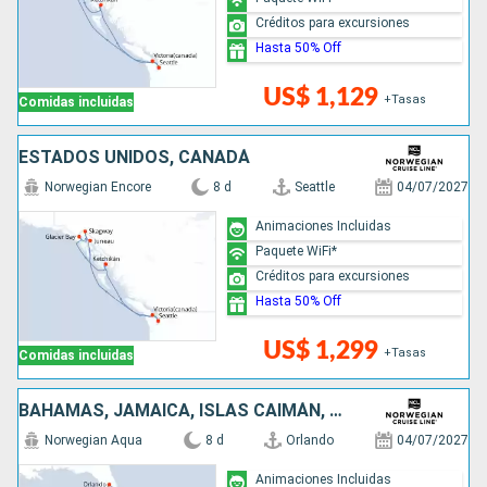
Créditos para excursiones
Hasta 50% Off
US$ 1,129
+Tasas
Comidas incluidas
ESTADOS UNIDOS, CANADÁ
Norwegian Encore
8 d
Seattle
04/07/2027
Animaciones Incluidas
Paquete WiFi*
Créditos para excursiones
Hasta 50% Off
US$ 1,299
+Tasas
Comidas incluidas
BAHAMAS, JAMAICA, ISLAS CAIMÁN, MÉXICO, ESTADOS UNIDOS
Norwegian Aqua
8 d
Orlando
04/07/2027
Animaciones Incluidas