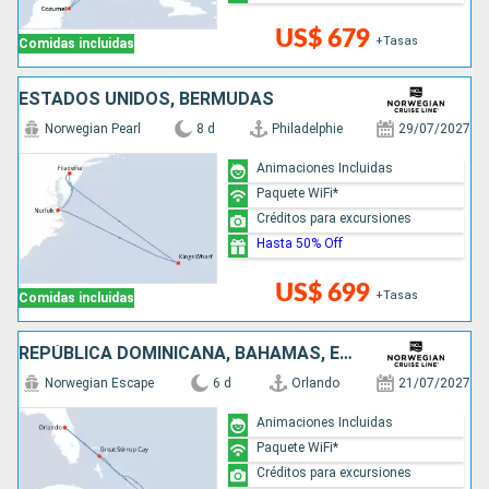
US$ 679
+Tasas
Comidas incluidas
ESTADOS UNIDOS, BERMUDAS
Norwegian Pearl
8 d
Philadelphie
29/07/2027
Animaciones Incluidas
Paquete WiFi*
Créditos para excursiones
Hasta 50% Off
US$ 699
+Tasas
Comidas incluidas
REPÚBLICA DOMINICANA, BAHAMAS, ESTADOS UNIDOS
Norwegian Escape
6 d
Orlando
21/07/2027
Animaciones Incluidas
Paquete WiFi*
Créditos para excursiones