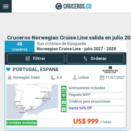
Cruceros Norwegian Cruise Line salida en julio 20
48
Sus criterios de búsqueda:
Norwegian Cruise Line - julio 2027 - 2028
cruceros
Filtrar
Ordenar
PORTUGAL, ESPAÑA
Norwegian Dawn
8 d
Lisboa
11/07/2027
Animaciones Incluidas
Paquete WiFi*
Créditos para excursiones
Hasta 50% Off
US$ 999
+Tasas
Comidas incluidas