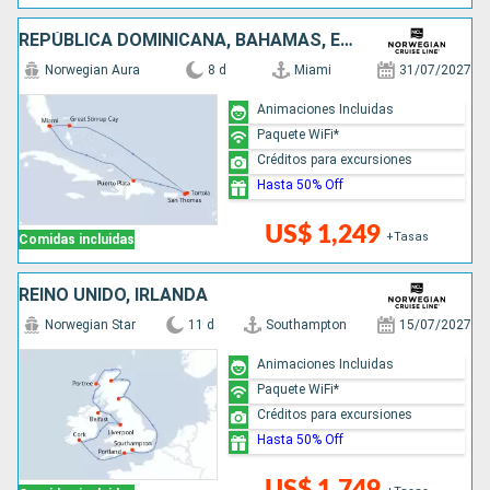
REPÚBLICA DOMINICANA, BAHAMAS, ESTADOS UNIDOS
Norwegian Aura
8 d
Miami
31/07/2027
Animaciones Incluidas
Paquete WiFi*
Créditos para excursiones
Hasta 50% Off
US$ 1,249
+Tasas
Comidas incluidas
REINO UNIDO, IRLANDA
Norwegian Star
11 d
Southampton
15/07/2027
Animaciones Incluidas
Paquete WiFi*
Créditos para excursiones
Hasta 50% Off
US$ 1,749