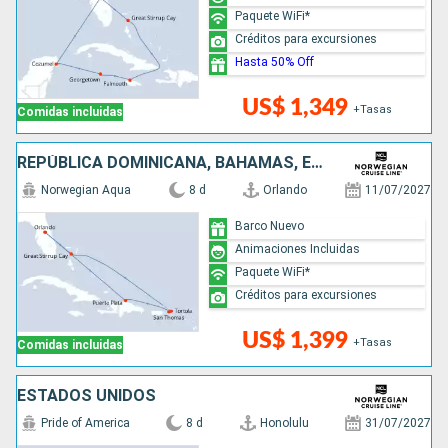
Paquete WiFi*
Créditos para excursiones
Hasta 50% Off
US$ 1,349
+Tasas
Comidas incluidas
REPÚBLICA DOMINICANA, BAHAMAS, ESTADOS UNIDOS
Norwegian Aqua
8 d
Orlando
11/07/2027
Barco Nuevo
Animaciones Incluidas
Paquete WiFi*
Créditos para excursiones
US$ 1,399
+Tasas
Comidas incluidas
ESTADOS UNIDOS
Pride of America
8 d
Honolulu
31/07/2027