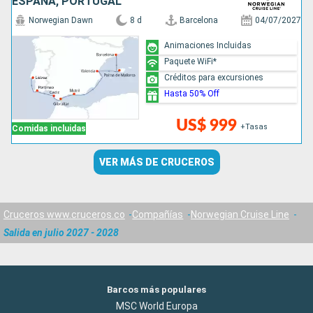
ESPAÑA, PORTUGAL
Norwegian Dawn
8 d
Barcelona
04/07/2027
Animaciones Incluidas
Paquete WiFi*
Créditos para excursiones
Hasta 50% Off
US$ 999
+Tasas
Comidas incluidas
VER MÁS DE CRUCEROS
Cruceros www.cruceros.co
Compañías
Norwegian Cruise Line
Salida en julio 2027 - 2028
Barcos más populares
MSC World Europa