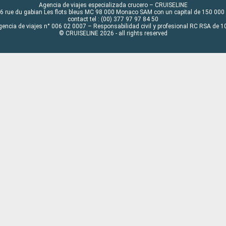
Agencia de viajes especializada crucero – CRUISELINE
6 rue du gabian Les flots bleus MC 98 000 Monaco SAM con un capital de 150 000
contact tel : (00) 377 97 97 84 50
gencia de viajes n° 006 02 0007 – Responsabilidad civil y profesional RC RSA de
© CRUISELINE 2026 - all rights reserved