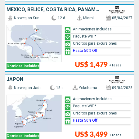
MÉXICO, BELICE, COSTA RICA, PANAMÁ, COLOMBIA, ISLAS CAIMÁN, ESTADOS UNIDOS
Norwegian Sun
12 d
Miami
05/04/2027
Animaciones Incluidas
Paquete WiFi*
Créditos para excursiones
Hasta 50% Off
US$ 1,479
+Tasas
Comidas incluidas
JAPÓN
Norwegian Jade
15 d
Yokohama
09/04/2028
Animaciones Incluidas
Paquete WiFi*
Créditos para excursiones
Hasta 50% Off
US$ 3,499
+Tasas
Comidas incluidas