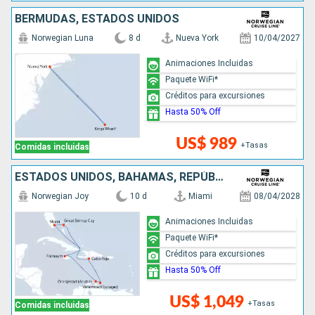
BERMUDAS, ESTADOS UNIDOS
Norwegian Luna
8 d
Nueva York
10/04/2027
Animaciones Incluidas
Paquete WiFi*
Créditos para excursiones
Hasta 50% Off
US$ 989
+Tasas
Comidas incluidas
ESTADOS UNIDOS, BAHAMAS, REPÚBLICA DOMINICANA, ARUBA, JAMAICA
Norwegian Joy
10 d
Miami
08/04/2028
Animaciones Incluidas
Paquete WiFi*
Créditos para excursiones
Hasta 50% Off
US$ 1,049
+Tasas
Comidas incluidas