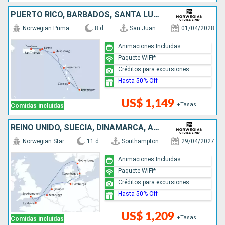
PUERTO RICO, BARBADOS, SANTA LUCIA, SAN MARTÍN
Norwegian Prima
8 d
San Juan
01/04/2028
Animaciones Incluidas
Paquete WiFi*
Créditos para excursiones
Hasta 50% Off
US$ 1,149
+Tasas
Comidas incluidas
REINO UNIDO, SUECIA, DINAMARCA, ALEMANIA, PAISES BAJOS, BÉLGICA, FRANCIA
Norwegian Star
11 d
Southampton
29/04/2027
Animaciones Incluidas
Paquete WiFi*
Créditos para excursiones
Hasta 50% Off
US$ 1,209
+Tasas
Comidas incluidas