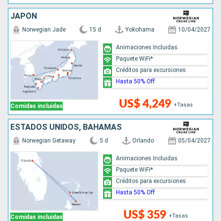
JAPÓN
Norwegian Jade
15 d
Yokohama
10/04/2027
Animaciones Incluidas
Paquete WiFi*
Créditos para excursiones
Hasta 50% Off
US$ 4,249
+Tasas
Comidas incluidas
ESTADOS UNIDOS, BAHAMAS
Norwegian Getaway
5 d
Orlando
05/04/2027
Animaciones Incluidas
Paquete WiFi*
Créditos para excursiones
Hasta 50% Off
US$ 359
+Tasas
Comidas incluidas