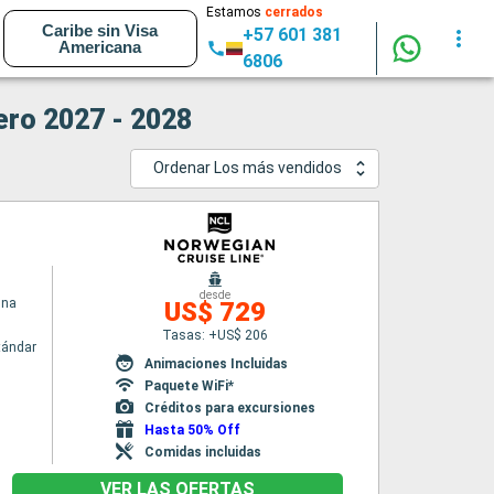
Estamos
cerrados
Caribe sin Visa
+57 601 381
Americana
6806
ero 2027 - 2028
Ordenar Los más vendidos
desde
una
US$ 729
Tasas: +US$ 206
tándar
Animaciones Incluidas
Paquete WiFi*
Créditos para excursiones
Hasta 50% Off
Comidas incluidas
VER LAS OFERTAS