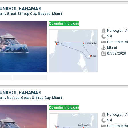
UNIDOS, BAHAMAS
iami, Great Stirrup Cay, Nassau, Miami
Comidas incluidas
Norwegian Vi
5 d
Camarote es
Miami
07/02/2028
UNIDOS, BAHAMAS
iami, Nassau, Great Stirrup Cay, Miami
Comidas incluidas
Norwegian Vi
5 d
Camarote es