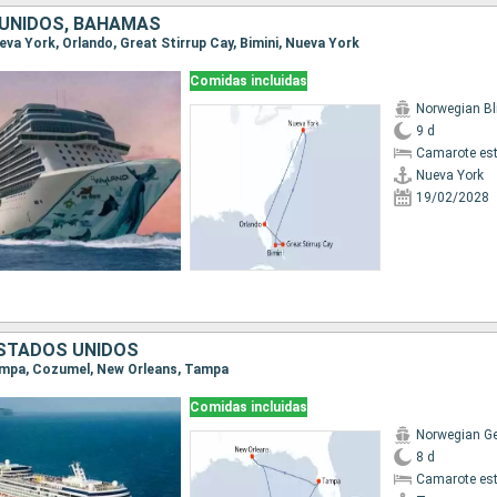
UNIDOS, BAHAMAS
ueva York, Orlando, Great Stirrup Cay, Bimini, Nueva York
Comidas incluidas
Norwegian Bl
9 d
Camarote es
Nueva York
19/02/2028
ESTADOS UNIDOS
Tampa, Cozumel, New Orleans, Tampa
Comidas incluidas
Norwegian G
8 d
Camarote es