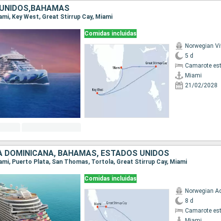
UNIDOS,BAHAMAS
iami, Key West, Great Stirrup Cay, Miami
Comidas incluidas
Norwegian Vi
5 d
Camarote es
Miami
21/02/2028
A DOMINICANA, BAHAMAS, ESTADOS UNIDOS
Miami, Puerto Plata, San Thomas, Tortola, Great Stirrup Cay, Miami
Comidas incluidas
Norwegian A
8 d
Camarote es
Miami