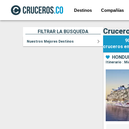
Destinos
Compañías
Crucero
FILTRAR LA BÚSQUEDA
9
Nuestros Mejores Destinos
cruceros
e
HONDUR
Itinerario : 