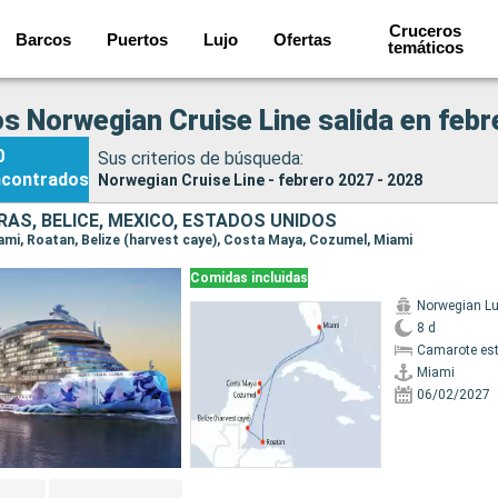
Cruceros
Barcos
Puertos
Lujo
Ofertas
temáticos
s Norwegian Cruise Line salida en febr
0
Sus criterios de búsqueda:
ncontrados
Norwegian Cruise Line - febrero 2027 - 2028
AS, BELICE, MÉXICO, ESTADOS UNIDOS
Miami, Roatan, Belize (harvest caye), Costa Maya, Cozumel, Miami
Comidas incluidas
Norwegian L
8 d
Camarote es
Miami
06/02/2027