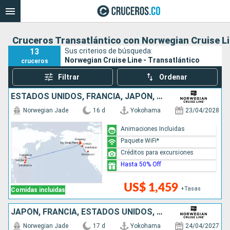
Cruceros Transatlántico con Norwegian Cruise L
13
Sus criterios de búsqueda:
Norwegian Cruise Line - Transatlántico
cruceros
Filtrar
Ordenar
ESTADOS UNIDOS, FRANCIA, JAPÓN, CANADÁ
Norwegian Jade
16 d
Yokohama
23/04/2028
Animaciones Incluidas
Paquete WiFi*
Créditos para excursiones
Hasta 50% Off
US$ 1,459
+Tasas
Comidas incluidas
JAPÓN, FRANCIA, ESTADOS UNIDOS, CANADÁ
Norwegian Jade
17 d
Yokohama
24/04/2027