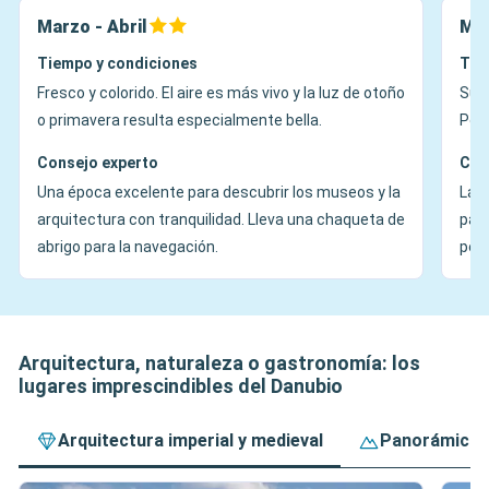
Marzo - Abril
May
Tiempo y condiciones
Tie
Fresco y colorido. El aire es más vivo y la luz de otoño
Sua
o primavera resulta especialmente bella.
Perf
Consejo experto
Con
Una época excelente para descubrir los museos y la
La t
arquitectura con tranquilidad. Lleva una chaqueta de
pase
abrigo para la navegación.
pesa
Arquitectura, naturaleza o gastronomía: los
lugares imprescindibles del Danubio
Arquitectura imperial y medieval
Panorámicas 