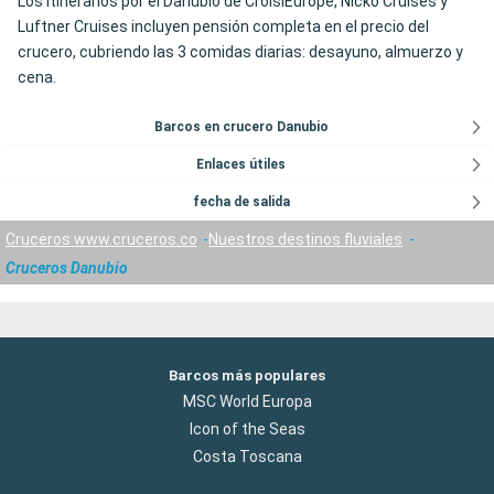
Los itinerarios por el Danubio de CroisiEurope, Nicko Cruises y
Luftner Cruises incluyen pensión completa en el precio del
crucero, cubriendo las 3 comidas diarias: desayuno, almuerzo y
cena.
Barcos en crucero Danubio
Enlaces útiles
fecha de salida
Cruceros www.cruceros.co
Nuestros destinos fluviales
Cruceros Danubio
Barcos más populares
MSC World Europa
Icon of the Seas
Costa Toscana