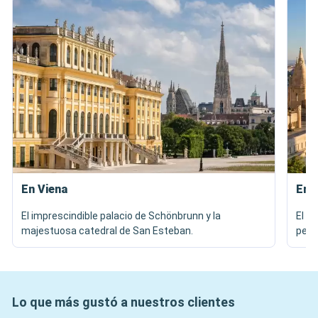
En Viena
En 
El imprescindible palacio de Schönbrunn y la
El i
majestuosa catedral de San Esteban.
pesc
Lo que más gustó a nuestros clientes