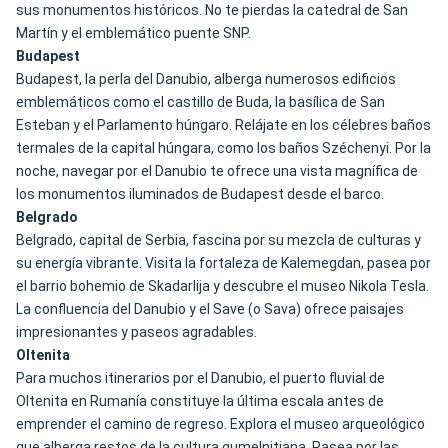
sus monumentos históricos. No te pierdas la catedral de San
Martín y el emblemático puente SNP.
Budapest
Budapest, la perla del Danubio, alberga numerosos edificios
emblemáticos como el castillo de Buda, la basílica de San
Esteban y el Parlamento húngaro. Relájate en los célebres baños
termales de la capital húngara, como los baños Széchenyi. Por la
noche, navegar por el Danubio te ofrece una vista magnífica de
los monumentos iluminados de Budapest desde el barco.
Belgrado
Belgrado, capital de Serbia, fascina por su mezcla de culturas y
su energía vibrante. Visita la fortaleza de Kalemegdan, pasea por
el barrio bohemio de Skadarlija y descubre el museo Nikola Tesla.
La confluencia del Danubio y el Save (o Sava) ofrece paisajes
impresionantes y paseos agradables.
Oltenita
Para muchos itinerarios por el Danubio, el puerto fluvial de
Oltenita en Rumanía constituye la última escala antes de
emprender el camino de regreso. Explora el museo arqueológico
que alberga restos de la cultura gumelnițiana. Pasea por las