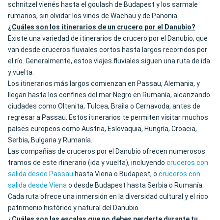
schnitzel vienés hasta el goulash de Budapest y los sarmale
rumanos, sin olvidar los vinos de Wachau y de Panonia.
¿Cuáles son los itinerarios de un crucero por el Danubio?
Existe una variedad de itinerarios de crucero por el Danubio, que
van desde cruceros fluviales cortos hasta largos recorridos por
el río. Generalmente, estos viajes fluviales siguen una ruta de ida
y vuelta.
Los itinerarios más largos comienzan en Passau, Alemania, y
llegan hasta los confines del mar Negro en Rumanía, alcanzando
ciudades como Oltenita, Tulcea, Braila o Cernavoda, antes de
regresar a Passau. Estos itinerarios te permiten visitar muchos
países europeos como Austria, Eslovaquia, Hungría, Croacia,
Serbia, Bulgaria y Rumanía.
Las compañías de cruceros por el Danubio ofrecen numerosos
tramos de este itinerario (ida y vuelta), incluyendo
cruceros con
salida desde Passau
hasta Viena o Budapest, o
cruceros con
salida desde Viena
o desde Budapest hasta Serbia o Rumanía.
Cada ruta ofrece una inmersión en la diversidad cultural y el rico
patrimonio histórico y natural del Danubio.
¿Cuáles son las escalas que no debes perderte durante tu