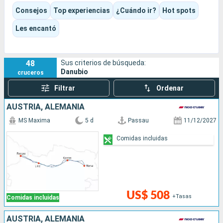
o las Puertas de Hierro.
Consejos
Top experiencias
¿Cuándo ir?
Hot spots
El destino combina con naturalidad patrimonio, buen vivir,
gastronomía y navegación panorámica, en una experiencia
Les encantó
que une capitales emblemáticas, paisajes fluviales y escalas
menos conocidas.
48
Sus criterios de búsqueda:
Danubio
cruceros
Filtrar
Ordenar
AUSTRIA, ALEMANIA
MS Maxima
5 d
Passau
11/12/2027
Comidas incluidas
US$ 508
+Tasas
Comidas incluidas
AUSTRIA, ALEMANIA