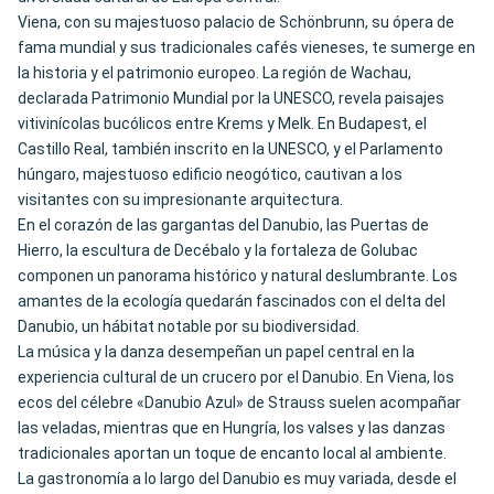
Viena, con su majestuoso palacio de Schönbrunn, su ópera de
fama mundial y sus tradicionales cafés vieneses, te sumerge en
la historia y el patrimonio europeo. La región de Wachau,
declarada Patrimonio Mundial por la UNESCO, revela paisajes
vitivinícolas bucólicos entre Krems y Melk. En Budapest, el
Castillo Real, también inscrito en la UNESCO, y el Parlamento
húngaro, majestuoso edificio neogótico, cautivan a los
visitantes con su impresionante arquitectura.
En el corazón de las gargantas del Danubio, las Puertas de
Hierro, la escultura de Decébalo y la fortaleza de Golubac
componen un panorama histórico y natural deslumbrante. Los
amantes de la ecología quedarán fascinados con el delta del
Danubio, un hábitat notable por su biodiversidad.
La música y la danza desempeñan un papel central en la
experiencia cultural de un crucero por el Danubio. En Viena, los
ecos del célebre «Danubio Azul» de Strauss suelen acompañar
las veladas, mientras que en Hungría, los valses y las danzas
tradicionales aportan un toque de encanto local al ambiente.
La gastronomía a lo largo del Danubio es muy variada, desde el