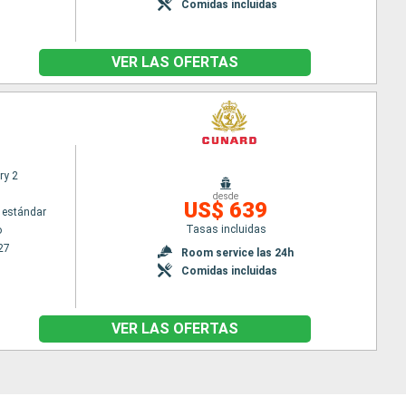
Comidas incluidas
VER LAS OFERTAS
ry 2
desde
US$ 639
 estándar
Tasas incluidas
o
27
Room service las 24h
Comidas incluidas
VER LAS OFERTAS