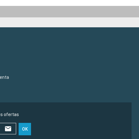
venta
as ofertas
OK