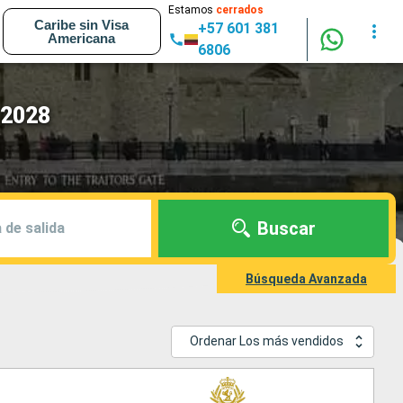
Estamos
cerrados
Caribe sin Visa
+57 601 381
Americana
6806
 2028
Buscar
 de salida
Búsqueda Avanzada
Ordenar Los más vendidos