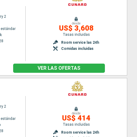
ry 2
desde
US$ 3,608
 estándar
Tasas incluidas
k
28
Room service las 24h
Comidas incluidas
VER LAS OFERTAS
ry 2
desde
US$ 414
 estándar
Tasas incluidas
o
28
Room service las 24h