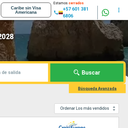
Estamos
cerrados
Caribe sin Visa
+57 601 381
Americana
6806
2028
Buscar
 de salida
Búsqueda Avanzada
Ordenar Los más vendidos