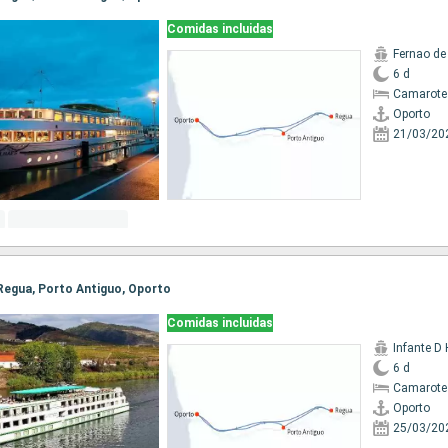
Comidas incluidas
Fernao d
6 d
Camarote 
Oporto
21/03/20
, Regua, Porto Antiguo, Oporto
Comidas incluidas
Infante D
6 d
Camarote 
Oporto
25/03/20