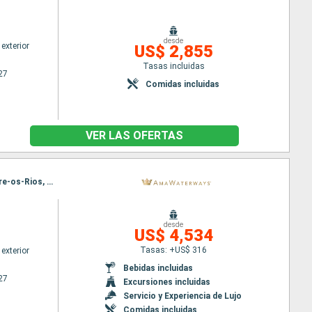
desde
exterior
US$ 2,855
Tasas incluidas
27
Comidas incluidas
VER LAS OFERTAS
Itinerario : Oporto, Vega Terron, Oporto, Barca d Alva, Pinhão, Oporto, Entre-os-Rios, Regua, Entre-os-Rios, Pinhão, Entre-os-Rios, Oporto, Barca d Alva, Vega Terron, Oporto
desde
US$ 4,534
Tasas: +US$ 316
exterior
Bebidas incluidas
27
Excursiones incluidas
Servicio y Experiencia de Lujo
Comidas incluidas