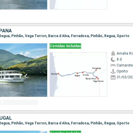
SPAÑA
 Regua, Pinhão, Vega Terron, Barca d Alva, Ferradosa, Pinhão, Regua, Oporto
Comidas incluidas
Amalia R
8 d
Camarote 
Oporto
31/03/20
TUGAL
 Regua, Pinhão, Vega Terron, Barca d Alva, Ferradosa, Pinhão, Regua, Oporto