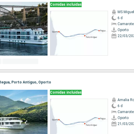
Comidas incluidas
MS Migue
6 d
Camarote 
Oporto
22/03/20
, Regua, Porto Antiguo, Oporto
Comidas incluidas
Amalia R
6 d
Camarote 
Oporto
21/03/20