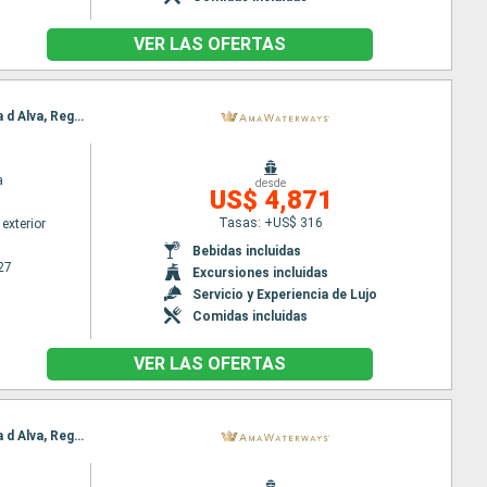
VER LAS OFERTAS
Itinerario : Oporto, Regua, Entre-os-Rios, Vega Terron, Regua, Pinhão, Vega Terron, Pinhão, Barca d Alva, Regua, Oporto
a
desde
US$ 4,871
Tasas: +US$ 316
exterior
Bebidas incluidas
27
Excursiones incluidas
Servicio y Experiencia de Lujo
Comidas incluidas
VER LAS OFERTAS
Itinerario : Oporto, Regua, Entre-os-Rios, Vega Terron, Regua, Pinhão, Vega Terron, Pinhão, Barca d Alva, Regua, Oporto