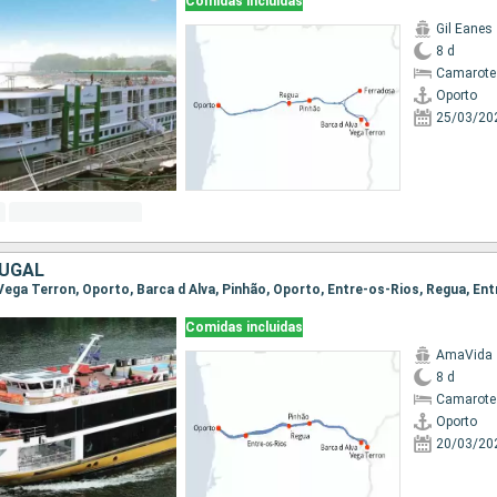
Comidas incluidas
Gil Eanes
8 d
Camarote 
Oporto
25/03/20
TUGAL
Comidas incluidas
AmaVida
8 d
Camarote 
Oporto
20/03/20