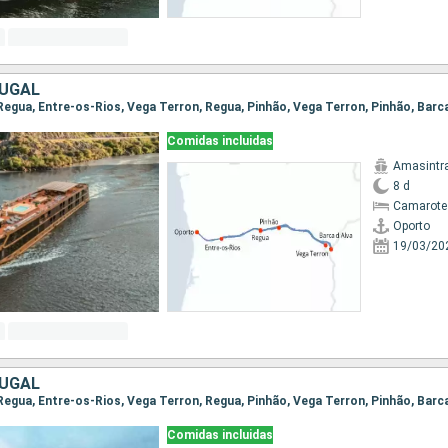
TUGAL
Comidas incluidas
Amasintr
8 d
Camarote 
Oporto
19/03/20
TUGAL
Comidas incluidas