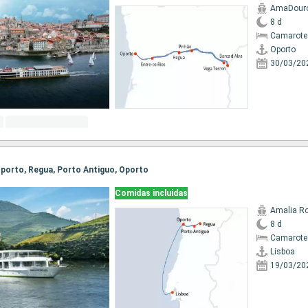
AmaDour
8 d
Camarote 
Oporto
30/03/20
 Oporto, Regua, Porto Antiguo, Oporto
Comidas incluidas
Amalia R
8 d
Camarote 
Lisboa
19/03/20