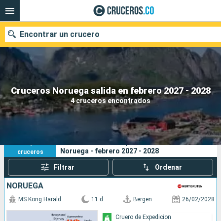
Encontrar un crucero
Cruceros Noruega salida en febrero 2027 - 2028
Fecha de salida
4 cruceros encontrados
Buscar
4
Sus criterios de búsqueda:
Noruega - febrero 2027 - 2028
cruceros
Filtrar
Ordenar
NORUEGA
MS Kong Harald
11 d
Bergen
26/02/2028
Cruero de Expedicion