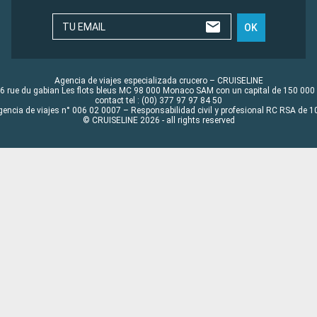
TU EMAIL
OK
Agencia de viajes especializada crucero – CRUISELINE
6 rue du gabian Les flots bleus MC 98 000 Monaco SAM con un capital de 150 000
contact tel : (00) 377 97 97 84 50
gencia de viajes n° 006 02 0007 – Responsabilidad civil y profesional RC RSA de
© CRUISELINE 2026 - all rights reserved