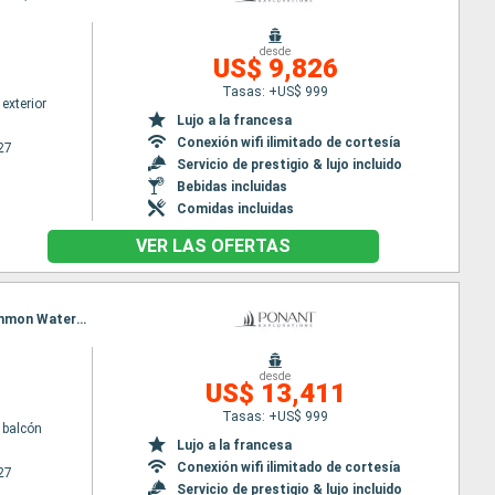
desde
US$ 9,826
Tasas: +US$ 999
exterior
Lujo a la francesa
Conexión wifi ilimitado de cortesía
27
Servicio de prestigio & lujo incluido
Bebidas incluidas
Comidas incluidas
VER LAS OFERTAS
Itinerario : Bali, Iles Sumbawa, Komodo, Iles Flores, Kalabahi, Barat Daya Island, Banda Neira, Mommon Waterfall, Triton Bay, Kei Islands, Dili, Darwin
desde
US$ 13,411
Tasas: +US$ 999
 balcón
Lujo a la francesa
Conexión wifi ilimitado de cortesía
27
Servicio de prestigio & lujo incluido