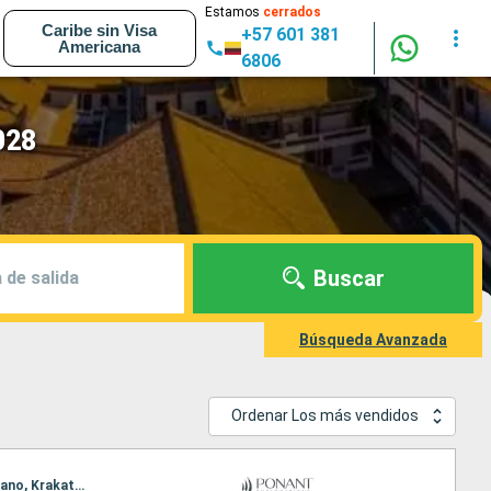
Estamos
cerrados
Caribe sin Visa
+57 601 381
Americana
6806
028
Buscar
 de salida
Búsqueda Avanzada
Ordenar Los más vendidos
Itinerario : Singapur, Malacca, Banda aceh, Îles Banyak, Pulau Nias - Sumatra, Îles Mentawaï, Enggano, Krakato, Semarang, Bawean, Probolinggo, Bali