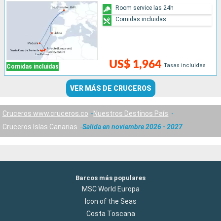
Room service las 24h
Comidas incluidas
US$ 1,964
Tasas incluidas
Comidas incluidas
VER MÁS DE CRUCEROS
Cruceros www.cruceros.co
Nuestros Destinos País
Cruceros Islas Canarias
Salida en noviembre 2026 - 2027
Barcos más populares
MSC World Europa
Icon of the Seas
Costa Toscana