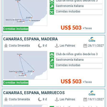
Club de niños gratis desde los 3
Gastronomía italiana
Comidas incluidas
US$ 503
+Tasas
Comidas incluidas
CANARIAS, ESPAÑA, MADEIRA
Costa Smeralda
8 d
Las Palmas
26/11/2027
Club de niños gratis desde los 3
Gastronomía italiana
Comidas incluidas
US$ 503
+Tasas
Comidas incluidas
CANARIAS, ESPAÑA, MARRUECOS
Costa Smeralda
8 d
Las Palmas
19/11/2027