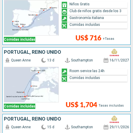
Niños Gratis
Club de niños gratis desde los 3
Gastronomía italiana
Comidas incluidas
US$ 716
+Tasas
Comidas incluidas
PORTUGAL, REINO UNIDO
Queen Anne
13 d
Southampton
16/11/2027
Room service las 24h
Comidas incluidas
US$ 1,704
Tasas incluidas
Comidas incluidas
PORTUGAL, REINO UNIDO
Queen Anne
15 d
Southampton
29/11/2026