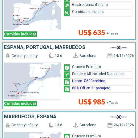
Gastronomía italiana
Comidas incluidas
US$ 635
+Tasas
Comidas incluidas
ESPAÑA, PORTUGAL, MARRUECOS
Celebrity Infinity
13 d
Barcelona
14/11/2026
Crucero Premium
Paquete All Included Disponible
Hasta -$600/cabina
60% Off en 2° pasajero
US$ 985
+Tasas
Comidas incluidas
MARRUECOS, ESPAÑA
Celebrity Infinity
13 d
Barcelona
26/11/2026
Crucero Premium