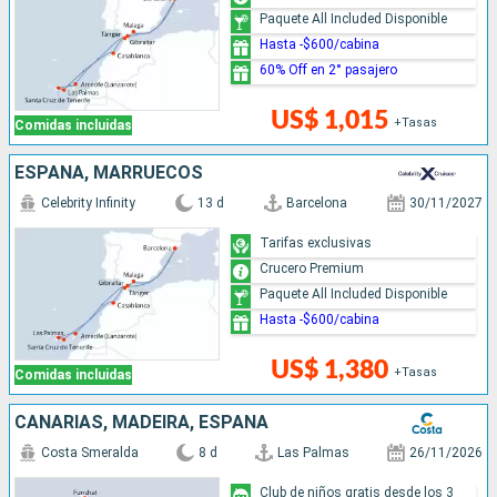
Paquete All Included Disponible
Hasta -$600/cabina
60% Off en 2° pasajero
US$ 1,015
+Tasas
Comidas incluidas
ESPAÑA, MARRUECOS
Celebrity Infinity
13 d
Barcelona
30/11/2027
Tarifas exclusivas
Crucero Premium
Paquete All Included Disponible
Hasta -$600/cabina
US$ 1,380
+Tasas
Comidas incluidas
CANARIAS, MADEIRA, ESPAÑA
Costa Smeralda
8 d
Las Palmas
26/11/2026
Club de niños gratis desde los 3