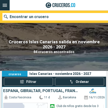
Encontrar un crucero
Cruceros Islas Canarias salida en noviembre
2026 - 2027
Fecha de salida
84 cruceros encontrados
Buscar
84
Sus criterios de búsqueda:
Islas Canarias - noviembre 2026 - 2027
cruceros
Filtrar
Ordenar
ESPAÑA, GIBRALTAR, PORTUGAL, FRANCIA, ITALIA
Costa Fascinosa
11 d
Barcelona
16/11/2026
Club de niños gratis desde los 3