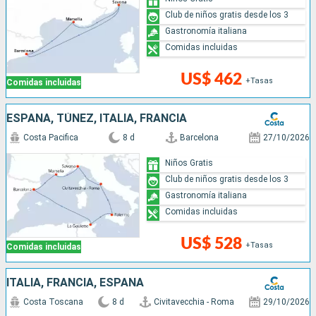
Club de niños gratis desde los 3
Gastronomía italiana
Comidas incluidas
US$ 462
+Tasas
Comidas incluidas
ESPAÑA, TÚNEZ, ITALIA, FRANCIA
Costa Pacifica
8 d
Barcelona
27/10/2026
Niños Gratis
Club de niños gratis desde los 3
Gastronomía italiana
Comidas incluidas
US$ 528
+Tasas
Comidas incluidas
ITALIA, FRANCIA, ESPAÑA
Costa Toscana
8 d
Civitavecchia - Roma
29/10/2026