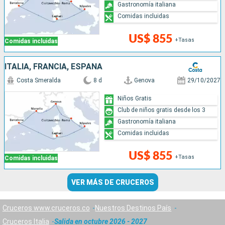
Gastronomía italiana
Comidas incluidas
US$ 855
+Tasas
Comidas incluidas
ITALIA, FRANCIA, ESPAÑA
Costa Smeralda
8 d
Genova
29/10/2027
Niños Gratis
Club de niños gratis desde los 3
Gastronomía italiana
Comidas incluidas
US$ 855
+Tasas
Comidas incluidas
VER MÁS DE CRUCEROS
Cruceros www.cruceros.co
Nuestros Destinos País
Cruceros Italia
Salida en octubre 2026 - 2027