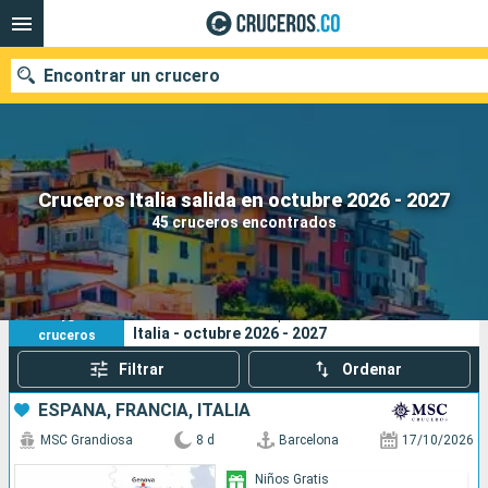
Encontrar un crucero
Cruceros Italia salida en octubre 2026 - 2027
Fecha de salida
45 cruceros encontrados
Buscar
45
Sus criterios de búsqueda:
Italia - octubre 2026 - 2027
cruceros
Filtrar
Ordenar
ESPAÑA, FRANCIA, ITALIA
MSC Grandiosa
8 d
Barcelona
17/10/2026
Niños Gratis