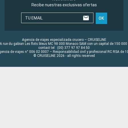
Recibe nuestras exclusivas ofertas
TU EMAIL
OK
Agencia de viajes especializada crucero – CRUISELINE
6 rue du gabian Les flots bleus MC 98 000 Monaco SAM con un capital de 150 000
contact tel : (00) 377 97 97 84 50
gencia de viajes n° 006 02 0007 – Responsabilidad civil y profesional RC RSA de
© CRUISELINE 2026 - all rights reserved