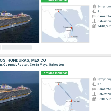
Comidas incluidas
Symphony 
8 d
Camarote
Galveston
24/01/20
OS, HONDURAS, MÉXICO
ton, Cozumel, Roatan, Costa Maya, Galveston
Comidas incluidas
Symphony 
8 d
Camarote
Galveston
17/01/20