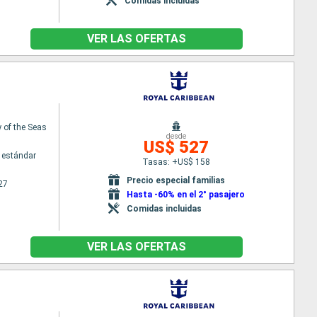
Comidas incluidas
VER LAS OFERTAS
of the Seas
desde
US$ 527
 estándar
Tasas: +US$ 158
Precio especial familias
27
Hasta -60% en el 2° pasajero
Comidas incluidas
VER LAS OFERTAS