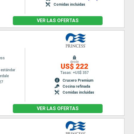
Comidas incluidas
VER LAS OFERTAS
ess
desde
US$ 222
 estándar
Tasas: +US$ 357
erdale
Crucero Premium
27
Cocina refinada
Comidas incluidas
VER LAS OFERTAS