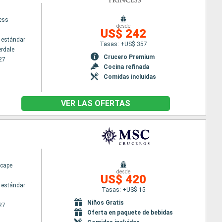
cess
desde
US$ 242
 estándar
Tasas: +US$ 357
erdale
Crucero Premium
27
Cocina refinada
Comidas incluidas
VER LAS OFERTAS
cape
desde
US$ 420
 estándar
Tasas: +US$ 15
Niños Gratis
27
Oferta en paquete de bebidas