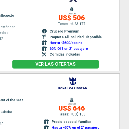
desde
Silhouette
US$ 506
Tasas: +US$ 177
 estándar
Crucero Premium
erdale
Paquete All Included Disponible
27
Hasta -$600/cabina
60% Off en 2° pasajero
Comidas incluidas
VER LAS OFERTAS
nt of the Seas
desde
US$ 646
exterior
Tasas: +US$ 153
Precio especial familias
27
Hasta -60% en el 2° pasajero