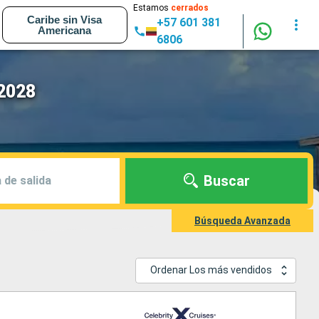
Estamos
cerrados
Caribe sin Visa
+57 601 381
Americana
6806
 2028
Buscar
 de salida
Búsqueda Avanzada
Ordenar Los más vendidos