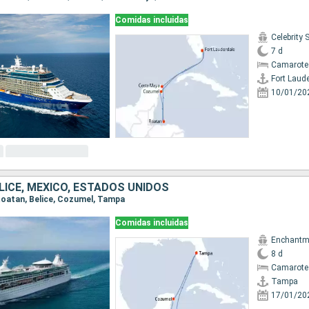
Comidas incluidas
Celebrity 
7 d
Camarote
Fort Laud
10/01/20
LICE, MÉXICO, ESTADOS UNIDOS
 Roatan, Belice, Cozumel, Tampa
Comidas incluidas
Enchantme
8 d
Camarote 
Tampa
17/01/20