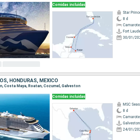
Comidas incluidas
Star Prin
8 d
Camarote
Fort Laud
30/01/20
OS, HONDURAS, MÉXICO
ton, Costa Maya, Roatan, Cozumel, Galveston
Comidas incluidas
MSC Seas
8 d
Camarote
Galveston
24/01/20