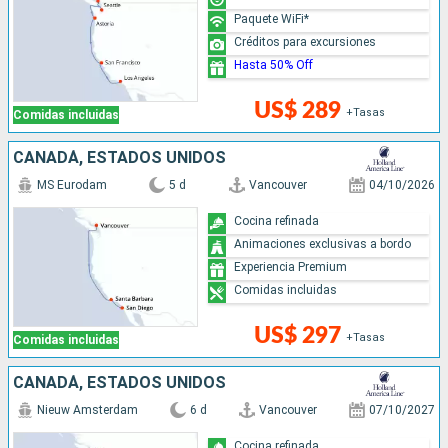
Paquete WiFi*
Créditos para excursiones
Hasta 50% Off
US$ 289
+Tasas
Comidas incluidas
CANADÁ, ESTADOS UNIDOS
MS Eurodam
5 d
Vancouver
04/10/2026
Cocina refinada
Animaciones exclusivas a bordo
Experiencia Premium
Comidas incluidas
US$ 297
+Tasas
Comidas incluidas
CANADÁ, ESTADOS UNIDOS
Nieuw Amsterdam
6 d
Vancouver
07/10/2027
Cocina refinada