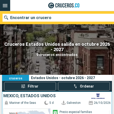
Encontrar un crucero
Cruceros Estados Unidos salida en octubre 2026
- 2027
Fecha de salida
9 cruceros encontrados
Buscar
9
Sus criterios de búsqueda:
Estados Unidos - octubre 2026 - 2027
cruceros
Filtrar
Ordenar
MÉXICO, ESTADOS UNIDOS
Mariner of the Seas
5 d
Galveston
26/10/2026
Precio especial familias