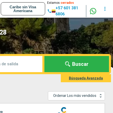
Estamos
cerrados
Caribe sin Visa
+57 601 381
Americana
6806
028
Buscar
 de salida
Búsqueda Avanzada
Ordenar Los más vendidos
ma