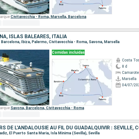
arque:
Civitavecchia - Roma,
Marsella,
Barcelona
ÑA, ISLAS BALEARES, ITALIA
a, Barcelona, Ibiza, Palermo, Civitavecchia - Roma, Savona, Marsella
Comidas incluidas
Costa To
8 d
Camarote
Marsella
04/07/20
arque:
Savona,
Barcelona,
Civitavecchia - Roma
 Cadiz, El Puerto Santa Maria, Isla Minima (Sevilla), Sevilla