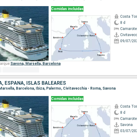
Comidas incluidas
Costa To
8 d
Camarote
Civitavec
09/07/20
arque:
Savona,
Marsella,
Barcelona
IA, ESPAÑA, ISLAS BALEARES
 Marsella, Barcelona, Ibiza, Palermo, Civitavecchia - Roma, Savona
Comidas incluidas
Costa To
8 d
Camarote
Savona
03/07/20