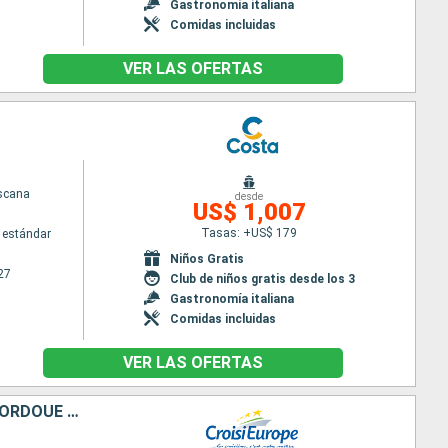
Gastronomía italiana
Comidas incluidas
VER LAS OFERTAS
scana
desde
US$ 1,007
Tasas: +US$ 179
 estándar
Niños Gratis
27
Club de niños gratis desde los 3
Gastronomía italiana
Comidas incluidas
VER LAS OFERTAS
LES SPLENDEURS DE L'ANDALOUSIE AU FIL DU GUADALQUIVIR : SÉVILLE, CORDOUE ET CADIX