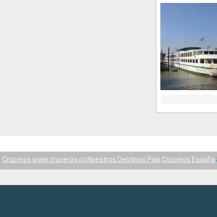
Cruceros www.cruceros.co
Nuestros Destinos País
Cruceros España