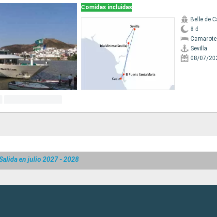
Comidas incluidas
Belle de C
8 d
Camarote 
Sevilla
08/07/20
Salida en julio 2027 - 2028