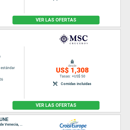
VER LAS OFERTAS
a
desde
 estándar
US$ 1,308
Tasas: +US$ 50
26
Comidas incluidas
VER LAS OFERTAS
GUNE
Itinerario : Venecia, Laguna de Venecia, Venecia, Mazzorbo, Laguna de Venecia, Chioggia, Laguna de Venecia, Venecia