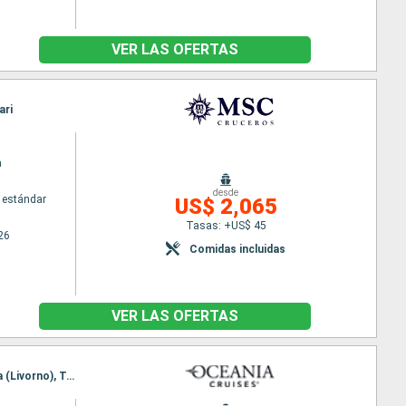
VER LAS OFERTAS
ari
a
desde
 estándar
US$ 2,065
Tasas: +US$ 45
26
Comidas incluidas
VER LAS OFERTAS
Itinerario : El Pireo Atenas, Dubrovnik, Split, Brindisi, Salerno, Civitavecchia - Roma, Pisa/Florencia (Livorno), Toulon, Palamos, Palma de Mallorca, Valencia, Barcelona