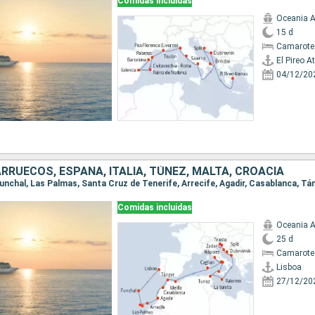
Comidas incluidas
Oceania A
15 d
Camarote
El Pireo A
04/12/20
RUECOS, ESPAÑA, ITALIA, TÚNEZ, MALTA, CROACIA
Comidas incluidas
Oceania A
25 d
Camarote
Lisboa
27/12/20