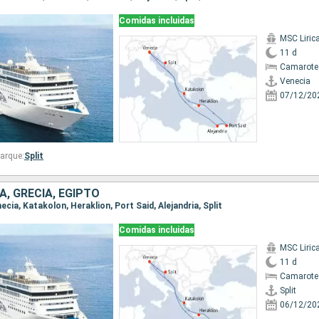
Comidas incluidas
MSC Liric
11 d
Camarote
Venecia
07/12/20
arque:
Split
A, GRECIA, EGIPTO
enecia, Katakolon, Heraklion, Port Said, Alejandria, Split
Comidas incluidas
MSC Liric
11 d
Camarote
Split
06/12/20