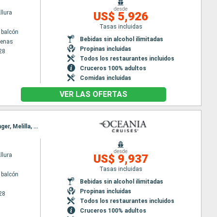
desde
llura
US$ 5,926
Tasas incluidas
 balcón
Bebidas sin alcohol ilimitadas
tenas
Propinas incluidas
28
Todos los restaurantes incluidos
Cruceros 100% adultos
Comidas incluidas
VER LAS OFERTAS
Itinerario : Lisboa, Funchal, Las Palmas, Santa Cruz de Tenerife, Arrecife, Agadir, Casablanca, Tánger, Melilla, Cagliari, Nápoles, Civitavecchia - Roma, Salerno, Palermo, Tunez, La Valetta, Dubrovnik, Split, Zadar, Rijeka, Trieste
desde
llura
US$ 9,937
Tasas incluidas
 balcón
Bebidas sin alcohol ilimitadas
Propinas incluidas
28
Todos los restaurantes incluidos
Cruceros 100% adultos