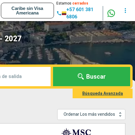
Estamos
cerrados
Caribe sin Visa
+57 601 381
Americana
6806
- 2027
Buscar
 de salida
Búsqueda Avanzada
Ordenar Los más vendidos