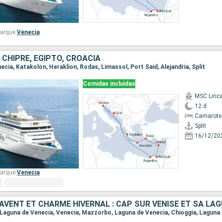
arque:
Venecia
, CHIPRE, EGIPTO, CROACIA
enecia, Katakolon, Heraklion, Rodas, Limassol, Port Said, Alejandria, Split
Comidas incluidas
MSC Liric
12 d
Camarote
Split
16/12/20
arque:
Venecia
'AVENT ET CHARME HIVERNAL : CAP SUR VENISE ET SA LA