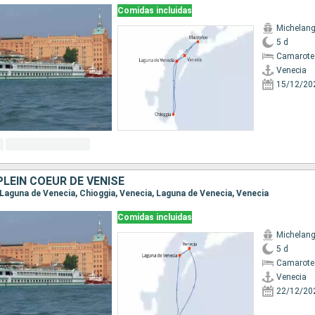
Comidas incluidas
Michelang
5 d
Camarote 
Venecia
15/12/20
PLEIN COEUR DE VENISE
, Laguna de Venecia, Chioggia, Venecia, Laguna de Venecia, Venecia
Comidas incluidas
Michelang
5 d
Camarote 
Venecia
22/12/20