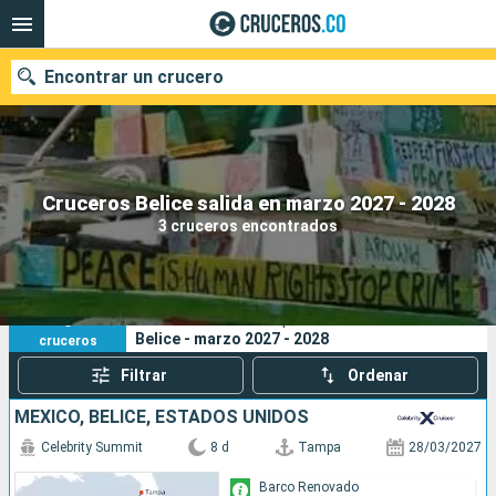
Encontrar un crucero
Cruceros Belice salida en marzo 2027 - 2028
Fecha de salida
3 cruceros encontrados
Buscar
3
Sus criterios de búsqueda:
Belice - marzo 2027 - 2028
cruceros
Filtrar
Ordenar
MÉXICO, BELICE, ESTADOS UNIDOS
Celebrity Summit
8 d
Tampa
28/03/2027
Barco Renovado