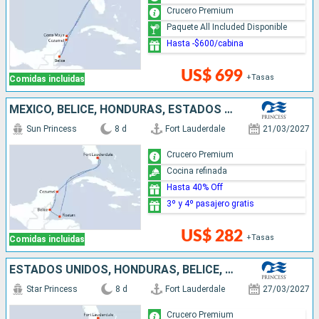
Crucero Premium
Paquete All Included Disponible
Hasta -$600/cabina
US$ 699
+Tasas
Comidas incluidas
MÉXICO, BELICE, HONDURAS, ESTADOS UNIDOS
Sun Princess
8 d
Fort Lauderdale
21/03/2027
Crucero Premium
Cocina refinada
Hasta 40% Off
3º y 4º pasajero gratis
US$ 282
+Tasas
Comidas incluidas
ESTADOS UNIDOS, HONDURAS, BELICE, MÉXICO
Star Princess
8 d
Fort Lauderdale
27/03/2027
Crucero Premium