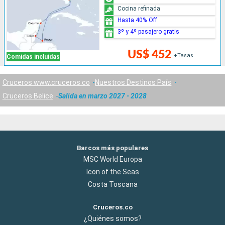
Cocina refinada
Hasta 40% Off
3º y 4º pasajero gratis
US$ 452
+Tasas
Comidas incluidas
Cruceros www.cruceros.co
Nuestros Destinos País
Cruceros Belice
Salida en marzo 2027 - 2028
Barcos más populares
MSC World Europa
Icon of the Seas
Costa Toscana
Cruceros.co
¿Quiénes somos?