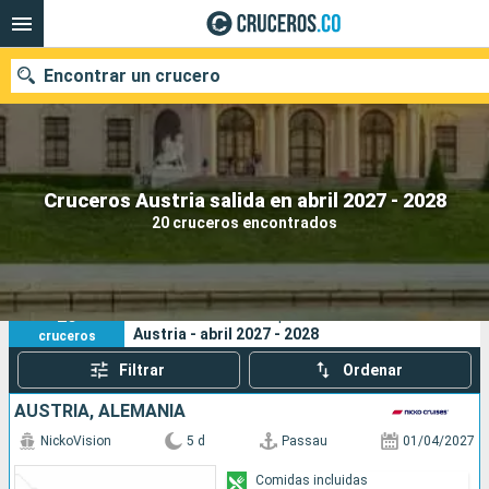
Encontrar un crucero
Cruceros Austria salida en abril 2027 - 2028
Fecha de salida
20 cruceros encontrados
Buscar
20
Sus criterios de búsqueda:
Austria - abril 2027 - 2028
cruceros
Filtrar
Ordenar
AUSTRIA, ALEMANIA
NickoVision
5 d
Passau
01/04/2027
Comidas incluidas