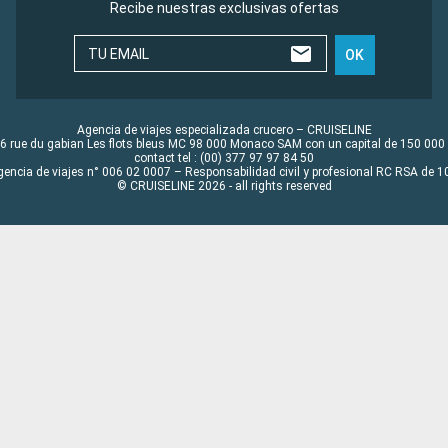
Recibe nuestras exclusivas ofertas
TU EMAIL
OK
Agencia de viajes especializada crucero – CRUISELINE
6 rue du gabian Les flots bleus MC 98 000 Monaco SAM con un capital de 150 000
contact tel : (00) 377 97 97 84 50
gencia de viajes n° 006 02 0007 – Responsabilidad civil y profesional RC RSA de
© CRUISELINE 2026 - all rights reserved