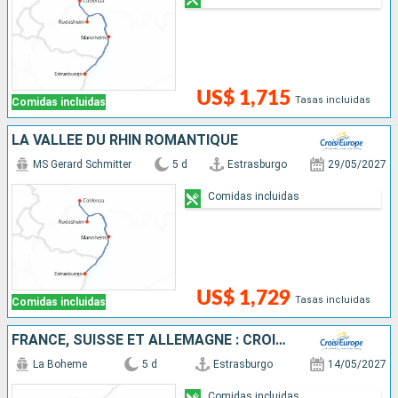
US$ 1,715
Tasas incluidas
Comidas incluidas
LA VALLÉE DU RHIN ROMANTIQUE
MS Gerard Schmitter
5 d
Estrasburgo
29/05/2027
Comidas incluidas
US$ 1,729
Tasas incluidas
Comidas incluidas
FRANCE, SUISSE ET ALLEMAGNE : CROISIÈRE SUR LE RHIN VERS LA RÉGION DES 3 PAYS ET VOYAGE À BORD DU TRAIN "GLACIER EXPRESS"
La Boheme
5 d
Estrasburgo
14/05/2027
Comidas incluidas