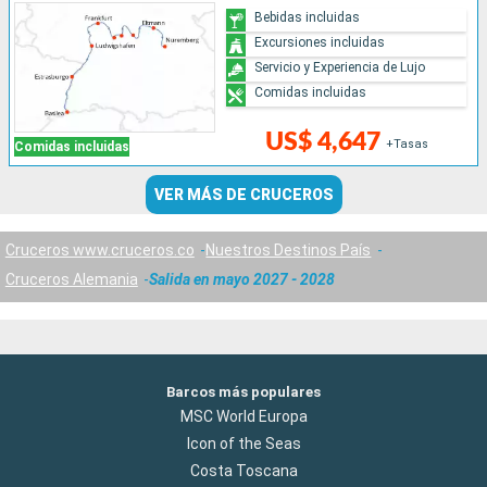
Bebidas incluidas
Excursiones incluidas
Servicio y Experiencia de Lujo
Comidas incluidas
US$ 4,647
+Tasas
Comidas incluidas
VER MÁS DE CRUCEROS
Cruceros www.cruceros.co
Nuestros Destinos País
Cruceros Alemania
Salida en mayo 2027 - 2028
Barcos más populares
MSC World Europa
Icon of the Seas
Costa Toscana