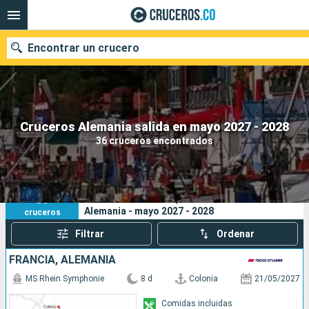
Encontrar un crucero
Cruceros Alemania salida en mayo 2027 - 2028
Fecha de salida
36 cruceros encontrados
Buscar
36
Sus criterios de búsqueda:
Alemania - mayo 2027 - 2028
cruceros
Filtrar
Ordenar
FRANCIA, ALEMANIA
MS Rhein Symphonie
8 d
Colonia
21/05/2027
Comidas incluidas