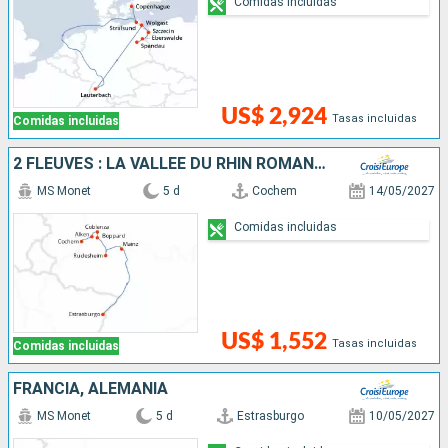
Comidas incluidas
US$ 2,924
Tasas incluidas
Comidas incluidas
2 FLEUVES : LA VALLÉE DU RHIN ROMANTIQUE ET LA MAGIE DE LA MOSELLE
MS Monet
5 d
Cochem
14/05/2027
Comidas incluidas
US$ 1,552
Tasas incluidas
Comidas incluidas
FRANCIA, ALEMANIA
MS Monet
5 d
Estrasburgo
10/05/2027