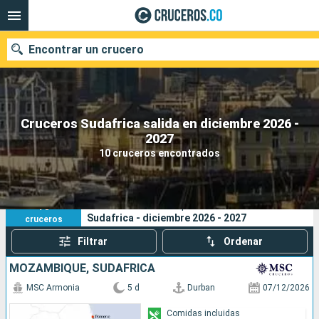
Encontrar un crucero
Cruceros Sudafrica salida en diciembre 2026 -
2027
Fecha de salida
10 cruceros encontrados
Buscar
10
Sus criterios de búsqueda:
Sudafrica - diciembre 2026 - 2027
cruceros
Filtrar
Ordenar
MOZAMBIQUE, SUDAFRICA
MSC Armonia
5 d
Durban
07/12/2026
Comidas incluidas