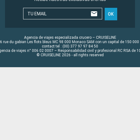
TU EMAIL
OK
Agencia de viajes especializada crucero – CRUISELINE
6 rue du gabian Les flots bleus MC 98 000 Monaco SAM con un capital de 150 000
contact tel : (00) 377 97 97 84 50
gencia de viajes n° 006 02 0007 – Responsabilidad civil y profesional RC RSA de
© CRUISELINE 2026 - all rights reserved