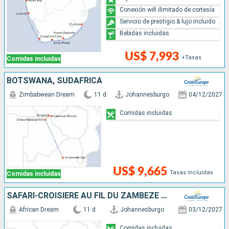
Conexión wifi ilimitado de cortesía
Servicio de prestigio & lujo incluido
Bebidas incluidas
US$ 7,993
+Tasas
Comidas incluidas
BOTSWANA, SUDAFRICA
Zimbabwean Dream
11 d
Johannesburgo
04/12/2027
Comidas incluidas
US$ 9,665
Tasas incluidas
Comidas incluidas
SAFARI-CROISIÈRE AU FIL DU ZAMBÈZE - AFRIQUE DU SUD, BOTSWANA, NAMIBIE, ZIMBABWE
African Dream
11 d
Johannesburgo
03/12/2027
Comidas incluidas