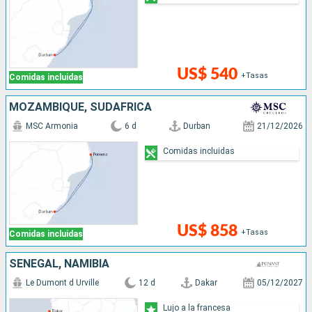
US$ 540
+Tasas
Comidas incluidas
MOZAMBIQUE, SUDAFRICA
MSC Armonia
6 d
Durban
21/12/2026
Comidas incluidas
US$ 858
+Tasas
Comidas incluidas
SENEGAL, NAMIBIA
Le Dumont d Urville
12 d
Dakar
05/12/2027
Lujo a la francesa