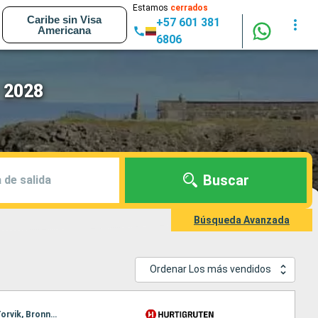
Estamos
cerrados
Caribe sin Visa
+57 601 381
Americana
6806
 2028
Buscar
 de salida
Búsqueda Avanzada
Ordenar Los más vendidos
Itinerario : Bergen, Floro, Maloy, Torvik, Alesund, Molde, Maloy, Kristiansund, Trondheim, Rorvik, Torvik, Bronnoysund, Sandnessjoen, Nesna (pasaje círculo polar), Ornes, Bodo, Stamsund, Svolvaer, Alesund, Stokmarknes, sortland, Risoyhamn, Harstad, Finnsnes, Tromso, Skjervoy, Molde, Oksfjord, Hammerfest, Havoysund, Honningsvag, Kjollefjord, Mehamn, Berlevag, Kristiansund, Batsfjord, Vardo, Vadso, Kirkenes, Berlevag, Trondheim, Mehamn, Kjollefjord, Honningsvag, Havoysund, Hammerfest, Oksfjord, Skjervoy, Tromso, Bodo, Ornes, Nesna (pasaje círculo polar), Sandnessjoen, Bronnoysund, Rorvik, Finnsnes, Harstad, Risoyhamn, sortland, Stokmarknes, Svolvaer, Stamsund, Trondheim, Bodo, Ornes, Nesna (pasaje círculo polar), Sandnessjoen, Bronnoysund, Rorvik, Sandnessjoen, Trondheim, Nesna (pasaje círculo polar), Ornes, Bodo, Stamsund, Svolvaer, Stokmarknes, sortland, Risoyhamn, Harstad, Finnsnes, Tromso, Skjervoy, Oksfjord, Hammerfest, Havoysund, Honningsvag, Kjollefjord, Mehamn, Berlevag, Batsfjord, Vardo, Vadso, Kirkenes, Vardo, Batsfjord, Berlevag, Mehamn, Kjollefjord, Honningsvag, Havoysund, Hammerfest, Oksfjord, Skjervoy, Tromso, Finnsnes, Harstad, Risoyhamn, sortland, Stokmarknes, Svolvaer, Stamsund, Bodo, Ornes, Nesna (pasaje círculo polar), Sandnessjoen, Bronnoysund, Rorvik, Trondheim