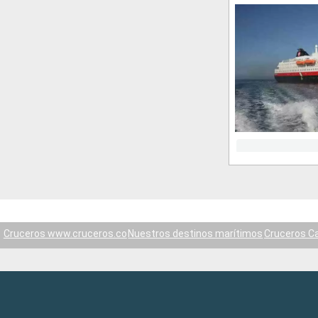
Cruceros www.cruceros.co
Nuestros destinos marítimos
Cruceros C