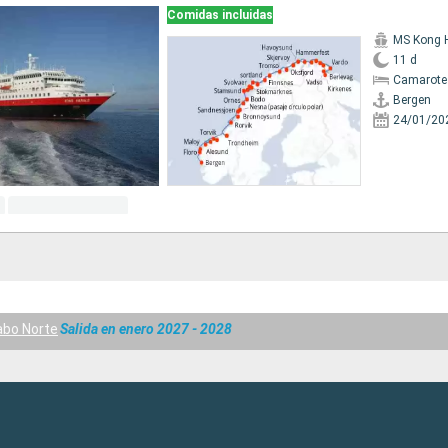
Comidas incluidas
MS Kong 
11 d
Camarote
Bergen
24/01/20
abo Norte
Salida en enero 2027 - 2028