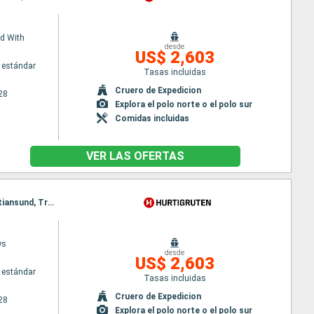
d With
desde
US$ 2,603
 estándar
Tasas incluidas
Cruero de Expedicion
28
Explora el polo norte o el polo sur
Comidas incluidas
VER LAS OFERTAS
Itinerario : Bergen, Floro, Maloy, Torvik, Alesund, Molde, Floro, Maloy, Torvik, Alesund, Molde, Kristiansund, Trondheim, Rorvik, Maloy, Kristiansund, Trondheim, Rorvik, Bronnoysund, Sandnessjoen, Nesna (pasaje círculo polar), Ornes, Bodo, Stamsund, Svolvaer, Torvik, Bronnoysund, Sandnessjoen, Nesna (pasaje círculo polar), Ornes, Bodo, Stamsund, Svolvaer, Stokmarknes, sortland, Risoyhamn, Harstad, Finnsnes, Tromso, Skjervoy, Alesund, Stokmarknes, sortland, Risoyhamn, Harstad, Finnsnes, Tromso, Skjervoy, Oksfjord, Hammerfest, Havoysund, Honningsvag, Kjollefjord, Mehamn, Berlevag, Molde, Oksfjord, Hammerfest, Havoysund, Honningsvag, Kjollefjord, Mehamn, Berlevag, Batsfjord, Vardo, Vadso, Kirkenes, Kristiansund, Batsfjord, Vardo, Vadso, Kirkenes, Mehamn, Berlevag, Kjollefjord, Honningsvag, Havoysund, Hammerfest, Oksfjord, Skjervoy, Tromso, Trondheim, Mehamn, Kjollefjord, Honningsvag, Havoysund, Hammerfest, Oksfjord, Skjervoy, Finnsnes, Tromso, Harstad, Risoyhamn, sortland, Stokmarknes, Svolvaer, Stamsund, Finnsnes, Harstad, Risoyhamn, sortland, Stokmarknes, Svolvaer, Bodo, Stamsund, Ornes, Nesna (pasaje círculo polar), Sandnessjoen, Bronnoysund, Rorvik, Bodo, Ornes, Nesna (pasaje círculo polar), Sandnessjoen, Bronnoysund, Trondheim, Rorvik, Sandnessjoen, Trondheim, Nesna (pasaje círculo polar), Ornes, Bodo, Stamsund, Svolvaer, Stokmarknes, sortland, Risoyhamn, Harstad, Finnsnes, Tromso, Skjervoy, Oksfjord, Hammerfest, Havoysund, Honningsvag, Kjollefjord, Mehamn, Berlevag, Batsfjord, Vardo, Vadso, Kirkenes, Vardo, Batsfjord, Berlevag, Mehamn, Kjollefjord, Honningsvag, Havoysund, Hammerfest, Oksfjord, Skjervoy, Tromso, Finnsnes, Harstad, Risoyhamn, sortland, Stokmarknes, Svolvaer, Stamsund, Bodo, Ornes, Nesna (pasaje círculo polar), Sandnessjoen, Bronnoysund, Rorvik, Trondheim
ys
desde
US$ 2,603
 estándar
Tasas incluidas
Cruero de Expedicion
28
Explora el polo norte o el polo sur