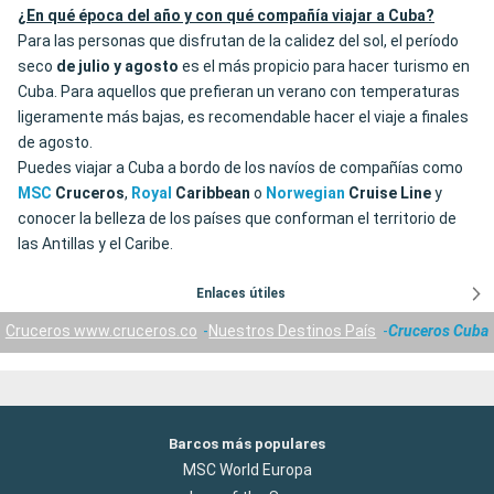
¿En qué época del año y con qué compañía viajar a Cuba?
Para las personas que disfrutan de la calidez del sol, el período
seco
de julio y agosto
es el más propicio para hacer turismo en
Cuba. Para aquellos que prefieran un verano con temperaturas
ligeramente más bajas, es recomendable hacer el viaje a finales
de agosto.
Puedes viajar a Cuba a bordo de los navíos de compañías como
MSC
Cruceros
,
Royal
Caribbean
o
Norwegian
Cruise
Line
y
conocer la belleza de los países que conforman el territorio de
las Antillas y el Caribe.
Enlaces útiles
Cruceros www.cruceros.co
Nuestros Destinos País
Cruceros Cuba
Barcos más populares
MSC World Europa