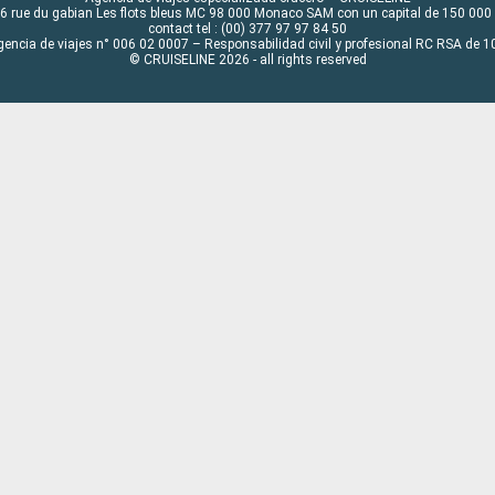
6 rue du gabian Les flots bleus MC 98 000 Monaco SAM con un capital de 150 000
contact tel : (00) 377 97 97 84 50
gencia de viajes n° 006 02 0007 – Responsabilidad civil y profesional RC RSA de
© CRUISELINE 2026 - all rights reserved