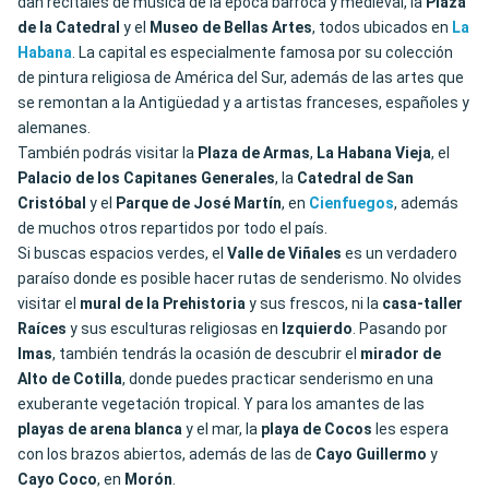
dan recitales de música de la época barroca y medieval, la
Plaza
de la Catedral
y el
Museo de Bellas Artes
, todos ubicados en
La
Habana
. La capital es especialmente famosa por su colección
de pintura religiosa de América del Sur, además de las artes que
se remontan a la Antigüedad y a artistas franceses, españoles y
alemanes.
También podrás visitar la
Plaza de Armas
,
La Habana Vieja
, el
Palacio de los Capitanes Generales
, la
Catedral de San
Cristóbal
y el
Parque de José Martín
, en
Cienfuegos
, además
de muchos otros repartidos por todo el país.
Si buscas espacios verdes, el
Valle de Viñales
es un verdadero
paraíso donde es posible hacer rutas de senderismo. No olvides
visitar el
mural de la Prehistoria
y sus frescos, ni la
casa-taller
Raíces
y sus esculturas religiosas en
Izquierdo
. Pasando por
Imas
, también tendrás la ocasión de descubrir el
mirador de
Alto de
Cotilla
, donde puedes practicar senderismo en una
exuberante vegetación tropical. Y para los amantes de las
playas de arena blanca
y el mar, la
playa de Cocos
les espera
con los brazos abiertos, además de las de
Cayo Guillermo
y
Cayo Coco
, en
Morón
.