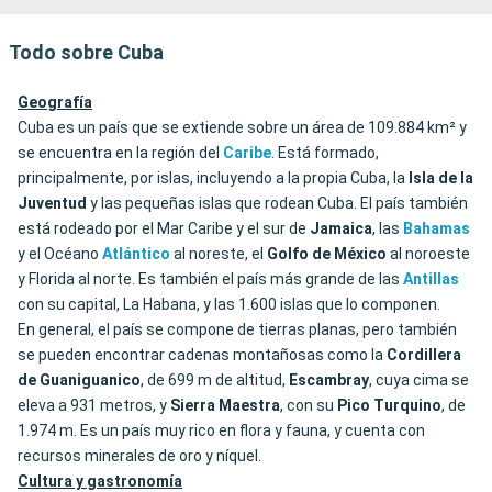
Todo sobre Cuba
Geografía
Cuba es un país que se extiende sobre un área de 109.884 km² y
se encuentra en la región del
Caribe
. Está formado,
principalmente, por islas, incluyendo a la propia Cuba, la
Isla de la
Juventud
y las pequeñas islas que rodean Cuba. El país también
está rodeado por el Mar Caribe y el sur de
Jamaica
, las
Bahamas
y el Océano
Atlántico
al noreste, el
Golfo de México
al noroeste
y Florida al norte. Es también el país más grande de las
Antillas
con su capital, La Habana, y las 1.600 islas que lo componen.
En general, el país se compone de tierras planas, pero también
se pueden encontrar cadenas montañosas como la
Cordillera
de Guaniguanico
, de 699 m de altitud,
Escambray
, cuya cima se
eleva a 931 metros, y
Sierra Maestra
, con su
Pico
Turquino
, de
1.974 m. Es un país muy rico en flora y fauna, y cuenta con
recursos minerales de oro y níquel.
Cultura y gastronomía