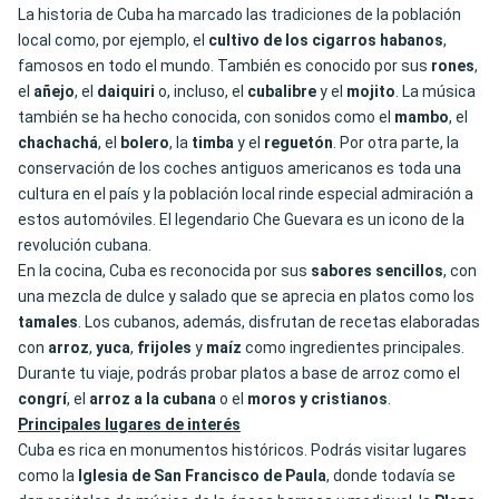
La historia de Cuba ha marcado las tradiciones de la población
local como, por ejemplo, el
cultivo de los cigarros
habanos
,
famosos en todo el mundo. También es conocido por sus
rones
,
el
añejo
, el
daiquiri
o, incluso, el
cubalibre
y el
mojito
. La música
también se ha hecho conocida, con sonidos como el
mambo
, el
chachachá
, el
bolero
, la
timba
y el
reguetón
. Por otra parte, la
conservación de los coches antiguos americanos es toda una
cultura en el país y la población local rinde especial admiración a
estos automóviles. El legendario Che Guevara es un icono de la
revolución cubana.
En la cocina, Cuba es reconocida por sus
sabores sencillos
, con
una mezcla de dulce y salado que se aprecia en platos como los
tamales
. Los cubanos, además, disfrutan de recetas elaboradas
con
arroz
,
yuca
,
frijoles
y
maíz
como ingredientes principales.
Durante tu viaje, podrás probar platos a base de arroz como el
congrí
, el
arroz a la cubana
o el
moros y cristianos
.
Principales lugares de interés
Cuba es rica en monumentos históricos. Podrás visitar lugares
como la
Iglesia de San Francisco de Paula
, donde todavía se