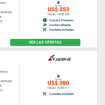
ncess
desde
US$ 353
 estándar
Tasas: +US$ 476
k
Crucero Premium
27
Cocina refinada
Comidas incluidas
VER LAS OFERTAS
irenze
desde
 estándar
US$ 380
k
Tasas: +US$ 111
27
Comidas incluidas