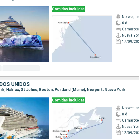
Comidas incluidas
Norwegia
6 d
Camarote
Nueva Yor
17/09/20
DOS UNIDOS
York, Halifax, St Johns, Boston, Portland (Maine), Newport, Nueva York
Comidas incluidas
Norwegia
8 d
Camarote
Nueva Yor
12/09/20