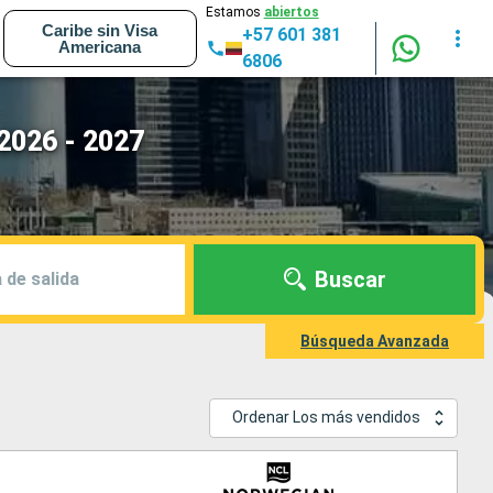
Estamos
abiertos
Caribe sin Visa
+57 601 381
Americana
6806
2026 - 2027
Buscar
 de salida
Búsqueda Avanzada
Ordenar Los más vendidos