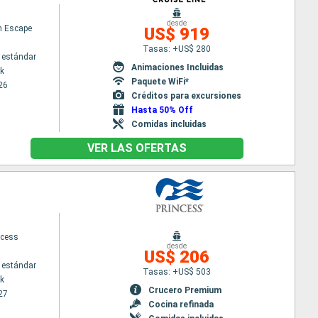
desde
n Escape
US$ 919
Tasas: +US$ 280
 estándar
Animaciones Incluidas
k
Paquete WiFi*
26
Créditos para excursiones
Hasta 50% Off
Comidas incluidas
VER LAS OFERTAS
ncess
desde
US$ 206
 estándar
Tasas: +US$ 503
k
Crucero Premium
27
Cocina refinada