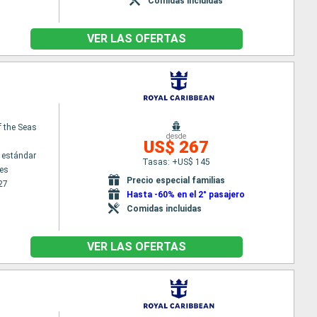
Comidas incluidas
VER LAS OFERTAS
f the Seas
desde
US$ 267
 estándar
Tasas: +US$ 145
es
Precio especial familias
27
Hasta -60% en el 2° pasajero
Comidas incluidas
VER LAS OFERTAS