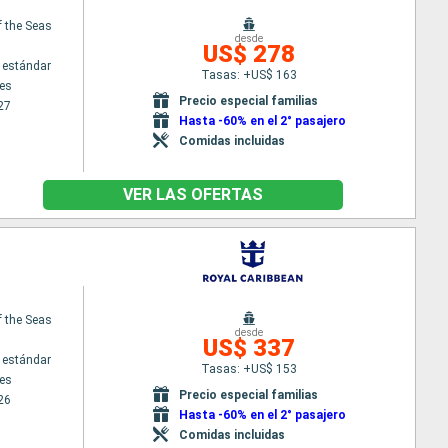
f the Seas
desde
US$ 278
 estándar
Tasas: +US$ 163
es
Precio especial familias
27
Hasta -60% en el 2° pasajero
Comidas incluidas
VER LAS OFERTAS
f the Seas
desde
US$ 337
 estándar
Tasas: +US$ 153
es
Precio especial familias
26
Hasta -60% en el 2° pasajero
Comidas incluidas