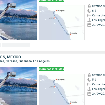
Comidas incluidas
Ovation o
5 d
Camarote
Los Angel
20/09/20
OS, MÉXICO
eles, Catalina, Ensenada, Los Angeles
Comidas incluidas
Ovation o
5 d
Camarote
Los Angel
24/09/20