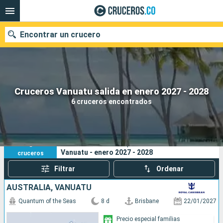
Encontrar un crucero
Cruceros Vanuatu salida en enero 2027 - 2028
Fecha de salida
6 cruceros encontrados
Buscar
6
Sus criterios de búsqueda:
Vanuatu - enero 2027 - 2028
cruceros
Filtrar
Ordenar
AUSTRALIA, VANUATU
Quantum of the Seas
8 d
Brisbane
22/01/2027
Precio especial familias