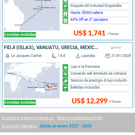
Paquete All Included Disponible
Hasta -$600/cabina
60% Off en 2° pasajero
US$ 1,741
+Tasas
Comidas incluidas
FIDJI (ISLAS), VANUATU, GRECIA, MÉXICO, ISLAS SALOMON, PAPÚA NUEVA GUINEA
Le Jacques Cartier
14 d
Lautoka
21/01/2028
Lujo a la francesa
Conexión wifi ilimitado de cortesía
Servicio de prestigio & lujo incluido
Bebidas incluidas
US$ 12,299
+Tasas
Comidas incluidas
Cruceros www.cruceros.co
Nuestros Destinos País
Cruceros Vanuatu
Salida en enero 2027 - 2028