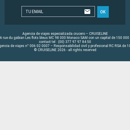
TU EMAIL
OK
Agencia de viajes especializada crucero – CRUISELINE
6 rue du gabian Les flots bleus MC 98 000 Monaco SAM con un capital de 150 000
contact tel : (00) 377 97 97 84 50
gencia de viajes n° 006 02 0007 – Responsabilidad civil y profesional RC RSA de
© CRUISELINE 2026 - all rights reserved