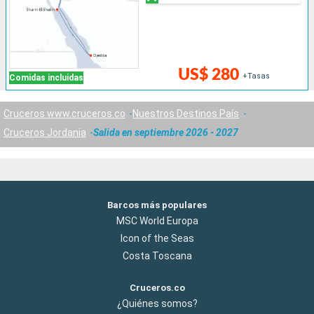
US$ 280
+Tasas
Comidas incluidas
Cruceros www.cruceros.co
Nuestros Destinos País
Cruceros Jordania
Salida en septiembre 2026 - 2027
Barcos más populares
MSC World Europa
Icon of the Seas
Costa Toscana
Cruceros.co
¿Quiénes somos?