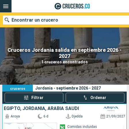
Encontrar un crucero
Cruceros Jordania salida en septiembre 2026 -
2027
Fecha de salida
1 cruceros encontrados
Buscar
1
Sus criterios de búsqueda:
Jordania - septiembre 2026 - 2027
cruceros
Filtrar
Ordenar
EGIPTO, JORDANIA, ARABIA SAUDÍ
Aroya
6 d
Djedda
21/09/2027
Comidas incluidas