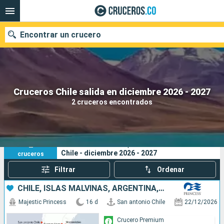
Encontrar un crucero
Cruceros Chile salida en diciembre 2026 - 2027
Fecha de salida
2 cruceros encontrados
Buscar
2
Sus criterios de búsqueda:
Chile - diciembre 2026 - 2027
cruceros
Filtrar
Ordenar
CHILE, ISLAS MALVINAS, ARGENTINA, URUGUAY
Majestic Princess
16 d
San antonio Chile
22/12/2026
Crucero Premium