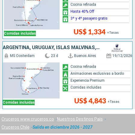
Cocina refinada
Hasta 40% Off
3º y 4º pasajero gratis
US$ 1,334
+Tasas
Comidas incluidas
ARGENTINA, URUGUAY, ISLAS MALVINAS, CHILE
MS Oosterdam
23 d
Buenos Aires
19/12/2026
Cocina refinada
Animaciones exclusivas a bordo
Experiencia Premium
Comidas incluidas
US$ 4,843
+Tasas
Comidas incluidas
Cruceros www.cruceros.co
Nuestros Destinos País
Cruceros Chile
Salida en diciembre 2026 - 2027