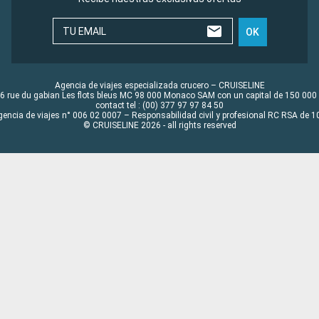
TU EMAIL
OK
Agencia de viajes especializada crucero – CRUISELINE
6 rue du gabian Les flots bleus MC 98 000 Monaco SAM con un capital de 150 000
contact tel : (00) 377 97 97 84 50
gencia de viajes n° 006 02 0007 – Responsabilidad civil y profesional RC RSA de
© CRUISELINE 2026 - all rights reserved