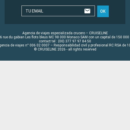
TU EMAIL
OK
Agencia de viajes especializada crucero – CRUISELINE
6 rue du gabian Les flots bleus MC 98 000 Monaco SAM con un capital de 150 000
contact tel : (00) 377 97 97 84 50
gencia de viajes n° 006 02 0007 – Responsabilidad civil y profesional RC RSA de
© CRUISELINE 2026 - all rights reserved