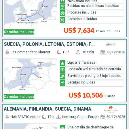
bienvenida incluida
Bebidas no alcohólicas incluidas
Propinas incluidas
Comidas incluidas
US$ 7,634
Tasas incluidas
Comidas incluidas
SUECIA, POLONIA, LETONIA, ESTONIA, FINLANDIA
Le Commandant Charcot
10 d
Helsinki
12/12/2026
Lujo a la francesa
Conexión wifi ilimitado de cortesía
Servicio de prestigio & lujo incluido
Bebidas incluidas
US$ 10,506
+Tasas
Comidas incluidas
ALEMANIA, FINLANDIA, SUECIA, DINAMARCA
HANSEATIC nature
17 d
Hamburg Cruise Parade
20/12/2026
Una botella de champagne de