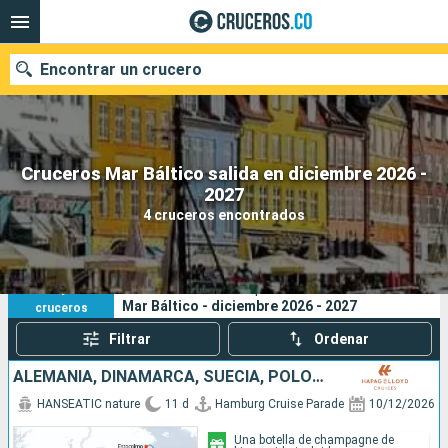
Encontrar un crucero
Cruceros Mar Báltico salida en diciembre 2026 -
2027
Fecha de salida
4 cruceros encontrados
Buscar
4
Sus criterios de búsqueda:
Mar Báltico - diciembre 2026 - 2027
cruceros
Filtrar
Ordenar
ALEMANIA, DINAMARCA, SUECIA, POLONIA
HANSEATIC nature
11 d
Hamburg Cruise Parade
10/12/2026
Una botella de champagne de