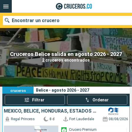
Encontrar un crucero
Cruceros Belice salida en agosto 2026 - 2027
Fecha de salida
2 cruceros encontrados
Buscar
2
Sus criterios de búsqueda:
Belice - agosto 2026 - 2027
cruceros
Filtrar
Ordenar
MÉXICO, BELICE, HONDURAS, ESTADOS UNIDOS
Regal Princess
8 d
Fort Lauderdale
08/08/2026
Crucero Premium