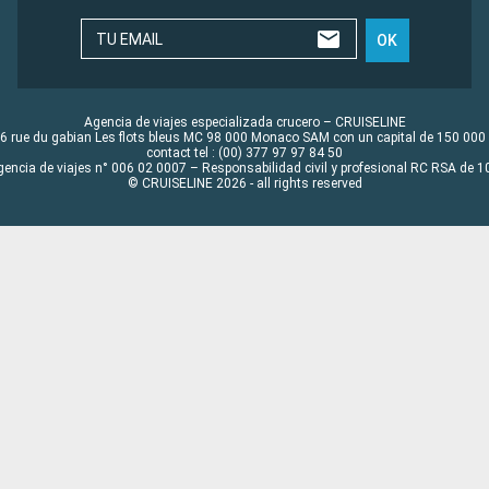
TU EMAIL
OK
Agencia de viajes especializada crucero – CRUISELINE
6 rue du gabian Les flots bleus MC 98 000 Monaco SAM con un capital de 150 000
contact tel : (00) 377 97 97 84 50
gencia de viajes n° 006 02 0007 – Responsabilidad civil y profesional RC RSA de
© CRUISELINE 2026 - all rights reserved