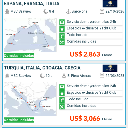
ESPAÑA, FRANCIA, ITALIA
MSC Seaview
8 d
Barcelona
22/10/2026
Servicio de mayordomo las 24h
Espacios exclusivos Yacht Club
Todo incluido
Comidas incluidas
US$ 2,863
+Tasas
Comidas incluidas
TURQUÍA, ITALIA, CROACIA, GRECIA
MSC Seaview
10 d
El Pireo Atenas
22/03/2028
Servicio de mayordomo las 24h
Espacios exclusivos Yacht Club
Todo incluido
Comidas incluidas
US$ 3,066
+Tasas
Comidas incluidas