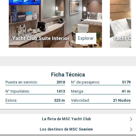
Yacht Club Suite Interior
Yacht Clu
Explorar
Ficha Técnica
Puesta en servicio:
2018
N° de pasajeros:
5179
N° tripunlates:
1413
Manga:
41
m
Eslora:
323
m
Velocidad:
21
Nudos
La flota de MSC Yacht Club
Los destinos de MSC Seaview